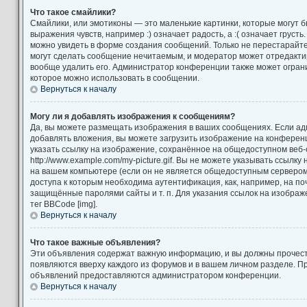
Что такое смайлики?
Смайлики, или эмотиконы — это маленькие картинки, которые могут 
выражения чувств, например :) означает радость, а :( означает груст
можно увидеть в форме создания сообщений. Только не перестарайтес
могут сделать сообщение нечитаемым, и модератор может отредакт
вообще удалить его. Администратор конференции также может ограни
которое можно использовать в сообщении.
Вернуться к началу
Могу ли я добавлять изображения к сообщениям?
Да, вы можете размещать изображения в ваших сообщениях. Если а
добавлять вложения, вы можете загрузить изображение на конференц
указать ссылку на изображение, сохранённое на общедоступном веб-
http://www.example.com/my-picture.gif. Вы не можете указывать ссылк
на вашем компьютере (если он не является общедоступным сервером)
доступа к которым необходима аутентификация, как, например, на по
защищённые паролями сайты и т. п. Для указания ссылок на изображ
тег BBCode [img].
Вернуться к началу
Что такое важные объявления?
Эти объявления содержат важную информацию, и вы должны прочест
появляются вверху каждого из форумов и в вашем личном разделе. П
объявлений предоставляются администратором конференции.
Вернуться к началу