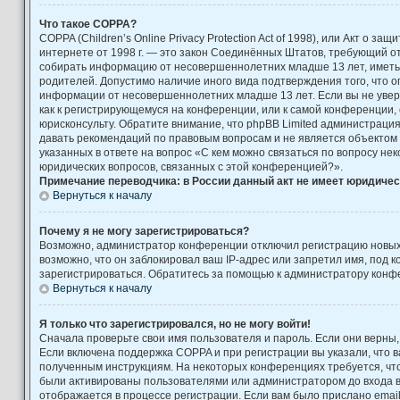
Что такое COPPA?
COPPA (Children’s Online Privacy Protection Act of 1998), или Акт о за
интернете от 1998 г. — это закон Соединённых Штатов, требующий от
собирать информацию от несовершеннолетних младше 13 лет, иметь 
родителей. Допустимо наличие иного вида подтверждения того, что 
информации от несовершеннолетних младше 13 лет. Если вы не увере
как к регистрирующемуся на конференции, или к самой конференции,
юрисконсульту. Обратите внимание, что phpBB Limited администраци
давать рекомендаций по правовым вопросам и не является объектом
указанных в ответе на вопрос «С кем можно связаться по вопросу не
юридических вопросов, связанных с этой конференцией?».
Примечание переводчика: в России данный акт не имеет юридичес
Вернуться к началу
Почему я не могу зарегистрироваться?
Возможно, администратор конференции отключил регистрацию новых
возможно, что он заблокировал ваш IP-адрес или запретил имя, под 
зарегистрироваться. Обратитесь за помощью к администратору конф
Вернуться к началу
Я только что зарегистрировался, но не могу войти!
Сначала проверьте свои имя пользователя и пароль. Если они верны,
Если включена поддержка COPPA и при регистрации вы указали, что в
полученным инструкциям. На некоторых конференциях требуется, чт
были активированы пользователями или администратором до входа 
отображается в процессе регистрации. Если вам было прислано emai