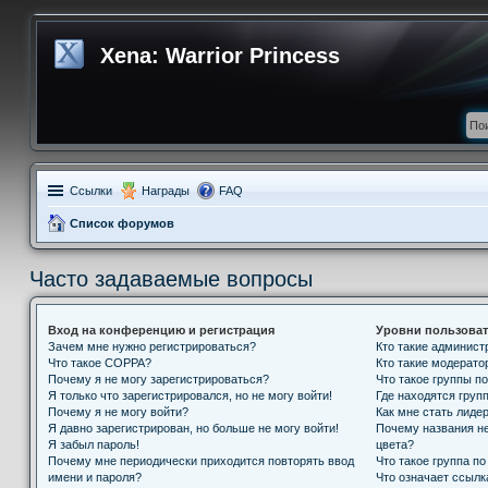
Xena: Warrior Princess
Ссылки
Награды
FAQ
Список форумов
Часто задаваемые вопросы
Вход на конференцию и регистрация
Уровни пользоват
Зачем мне нужно регистрироваться?
Кто такие админис
Что такое COPPA?
Кто такие модерат
Почему я не могу зарегистрироваться?
Что такое группы п
Я только что зарегистрировался, но не могу войти!
Где находятся групп
Почему я не могу войти?
Как мне стать лиде
Я давно зарегистрирован, но больше не могу войти!
Почему названия н
Я забыл пароль!
цвета?
Почему мне периодически приходится повторять ввод
Что такое группа п
имени и пароля?
Что означает ссыл