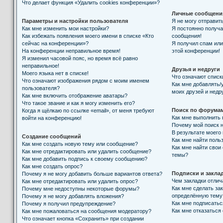
Что делает функция «Удалить cookies конференции»?
Личные сообщени
Параметры и настройки пользователя
Я не могу отправит
Как мне изменить мои настройки?
Я постоянно получ
Как избежать появления моего имени в списке «Кто
сообщения!
сейчас на конференции»?
Я получил спам или 
На конференции неправильное время!
этой конференции!
Я изменил часовой пояс, но время всё равно
неправильное!
Друзья и недруги
Моего языка нет в списке!
Что означают списк
Что означают изображения рядом с моим именем
Как мне добавлять/
пользователя?
моих друзей и недр
Как мне включить отображение аватары?
Что такое звание и как я могу изменить его?
Поиск по форума
Когда я щёлкаю по ссылке «email», от меня требуют
Как мне выполнить
войти на конференцию!
Почему мой поиск н
В результате моего
Создание сообщений
Как мне найти поль
Как мне создать новую тему или сообщение?
Как мне найти свои
Как мне отредактировать или удалить сообщение?
темы?
Как мне добавить подпись к своему сообщению?
Как мне создать опрос?
Подписки и закла
Почему я не могу добавить больше вариантов ответа?
Чем закладки отлич
Как мне отредактировать или удалить опрос?
Как мне сделать за
Почему мне недоступны некоторые форумы?
определённую тему
Почему я не могу добавлять вложения?
Как мне подписать
Почему я получил предупреждение?
Как мне отказаться
Как мне пожаловаться на сообщения модератору?
Что означает кнопка «Сохранить» при создании