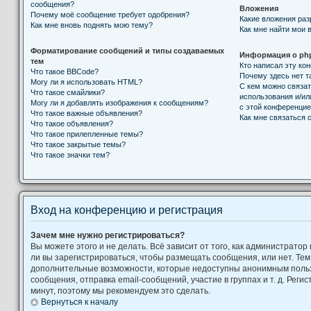
сообщения?
Вложения
Почему моё сообщение требует одобрения?
Какие вложения ра
Как мне вновь поднять мою тему?
Как мне найти мои 
Форматирование сообщений и типы создаваемых
Информация о ph
тем
Кто написал эту к
Что такое BBCode?
Почему здесь нет т
Могу ли я использовать HTML?
С кем можно связат
Что такое смайлики?
использования и/ил
Могу ли я добавлять изображения к сообщениям?
с этой конференци
Что такое важные объявления?
Как мне связаться
Что такое объявления?
Что такое прилепленные темы?
Что такое закрытые темы?
Что такое значки тем?
Вход на конференцию и регистрация
Зачем мне нужно регистрироваться?
Вы можете этого и не делать. Всё зависит от того, как администрат
ли вы зарегистрироваться, чтобы размещать сообщения, или нет. Тем
дополнительные возможности, которые недоступны анонимным поль
сообщения, отправка email-сообщений, участие в группах и т. д. Регис
минут, поэтому мы рекомендуем это сделать.
Вернуться к началу