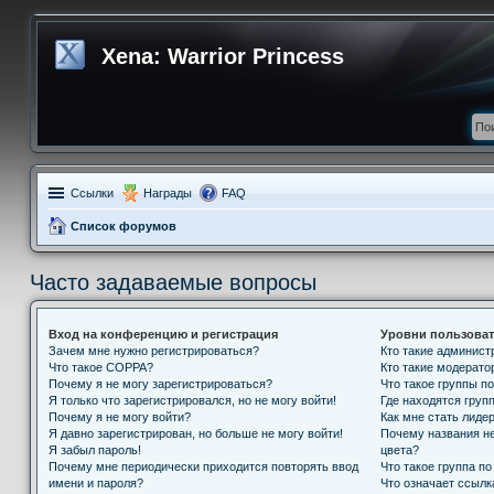
Xena: Warrior Princess
Ссылки
Награды
FAQ
Список форумов
Часто задаваемые вопросы
Вход на конференцию и регистрация
Уровни пользоват
Зачем мне нужно регистрироваться?
Кто такие админис
Что такое COPPA?
Кто такие модерат
Почему я не могу зарегистрироваться?
Что такое группы п
Я только что зарегистрировался, но не могу войти!
Где находятся групп
Почему я не могу войти?
Как мне стать лиде
Я давно зарегистрирован, но больше не могу войти!
Почему названия н
Я забыл пароль!
цвета?
Почему мне периодически приходится повторять ввод
Что такое группа п
имени и пароля?
Что означает ссыл