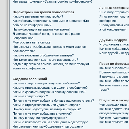
Что делает функция «Удалить cookies конференции»?
Личные сообщени
Параметры и настройки пользователя
Я не могу отправит
Как мне изменить мои настройки?
Я постоянно получ
Как избежать появления моего имени в списке «Кто
сообщения!
сейчас на конференции»?
Я получил спам или 
На конференции неправильное время!
этой конференции!
Я изменил часовой пояс, но время всё равно
неправильное!
Друзья и недруги
Моего языка нет в списке!
Что означают списк
Что означают изображения рядом с моим именем
Как мне добавлять/
пользователя?
моих друзей и недр
Как мне включить отображение аватары?
Что такое звание и как я могу изменить его?
Поиск по форума
Когда я щёлкаю по ссылке «email», от меня требуют
Как мне выполнить
войти на конференцию!
Почему мой поиск н
В результате моего
Создание сообщений
Как мне найти поль
Как мне создать новую тему или сообщение?
Как мне найти свои
Как мне отредактировать или удалить сообщение?
темы?
Как мне добавить подпись к своему сообщению?
Как мне создать опрос?
Подписки и закла
Почему я не могу добавить больше вариантов ответа?
Чем закладки отлич
Как мне отредактировать или удалить опрос?
Как мне сделать за
Почему мне недоступны некоторые форумы?
определённую тему
Почему я не могу добавлять вложения?
Как мне подписать
Почему я получил предупреждение?
Как мне отказаться
Как мне пожаловаться на сообщения модератору?
Что означает кнопка «Сохранить» при создании