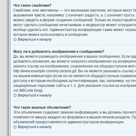
Что такое смайлики?
Смайлики, или эмотиконы — это маленькие картинки, которые могут 
выражения чувств, например :) означает радость, а :( означает груст
можно увидеть в форме создания сообщений. Только не перестарайтес
могут сделать сообщение нечитаемым, и модератор может отредакт
вообще удалить его. Администратор конференции также может ограни
которое можно использовать в сообщении.
Вернуться к началу
Могу ли я добавлять изображения к сообщениям?
Да, вы можете размещать изображения в ваших сообщениях. Если а
добавлять вложения, вы можете загрузить изображение на конференц
указать ссылку на изображение, сохранённое на общедоступном веб-
http://www.example.com/my-picture.gif. Вы не можете указывать ссылк
на вашем компьютере (если он не является общедоступным сервером)
доступа к которым необходима аутентификация, как, например, на по
защищённые паролями сайты и т. п. Для указания ссылок на изображ
тег BBCode [img].
Вернуться к началу
Что такое важные объявления?
Эти объявления содержат важную информацию, и вы должны прочест
появляются вверху каждого из форумов и в вашем личном разделе. П
объявлений предоставляются администратором конференции.
Вернуться к началу