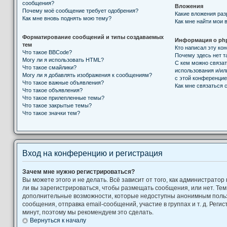
сообщения?
Вложения
Почему моё сообщение требует одобрения?
Какие вложения ра
Как мне вновь поднять мою тему?
Как мне найти мои 
Форматирование сообщений и типы создаваемых
Информация о ph
тем
Кто написал эту к
Что такое BBCode?
Почему здесь нет т
Могу ли я использовать HTML?
С кем можно связат
Что такое смайлики?
использования и/ил
Могу ли я добавлять изображения к сообщениям?
с этой конференци
Что такое важные объявления?
Как мне связаться
Что такое объявления?
Что такое прилепленные темы?
Что такое закрытые темы?
Что такое значки тем?
Вход на конференцию и регистрация
Зачем мне нужно регистрироваться?
Вы можете этого и не делать. Всё зависит от того, как администрат
ли вы зарегистрироваться, чтобы размещать сообщения, или нет. Тем
дополнительные возможности, которые недоступны анонимным поль
сообщения, отправка email-сообщений, участие в группах и т. д. Регис
минут, поэтому мы рекомендуем это сделать.
Вернуться к началу