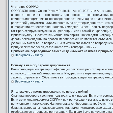
Что такое COPPA?
COPPA (Children’s Online Privacy Protection Act of 1998), или Акт о за
интернете от 1998 г. — это закон Соединённых Штатов, требующий от
собирать информацию от несовершеннолетних младше 13 лет, иметь 
родителей. Допустимо наличие иного вида подтверждения того, что 
информации от несовершеннолетних младше 13 лет. Если вы не увере
как к регистрирующемуся на конференции, или к самой конференции,
юрисконсульту. Обратите внимание, что phpBB Limited администраци
давать рекомендаций по правовым вопросам и не является объектом
указанных в ответе на вопрос «С кем можно связаться по вопросу не
юридических вопросов, связанных с этой конференцией?».
Примечание переводчика: в России данный акт не имеет юридичес
Вернуться к началу
Почему я не могу зарегистрироваться?
Возможно, администратор конференции отключил регистрацию новых
возможно, что он заблокировал ваш IP-адрес или запретил имя, под 
зарегистрироваться. Обратитесь за помощью к администратору конф
Вернуться к началу
Я только что зарегистрировался, но не могу войти!
Сначала проверьте свои имя пользователя и пароль. Если они верны,
Если включена поддержка COPPA и при регистрации вы указали, что в
полученным инструкциям. На некоторых конференциях требуется, чт
были активированы пользователями или администратором до входа 
отображается в процессе регистрации. Если вам было прислано emai