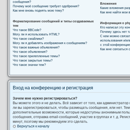
сообщения?
Вложения
Почему моё сообщение требует одобрения?
Какие вложения ра
Как мне вновь поднять мою тему?
Как мне найти мои 
Форматирование сообщений и типы создаваемых
Информация о ph
тем
Кто написал эту к
Что такое BBCode?
Почему здесь нет т
Могу ли я использовать HTML?
С кем можно связат
Что такое смайлики?
использования и/ил
Могу ли я добавлять изображения к сообщениям?
с этой конференци
Что такое важные объявления?
Как мне связаться
Что такое объявления?
Что такое прилепленные темы?
Что такое закрытые темы?
Что такое значки тем?
Вход на конференцию и регистрация
Зачем мне нужно регистрироваться?
Вы можете этого и не делать. Всё зависит от того, как администрат
ли вы зарегистрироваться, чтобы размещать сообщения, или нет. Тем
дополнительные возможности, которые недоступны анонимным поль
сообщения, отправка email-сообщений, участие в группах и т. д. Регис
минут, поэтому мы рекомендуем это сделать.
Вернуться к началу