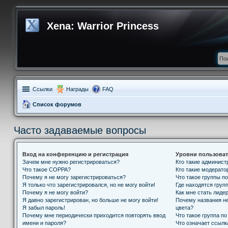
Xena: Warrior Princess
Ссылки
Награды
FAQ
Список форумов
Часто задаваемые вопросы
Вход на конференцию и регистрация
Уровни пользоват
Зачем мне нужно регистрироваться?
Кто такие админис
Что такое COPPA?
Кто такие модерат
Почему я не могу зарегистрироваться?
Что такое группы п
Я только что зарегистрировался, но не могу войти!
Где находятся групп
Почему я не могу войти?
Как мне стать лиде
Я давно зарегистрирован, но больше не могу войти!
Почему названия н
Я забыл пароль!
цвета?
Почему мне периодически приходится повторять ввод
Что такое группа п
имени и пароля?
Что означает ссыл