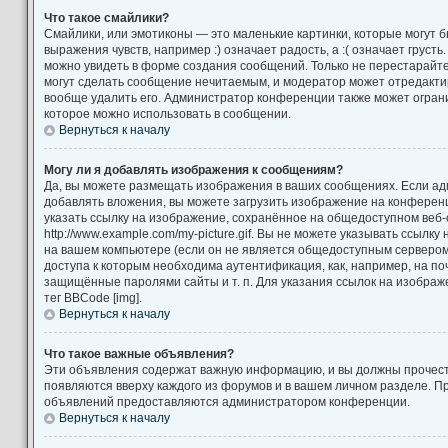
Что такое смайлики?
Смайлики, или эмотиконы — это маленькие картинки, которые могут 
выражения чувств, например :) означает радость, а :( означает груст
можно увидеть в форме создания сообщений. Только не перестарайтес
могут сделать сообщение нечитаемым, и модератор может отредакт
вообще удалить его. Администратор конференции также может ограни
которое можно использовать в сообщении.
Вернуться к началу
Могу ли я добавлять изображения к сообщениям?
Да, вы можете размещать изображения в ваших сообщениях. Если а
добавлять вложения, вы можете загрузить изображение на конференц
указать ссылку на изображение, сохранённое на общедоступном веб-
http://www.example.com/my-picture.gif. Вы не можете указывать ссылк
на вашем компьютере (если он не является общедоступным сервером)
доступа к которым необходима аутентификация, как, например, на по
защищённые паролями сайты и т. п. Для указания ссылок на изображ
тег BBCode [img].
Вернуться к началу
Что такое важные объявления?
Эти объявления содержат важную информацию, и вы должны прочест
появляются вверху каждого из форумов и в вашем личном разделе. П
объявлений предоставляются администратором конференции.
Вернуться к началу