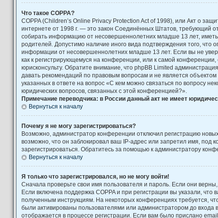
Что такое COPPA?
COPPA (Children’s Online Privacy Protection Act of 1998), или Акт о за
интернете от 1998 г. — это закон Соединённых Штатов, требующий от
собирать информацию от несовершеннолетних младше 13 лет, иметь 
родителей. Допустимо наличие иного вида подтверждения того, что 
информации от несовершеннолетних младше 13 лет. Если вы не увере
как к регистрирующемуся на конференции, или к самой конференции,
юрисконсульту. Обратите внимание, что phpBB Limited администраци
давать рекомендаций по правовым вопросам и не является объектом
указанных в ответе на вопрос «С кем можно связаться по вопросу не
юридических вопросов, связанных с этой конференцией?».
Примечание переводчика: в России данный акт не имеет юридичес
Вернуться к началу
Почему я не могу зарегистрироваться?
Возможно, администратор конференции отключил регистрацию новых
возможно, что он заблокировал ваш IP-адрес или запретил имя, под 
зарегистрироваться. Обратитесь за помощью к администратору конф
Вернуться к началу
Я только что зарегистрировался, но не могу войти!
Сначала проверьте свои имя пользователя и пароль. Если они верны,
Если включена поддержка COPPA и при регистрации вы указали, что в
полученным инструкциям. На некоторых конференциях требуется, чт
были активированы пользователями или администратором до входа 
отображается в процессе регистрации. Если вам было прислано emai