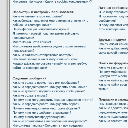
Что делает функция «Удалить cookies конференции»?
Личные сообщени
Параметры и настройки пользователя
Я не могу отправит
Как мне изменить мои настройки?
Я постоянно получ
Как избежать появления моего имени в списке «Кто
сообщения!
сейчас на конференции»?
Я получил спам или 
На конференции неправильное время!
этой конференции!
Я изменил часовой пояс, но время всё равно
неправильное!
Друзья и недруги
Моего языка нет в списке!
Что означают списк
Что означают изображения рядом с моим именем
Как мне добавлять/
пользователя?
моих друзей и недр
Как мне включить отображение аватары?
Что такое звание и как я могу изменить его?
Поиск по форума
Когда я щёлкаю по ссылке «email», от меня требуют
Как мне выполнить
войти на конференцию!
Почему мой поиск н
В результате моего
Создание сообщений
Как мне найти поль
Как мне создать новую тему или сообщение?
Как мне найти свои
Как мне отредактировать или удалить сообщение?
темы?
Как мне добавить подпись к своему сообщению?
Как мне создать опрос?
Подписки и закла
Почему я не могу добавить больше вариантов ответа?
Чем закладки отлич
Как мне отредактировать или удалить опрос?
Как мне сделать за
Почему мне недоступны некоторые форумы?
определённую тему
Почему я не могу добавлять вложения?
Как мне подписать
Почему я получил предупреждение?
Как мне отказаться
Как мне пожаловаться на сообщения модератору?
Что означает кнопка «Сохранить» при создании