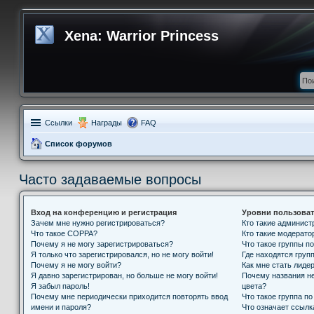
Xena: Warrior Princess
Ссылки
Награды
FAQ
Список форумов
Часто задаваемые вопросы
Вход на конференцию и регистрация
Уровни пользоват
Зачем мне нужно регистрироваться?
Кто такие админис
Что такое COPPA?
Кто такие модерат
Почему я не могу зарегистрироваться?
Что такое группы п
Я только что зарегистрировался, но не могу войти!
Где находятся групп
Почему я не могу войти?
Как мне стать лиде
Я давно зарегистрирован, но больше не могу войти!
Почему названия н
Я забыл пароль!
цвета?
Почему мне периодически приходится повторять ввод
Что такое группа п
имени и пароля?
Что означает ссыл