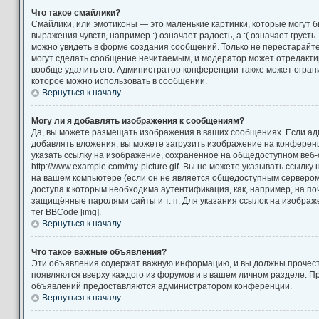
Что такое смайлики?
Смайлики, или эмотиконы — это маленькие картинки, которые могут 
выражения чувств, например :) означает радость, а :( означает груст
можно увидеть в форме создания сообщений. Только не перестарайтес
могут сделать сообщение нечитаемым, и модератор может отредакт
вообще удалить его. Администратор конференции также может ограни
которое можно использовать в сообщении.
Вернуться к началу
Могу ли я добавлять изображения к сообщениям?
Да, вы можете размещать изображения в ваших сообщениях. Если а
добавлять вложения, вы можете загрузить изображение на конференц
указать ссылку на изображение, сохранённое на общедоступном веб-
http://www.example.com/my-picture.gif. Вы не можете указывать ссылк
на вашем компьютере (если он не является общедоступным сервером)
доступа к которым необходима аутентификация, как, например, на по
защищённые паролями сайты и т. п. Для указания ссылок на изображ
тег BBCode [img].
Вернуться к началу
Что такое важные объявления?
Эти объявления содержат важную информацию, и вы должны прочест
появляются вверху каждого из форумов и в вашем личном разделе. П
объявлений предоставляются администратором конференции.
Вернуться к началу