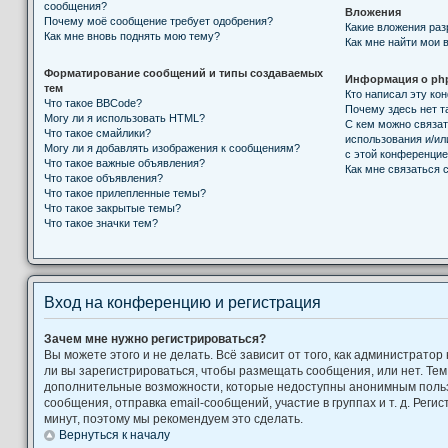
сообщения?
Вложения
Почему моё сообщение требует одобрения?
Какие вложения ра
Как мне вновь поднять мою тему?
Как мне найти мои 
Форматирование сообщений и типы создаваемых
Информация о ph
тем
Кто написал эту к
Что такое BBCode?
Почему здесь нет т
Могу ли я использовать HTML?
С кем можно связат
Что такое смайлики?
использования и/ил
Могу ли я добавлять изображения к сообщениям?
с этой конференци
Что такое важные объявления?
Как мне связаться
Что такое объявления?
Что такое прилепленные темы?
Что такое закрытые темы?
Что такое значки тем?
Вход на конференцию и регистрация
Зачем мне нужно регистрироваться?
Вы можете этого и не делать. Всё зависит от того, как администрат
ли вы зарегистрироваться, чтобы размещать сообщения, или нет. Тем
дополнительные возможности, которые недоступны анонимным поль
сообщения, отправка email-сообщений, участие в группах и т. д. Регис
минут, поэтому мы рекомендуем это сделать.
Вернуться к началу