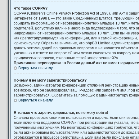
Что такое COPPA?
COPPA (Children’s Online Privacy Protection Act of 1998), или Акт о за
интернете от 1998 г. — это закон Соединённых Штатов, требующий от
собирать информацию от несовершеннолетних младше 13 лет, иметь 
родителей. Допустимо наличие иного вида подтверждения того, что 
информации от несовершеннолетних младше 13 лет. Если вы не увере
как к регистрирующемуся на конференции, или к самой конференции,
юрисконсульту. Обратите внимание, что phpBB Limited администраци
давать рекомендаций по правовым вопросам и не является объектом
указанных в ответе на вопрос «С кем можно связаться по вопросу не
юридических вопросов, связанных с этой конференцией?».
Примечание переводчика: в России данный акт не имеет юридичес
Вернуться к началу
Почему я не могу зарегистрироваться?
Возможно, администратор конференции отключил регистрацию новых
возможно, что он заблокировал ваш IP-адрес или запретил имя, под 
зарегистрироваться. Обратитесь за помощью к администратору конф
Вернуться к началу
Я только что зарегистрировался, но не могу войти!
Сначала проверьте свои имя пользователя и пароль. Если они верны,
Если включена поддержка COPPA и при регистрации вы указали, что в
полученным инструкциям. На некоторых конференциях требуется, чт
были активированы пользователями или администратором до входа 
отображается в процессе регистрации. Если вам было прислано emai