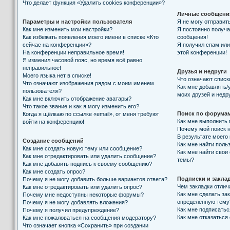
Что делает функция «Удалить cookies конференции»?
Личные сообщени
Параметры и настройки пользователя
Я не могу отправит
Как мне изменить мои настройки?
Я постоянно получ
Как избежать появления моего имени в списке «Кто
сообщения!
сейчас на конференции»?
Я получил спам или 
На конференции неправильное время!
этой конференции!
Я изменил часовой пояс, но время всё равно
неправильное!
Друзья и недруги
Моего языка нет в списке!
Что означают списк
Что означают изображения рядом с моим именем
Как мне добавлять/
пользователя?
моих друзей и недр
Как мне включить отображение аватары?
Что такое звание и как я могу изменить его?
Поиск по форума
Когда я щёлкаю по ссылке «email», от меня требуют
Как мне выполнить
войти на конференцию!
Почему мой поиск н
В результате моего
Создание сообщений
Как мне найти поль
Как мне создать новую тему или сообщение?
Как мне найти свои
Как мне отредактировать или удалить сообщение?
темы?
Как мне добавить подпись к своему сообщению?
Как мне создать опрос?
Подписки и закла
Почему я не могу добавить больше вариантов ответа?
Чем закладки отлич
Как мне отредактировать или удалить опрос?
Как мне сделать за
Почему мне недоступны некоторые форумы?
определённую тему
Почему я не могу добавлять вложения?
Как мне подписать
Почему я получил предупреждение?
Как мне отказаться
Как мне пожаловаться на сообщения модератору?
Что означает кнопка «Сохранить» при создании