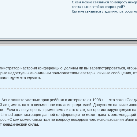
С кем можно связаться по вопросу некор
связанных с этой конференцией?
Как мне связаться с администратором к
администратор настроил конференцию: должны ли вы зарегистрироваться, чтоб
рые недоступны анонимным пользователям: аватары, личные сообщения, отпра
екомендуем это сделать.
, или Акт о защите частных прав ребёнка в интернете от 1998 г. — это закон С
лет, иметь на это письменное согласие родителей. Допустимо наличие иног
. Если вы не уверены, применимо ли это к вам, как к регистрирующемуся на
B Limited администрация данной конференции не может давать рекомендаций
прос «С кем можно связаться по вопросу некорректного использования и/или 
ет юридической силы.