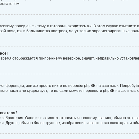
ьзователем.
овому поясу, а не к тому, в котором находитесь вы. В этом случае измените в
совой пояс, как и большинство настроек, могут только зарегистрированные по
ное!
но время отображается по-прежнему неверное, значит, неправильно установл
конференции, или же просто никто не перевёл phpBB на ваш язык. Попробуй
кового пакета не существует, то вы сами можете перевести phpBB на свой яз
зователя?
изображения. Одно из них может относиться к вашему званию, обычно это звёз
и. Другое, обычно более крупное, изображение известно как «аватара» и об