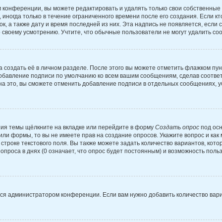
 конференции, вы можете редактировать и удалять только свои собственные
иногда только в течение ограниченного времени после его создания. Если кт
к, а также дату и время последней из них. Эта надпись не появляется, есл
 своему усмотрению. Учтите, что обычные пользователи не могут удалить сооб
 создать её в личном разделе. После этого вы можете отметить флажком пу
добавление подписи по умолчанию ко всем вашим сообщениям, сделав соотв
на это, вы сможете отменить добавление подписи в отдельных сообщениях, 
ия темы щёлкните на вкладке или перейдите в форму
Создать опрос
под осн
 или формы, то вы не имеете прав на создание опросов. Укажите вопрос и ка
строке текстового поля. Вы также можете задать количество вариантов, кото
проса в днях (0 означает, что опрос будет постоянным) и возможность поль
тся администратором конференции. Если вам нужно добавить количество вар