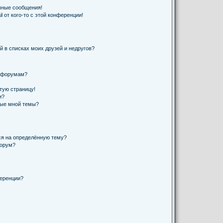
чные сообщения!
 от кого-то с этой конференции!
й в списках моих друзей и недругов?
и форумам?
стую страницу!
и?
ные мной темы?
ся на определённую тему?
форум?
ференции?