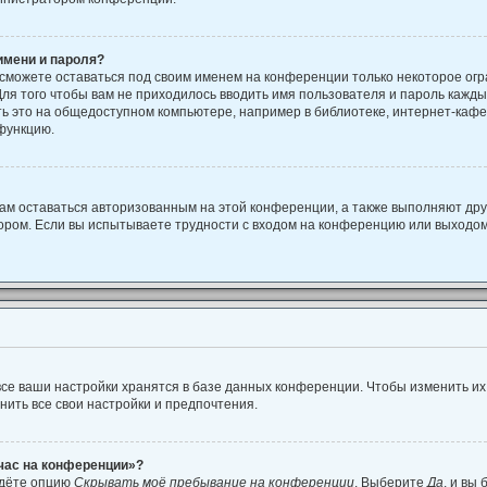
имени и пароля?
 сможете оставаться под своим именем на конференции только некоторое огр
Для того чтобы вам не приходилось вводить имя пользователя и пароль кажд
 это на общедоступном компьютере, например в библиотеке, интернет-кафе, 
 функцию.
вам оставаться авторизованным на этой конференции, а также выполняют дру
ором. Если вы испытываете трудности с входом на конференцию или выходом
се ваши настройки хранятся в базе данных конференции. Чтобы изменить их
нить все свои настройки и предпочтения.
йчас на конференции»?
йдёте опцию
Скрывать моё пребывание на конференции
. Выберите
Да
, и вы