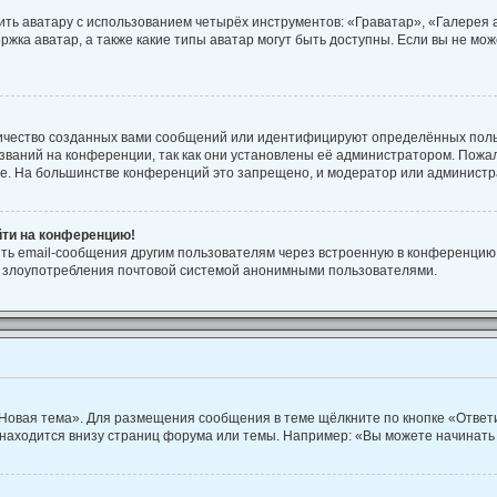
ть аватару с использованием четырёх инструментов: «Граватар», «Галерея
ржка аватар, а также какие типы аватар могут быть доступны. Если вы не м
ичество созданных вами сообщений или идентифицируют определённых поль
ваний на конференции, так как они установлены её администратором. Пож
ие. На большинстве конференций это запрещено, и модератор или администр
йти на конференцию!
ть email-сообщения другим пользователям через встроенную в конференцию 
ть злоупотребления почтовой системой анонимными пользователями.
Новая тема». Для размещения сообщения в теме щёлкните по кнопке «Ответи
находится внизу страниц форума или темы. Например: «Вы можете начинать 