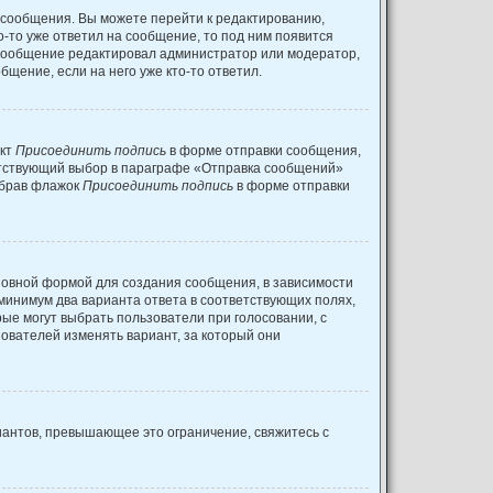
 сообщения. Вы можете перейти к редактированию,
о-то уже ответил на сообщение, то под ним появится
и сообщение редактировал администратор или модератор,
щение, если на него уже кто-то ответил.
нкт
Присоединить подпись
в форме отправки сообщения,
етствующий выбор в параграфе «Отправка сообщений»
убрав флажок
Присоединить подпись
в форме отправки
овной формой для создания сообщения, в зависимости
к минимум два варианта ответа в соответствующих полях,
рые могут выбрать пользователи при голосовании, с
зователей изменять вариант, за который они
иантов, превышающее это ограничение, свяжитесь с