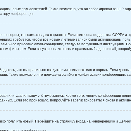
цию новых пользователей. Также возможно, что он заблокировал ваш IP-адр
ратору конференции.
 они верны, то возможны два варианта. Если включена поддержка COPPA и при
нциях требуется, чтобы все новые учётные записи были активированы поль
вам было прислано email-сообщение, следуйте полученным инструкциям. Есл
спам-фильтром. Если вы уверены, что ввели правильный адрес email, попроб
бедитесь, что вы правильно вводите имя пользователя и пароль. Если данны
енции. Также возможно, что допущена ошибка в конфигурации конференции, с
овал или удалил вашу учётную запись. Кроме того, многие конференции пер
нных. Если это произошло, попробуйте зарегистрироваться снова и активнее
легко получить новый. Перейдите на страницу входа на конференцию и щёлкн
министратором конференции.