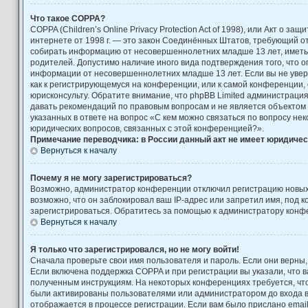
Что такое COPPA?
COPPA (Children’s Online Privacy Protection Act of 1998), или Акт о за
интернете от 1998 г. — это закон Соединённых Штатов, требующий от
собирать информацию от несовершеннолетних младше 13 лет, иметь 
родителей. Допустимо наличие иного вида подтверждения того, что 
информации от несовершеннолетних младше 13 лет. Если вы не увере
как к регистрирующемуся на конференции, или к самой конференции,
юрисконсульту. Обратите внимание, что phpBB Limited администраци
давать рекомендаций по правовым вопросам и не является объектом
указанных в ответе на вопрос «С кем можно связаться по вопросу не
юридических вопросов, связанных с этой конференцией?».
Примечание переводчика: в России данный акт не имеет юридичес
Вернуться к началу
Почему я не могу зарегистрироваться?
Возможно, администратор конференции отключил регистрацию новых
возможно, что он заблокировал ваш IP-адрес или запретил имя, под 
зарегистрироваться. Обратитесь за помощью к администратору конф
Вернуться к началу
Я только что зарегистрировался, но не могу войти!
Сначала проверьте свои имя пользователя и пароль. Если они верны,
Если включена поддержка COPPA и при регистрации вы указали, что в
полученным инструкциям. На некоторых конференциях требуется, чт
были активированы пользователями или администратором до входа 
отображается в процессе регистрации. Если вам было прислано emai