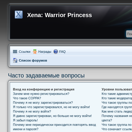
Xena: Warrior Princess
Ссылки
Награды
FAQ
Список форумов
Часто задаваемые вопросы
Вход на конференцию и регистрация
Уровни пользоват
Зачем мне нужно регистрироваться?
Кто такие админис
Что такое COPPA?
Кто такие модерат
Почему я не могу зарегистрироваться?
Что такое группы п
Я только что зарегистрировался, но не могу войти!
Где находятся групп
Почему я не могу войти?
Как мне стать лиде
Я давно зарегистрирован, но больше не могу войти!
Почему названия н
Я забыл пароль!
цвета?
Почему мне периодически приходится повторять ввод
Что такое группа п
имени и пароля?
Что означает ссыл