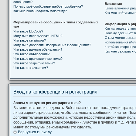
сообщения?
Вложения
Почему моё сообщение требует одобрения?
Какие вложения ра
Как мне вновь поднять мою тему?
Как мне найти мои 
Форматирование сообщений и типы создаваемых
Информация о ph
тем
Кто написал эту к
Что такое BBCode?
Почему здесь нет т
Могу ли я использовать HTML?
С кем можно связат
Что такое смайлики?
использования и/ил
Могу ли я добавлять изображения к сообщениям?
с этой конференци
Что такое важные объявления?
Как мне связаться
Что такое объявления?
Что такое прилепленные темы?
Что такое закрытые темы?
Что такое значки тем?
Вход на конференцию и регистрация
Зачем мне нужно регистрироваться?
Вы можете этого и не делать. Всё зависит от того, как администрат
ли вы зарегистрироваться, чтобы размещать сообщения, или нет. Тем
дополнительные возможности, которые недоступны анонимным поль
сообщения, отправка email-сообщений, участие в группах и т. д. Регис
минут, поэтому мы рекомендуем это сделать.
Вернуться к началу