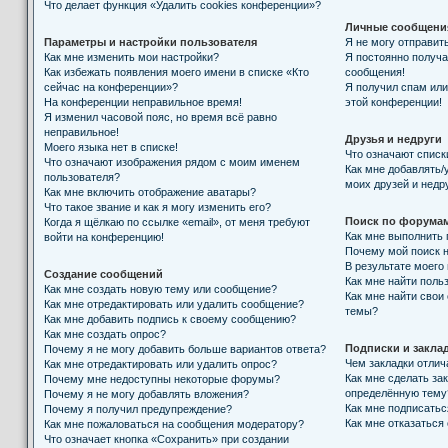
Что делает функция «Удалить cookies конференции»?
Личные сообщени
Параметры и настройки пользователя
Я не могу отправит
Как мне изменить мои настройки?
Я постоянно получ
Как избежать появления моего имени в списке «Кто
сообщения!
сейчас на конференции»?
Я получил спам или 
На конференции неправильное время!
этой конференции!
Я изменил часовой пояс, но время всё равно
неправильное!
Друзья и недруги
Моего языка нет в списке!
Что означают списк
Что означают изображения рядом с моим именем
Как мне добавлять/
пользователя?
моих друзей и недр
Как мне включить отображение аватары?
Что такое звание и как я могу изменить его?
Поиск по форума
Когда я щёлкаю по ссылке «email», от меня требуют
Как мне выполнить
войти на конференцию!
Почему мой поиск н
В результате моего
Создание сообщений
Как мне найти поль
Как мне создать новую тему или сообщение?
Как мне найти свои
Как мне отредактировать или удалить сообщение?
темы?
Как мне добавить подпись к своему сообщению?
Как мне создать опрос?
Подписки и закла
Почему я не могу добавить больше вариантов ответа?
Чем закладки отлич
Как мне отредактировать или удалить опрос?
Как мне сделать за
Почему мне недоступны некоторые форумы?
определённую тему
Почему я не могу добавлять вложения?
Как мне подписать
Почему я получил предупреждение?
Как мне отказаться
Как мне пожаловаться на сообщения модератору?
Что означает кнопка «Сохранить» при создании