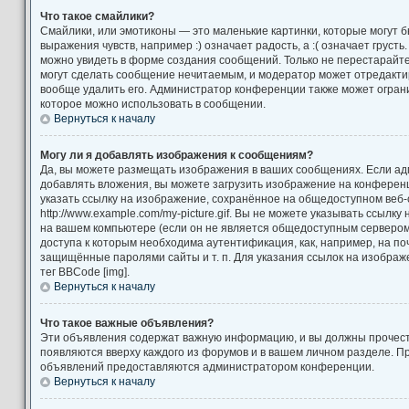
Что такое смайлики?
Смайлики, или эмотиконы — это маленькие картинки, которые могут 
выражения чувств, например :) означает радость, а :( означает груст
можно увидеть в форме создания сообщений. Только не перестарайтес
могут сделать сообщение нечитаемым, и модератор может отредакт
вообще удалить его. Администратор конференции также может ограни
которое можно использовать в сообщении.
Вернуться к началу
Могу ли я добавлять изображения к сообщениям?
Да, вы можете размещать изображения в ваших сообщениях. Если а
добавлять вложения, вы можете загрузить изображение на конференц
указать ссылку на изображение, сохранённое на общедоступном веб-
http://www.example.com/my-picture.gif. Вы не можете указывать ссылк
на вашем компьютере (если он не является общедоступным сервером)
доступа к которым необходима аутентификация, как, например, на по
защищённые паролями сайты и т. п. Для указания ссылок на изображ
тег BBCode [img].
Вернуться к началу
Что такое важные объявления?
Эти объявления содержат важную информацию, и вы должны прочест
появляются вверху каждого из форумов и в вашем личном разделе. П
объявлений предоставляются администратором конференции.
Вернуться к началу