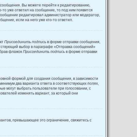
 сообщения. Вы можете перейти к редактированию,
о-то уже ответил на сообщение, то под ним появится
и сообщение редактировал администратор или модератор,
щение, если на него уже кто-то ответил.
нкт
Присоединить подпись
в форме отправки сообщения,
етствующий выбор в параграфе «Отправка сообщений»
убрав флажок
Присоединить подпись
в форме отправки
овной формой для создания сообщения, в зависимости
к минимум два варианта ответа в соответствующих полях,
рые могут выбрать пользователи при голосовании, с
зователей изменять вариант, за который они
иантов, превышающее это ограничение, свяжитесь с