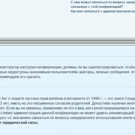
С кем можно связаться по вопросу некор
связанных с этой конференцией?
Как мне связаться с администратором к
администратор настроил конференцию: должны ли вы зарегистрироваться, чтоб
рые недоступны анонимным пользователям: аватары, личные сообщения, отпра
екомендуем это сделать.
, или Акт о защите частных прав ребёнка в интернете от 1998 г. — это закон С
лет, иметь на это письменное согласие родителей. Допустимо наличие иног
. Если вы не уверены, применимо ли это к вам, как к регистрирующемуся на
B Limited администрация данной конференции не может давать рекомендаций
прос «С кем можно связаться по вопросу некорректного использования и/или 
ет юридической силы.