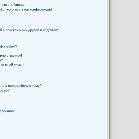
чные сообщения!
 от кого-то с этой конференции!
й в списках моих друзей и недругов?
и форумам?
стую страницу!
и?
ные мной темы?
ся на определённую тему?
форум?
ференции?