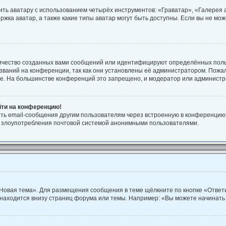
ть аватару с использованием четырёх инструментов: «Граватар», «Галерея
ржка аватар, а также какие типы аватар могут быть доступны. Если вы не м
ичество созданных вами сообщений или идентифицируют определённых поль
ваний на конференции, так как они установлены её администратором. Пож
ие. На большинстве конференций это запрещено, и модератор или администр
йти на конференцию!
ть email-сообщения другим пользователям через встроенную в конференцию 
ть злоупотребления почтовой системой анонимными пользователями.
Новая тема». Для размещения сообщения в теме щёлкните по кнопке «Ответи
находится внизу страниц форума или темы. Например: «Вы можете начинать 