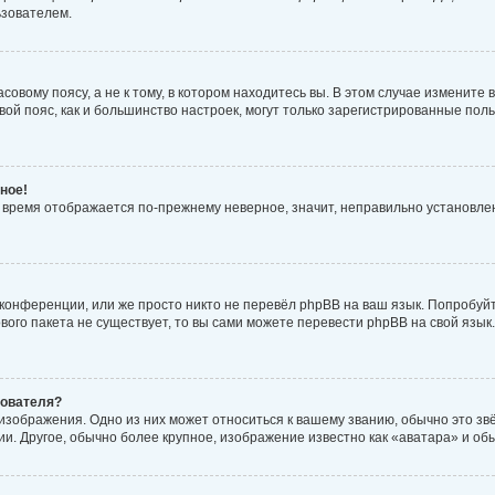
ьзователем.
овому поясу, а не к тому, в котором находитесь вы. В этом случае измените в
совой пояс, как и большинство настроек, могут только зарегистрированные по
ное!
но время отображается по-прежнему неверное, значит, неправильно установл
конференции, или же просто никто не перевёл phpBB на ваш язык. Попробуй
кового пакета не существует, то вы сами можете перевести phpBB на свой яз
зователя?
изображения. Одно из них может относиться к вашему званию, обычно это звёз
и. Другое, обычно более крупное, изображение известно как «аватара» и об