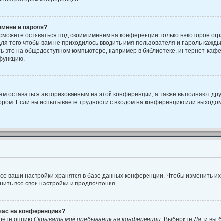
имени и пароля?
 сможете оставаться под своим именем на конференции только некоторое огр
Для того чтобы вам не приходилось вводить имя пользователя и пароль кажд
 это на общедоступном компьютере, например в библиотеке, интернет-кафе, 
 функцию.
вам оставаться авторизованным на этой конференции, а также выполняют дру
ором. Если вы испытываете трудности с входом на конференцию или выходом
се ваши настройки хранятся в базе данных конференции. Чтобы изменить их
нить все свои настройки и предпочтения.
йчас на конференции»?
йдёте опцию
Скрывать моё пребывание на конференции
. Выберите
Да
, и вы