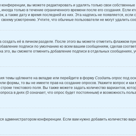
 конференции, вы можете редактировать и удалять только свои собственные
иногда только в течение ограниченного времени после его создания. Если кт
к, а также дату и время последней из них. Эта надпись не появляется, есл
 своему усмотрению. Учтите, что обычные пользователи не могут удалить сооб
 создать её в личном разделе. После этого вы можете отметить флажком пу
добавление подписи по умолчанию ко всем вашим сообщениям, сделав соотв
на это, вы сможете отменить добавление подписи в отдельных сообщениях, 
ия темы щёлкните на вкладке или перейдите в форму
Создать опрос
под осн
 или формы, то вы не имеете прав на создание опросов. Укажите вопрос и ка
строке текстового поля. Вы также можете задать количество вариантов, кото
проса в днях (0 означает, что опрос будет постоянным) и возможность поль
тся администратором конференции. Если вам нужно добавить количество вар