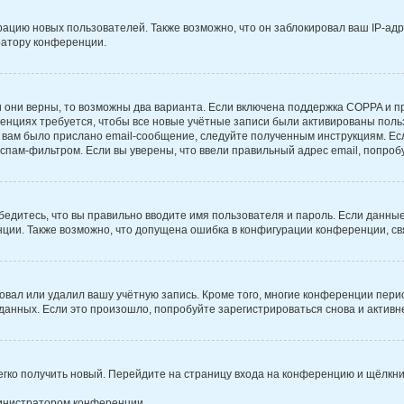
цию новых пользователей. Также возможно, что он заблокировал ваш IP-адр
ратору конференции.
 они верны, то возможны два варианта. Если включена поддержка COPPA и при
нциях требуется, чтобы все новые учётные записи были активированы поль
вам было прислано email-сообщение, следуйте полученным инструкциям. Есл
спам-фильтром. Если вы уверены, что ввели правильный адрес email, попроб
бедитесь, что вы правильно вводите имя пользователя и пароль. Если данны
енции. Также возможно, что допущена ошибка в конфигурации конференции, с
овал или удалил вашу учётную запись. Кроме того, многие конференции пер
нных. Если это произошло, попробуйте зарегистрироваться снова и активнее
легко получить новый. Перейдите на страницу входа на конференцию и щёлкн
министратором конференции.