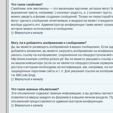
Что такое смайлики?
Смайлики, или эмотиконы — это маленькие картинки, которые могут 
выражения чувств, например :) означает радость, а :( означает груст
можно увидеть в форме создания сообщений. Только не перестарайтес
могут сделать сообщение нечитаемым, и модератор может отредакт
вообще удалить его. Администратор конференции также может ограни
которое можно использовать в сообщении.
Вернуться к началу
Могу ли я добавлять изображения к сообщениям?
Да, вы можете размещать изображения в ваших сообщениях. Если а
добавлять вложения, вы можете загрузить изображение на конференц
указать ссылку на изображение, сохранённое на общедоступном веб-
http://www.example.com/my-picture.gif. Вы не можете указывать ссылк
на вашем компьютере (если он не является общедоступным сервером)
доступа к которым необходима аутентификация, как, например, на по
защищённые паролями сайты и т. п. Для указания ссылок на изображ
тег BBCode [img].
Вернуться к началу
Что такое важные объявления?
Эти объявления содержат важную информацию, и вы должны прочест
появляются вверху каждого из форумов и в вашем личном разделе. П
объявлений предоставляются администратором конференции.
Вернуться к началу