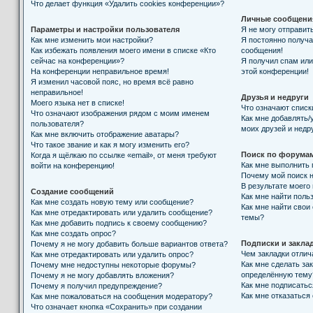
Что делает функция «Удалить cookies конференции»?
Личные сообщени
Параметры и настройки пользователя
Я не могу отправит
Как мне изменить мои настройки?
Я постоянно получ
Как избежать появления моего имени в списке «Кто
сообщения!
сейчас на конференции»?
Я получил спам или 
На конференции неправильное время!
этой конференции!
Я изменил часовой пояс, но время всё равно
неправильное!
Друзья и недруги
Моего языка нет в списке!
Что означают списк
Что означают изображения рядом с моим именем
Как мне добавлять/
пользователя?
моих друзей и недр
Как мне включить отображение аватары?
Что такое звание и как я могу изменить его?
Поиск по форума
Когда я щёлкаю по ссылке «email», от меня требуют
Как мне выполнить
войти на конференцию!
Почему мой поиск н
В результате моего
Создание сообщений
Как мне найти поль
Как мне создать новую тему или сообщение?
Как мне найти свои
Как мне отредактировать или удалить сообщение?
темы?
Как мне добавить подпись к своему сообщению?
Как мне создать опрос?
Подписки и закла
Почему я не могу добавить больше вариантов ответа?
Чем закладки отлич
Как мне отредактировать или удалить опрос?
Как мне сделать за
Почему мне недоступны некоторые форумы?
определённую тему
Почему я не могу добавлять вложения?
Как мне подписать
Почему я получил предупреждение?
Как мне отказаться
Как мне пожаловаться на сообщения модератору?
Что означает кнопка «Сохранить» при создании