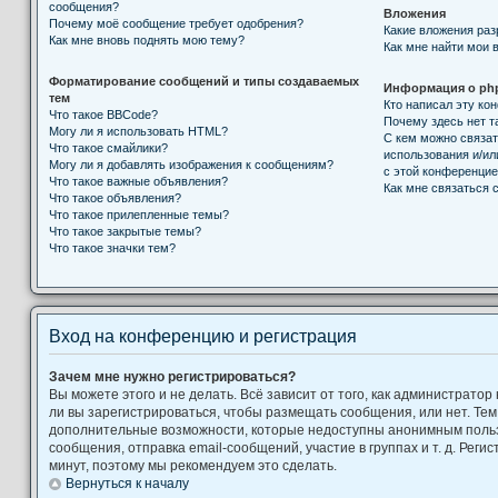
сообщения?
Вложения
Почему моё сообщение требует одобрения?
Какие вложения ра
Как мне вновь поднять мою тему?
Как мне найти мои 
Форматирование сообщений и типы создаваемых
Информация о ph
тем
Кто написал эту к
Что такое BBCode?
Почему здесь нет т
Могу ли я использовать HTML?
С кем можно связат
Что такое смайлики?
использования и/ил
Могу ли я добавлять изображения к сообщениям?
с этой конференци
Что такое важные объявления?
Как мне связаться
Что такое объявления?
Что такое прилепленные темы?
Что такое закрытые темы?
Что такое значки тем?
Вход на конференцию и регистрация
Зачем мне нужно регистрироваться?
Вы можете этого и не делать. Всё зависит от того, как администрат
ли вы зарегистрироваться, чтобы размещать сообщения, или нет. Тем
дополнительные возможности, которые недоступны анонимным поль
сообщения, отправка email-сообщений, участие в группах и т. д. Регис
минут, поэтому мы рекомендуем это сделать.
Вернуться к началу