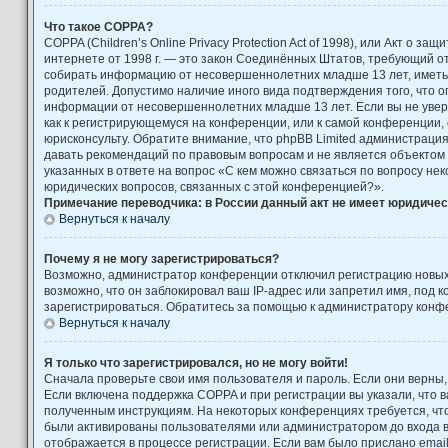
Что такое COPPA?
COPPA (Children’s Online Privacy Protection Act of 1998), или Акт о за
интернете от 1998 г. — это закон Соединённых Штатов, требующий от
собирать информацию от несовершеннолетних младше 13 лет, иметь 
родителей. Допустимо наличие иного вида подтверждения того, что 
информации от несовершеннолетних младше 13 лет. Если вы не увере
как к регистрирующемуся на конференции, или к самой конференции,
юрисконсульту. Обратите внимание, что phpBB Limited администраци
давать рекомендаций по правовым вопросам и не является объектом
указанных в ответе на вопрос «С кем можно связаться по вопросу не
юридических вопросов, связанных с этой конференцией?».
Примечание переводчика: в России данный акт не имеет юридичес
Вернуться к началу
Почему я не могу зарегистрироваться?
Возможно, администратор конференции отключил регистрацию новых
возможно, что он заблокировал ваш IP-адрес или запретил имя, под 
зарегистрироваться. Обратитесь за помощью к администратору конф
Вернуться к началу
Я только что зарегистрировался, но не могу войти!
Сначала проверьте свои имя пользователя и пароль. Если они верны,
Если включена поддержка COPPA и при регистрации вы указали, что в
полученным инструкциям. На некоторых конференциях требуется, чт
были активированы пользователями или администратором до входа 
отображается в процессе регистрации. Если вам было прислано emai