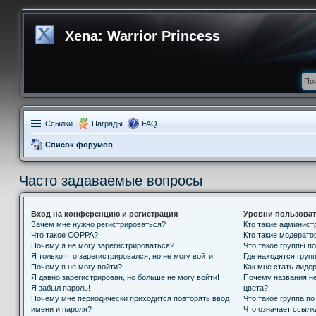
Xena: Warrior Princess
Ссылки
Награды
FAQ
Список форумов
Часто задаваемые вопросы
Вход на конференцию и регистрация
Уровни пользоват
Зачем мне нужно регистрироваться?
Кто такие админис
Что такое COPPA?
Кто такие модерат
Почему я не могу зарегистрироваться?
Что такое группы п
Я только что зарегистрировался, но не могу войти!
Где находятся групп
Почему я не могу войти?
Как мне стать лиде
Я давно зарегистрирован, но больше не могу войти!
Почему названия н
Я забыл пароль!
цвета?
Почему мне периодически приходится повторять ввод
Что такое группа п
имени и пароля?
Что означает ссыл