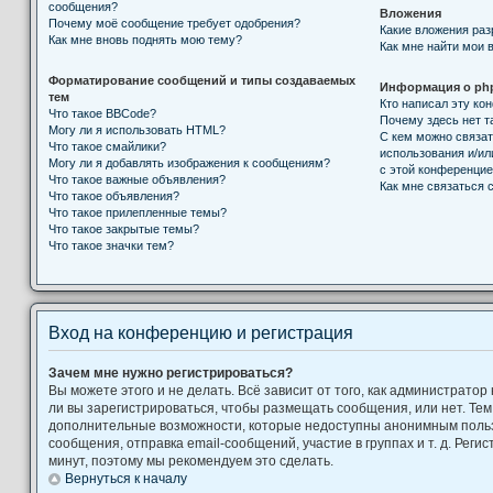
сообщения?
Вложения
Почему моё сообщение требует одобрения?
Какие вложения ра
Как мне вновь поднять мою тему?
Как мне найти мои 
Форматирование сообщений и типы создаваемых
Информация о ph
тем
Кто написал эту к
Что такое BBCode?
Почему здесь нет т
Могу ли я использовать HTML?
С кем можно связат
Что такое смайлики?
использования и/ил
Могу ли я добавлять изображения к сообщениям?
с этой конференци
Что такое важные объявления?
Как мне связаться
Что такое объявления?
Что такое прилепленные темы?
Что такое закрытые темы?
Что такое значки тем?
Вход на конференцию и регистрация
Зачем мне нужно регистрироваться?
Вы можете этого и не делать. Всё зависит от того, как администрат
ли вы зарегистрироваться, чтобы размещать сообщения, или нет. Тем
дополнительные возможности, которые недоступны анонимным поль
сообщения, отправка email-сообщений, участие в группах и т. д. Регис
минут, поэтому мы рекомендуем это сделать.
Вернуться к началу