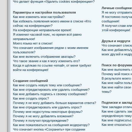
Что делает функция «Удалить cookies конференции»?
Личные сообщени
Параметры и настройки пользователя
Я не могу отправит
Как мне изменить мои настройки?
Я постоянно получ
Как избежать появления моего имени в списке «Кто
сообщения!
сейчас на конференции»?
Я получил спам или 
На конференции неправильное время!
этой конференции!
Я изменил часовой пояс, но время всё равно
неправильное!
Друзья и недруги
Моего языка нет в списке!
Что означают списк
Что означают изображения рядом с моим именем
Как мне добавлять/
пользователя?
моих друзей и недр
Как мне включить отображение аватары?
Что такое звание и как я могу изменить его?
Поиск по форума
Когда я щёлкаю по ссылке «email», от меня требуют
Как мне выполнить
войти на конференцию!
Почему мой поиск н
В результате моего
Создание сообщений
Как мне найти поль
Как мне создать новую тему или сообщение?
Как мне найти свои
Как мне отредактировать или удалить сообщение?
темы?
Как мне добавить подпись к своему сообщению?
Как мне создать опрос?
Подписки и закла
Почему я не могу добавить больше вариантов ответа?
Чем закладки отлич
Как мне отредактировать или удалить опрос?
Как мне сделать за
Почему мне недоступны некоторые форумы?
определённую тему
Почему я не могу добавлять вложения?
Как мне подписать
Почему я получил предупреждение?
Как мне отказаться
Как мне пожаловаться на сообщения модератору?
Что означает кнопка «Сохранить» при создании