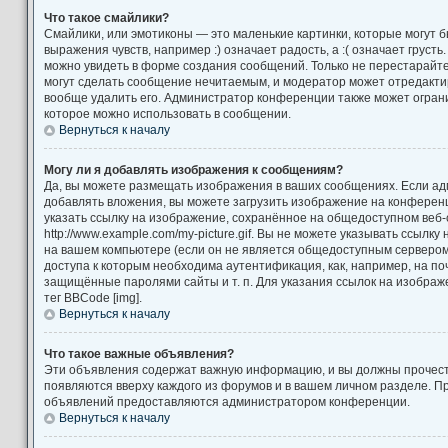
Что такое смайлики?
Смайлики, или эмотиконы — это маленькие картинки, которые могут 
выражения чувств, например :) означает радость, а :( означает груст
можно увидеть в форме создания сообщений. Только не перестарайтес
могут сделать сообщение нечитаемым, и модератор может отредакт
вообще удалить его. Администратор конференции также может ограни
которое можно использовать в сообщении.
Вернуться к началу
Могу ли я добавлять изображения к сообщениям?
Да, вы можете размещать изображения в ваших сообщениях. Если а
добавлять вложения, вы можете загрузить изображение на конференц
указать ссылку на изображение, сохранённое на общедоступном веб-
http://www.example.com/my-picture.gif. Вы не можете указывать ссылк
на вашем компьютере (если он не является общедоступным сервером)
доступа к которым необходима аутентификация, как, например, на по
защищённые паролями сайты и т. п. Для указания ссылок на изображ
тег BBCode [img].
Вернуться к началу
Что такое важные объявления?
Эти объявления содержат важную информацию, и вы должны прочест
появляются вверху каждого из форумов и в вашем личном разделе. П
объявлений предоставляются администратором конференции.
Вернуться к началу