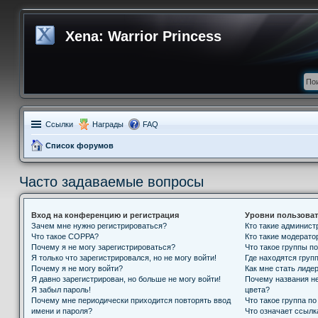
Xena: Warrior Princess
Ссылки
Награды
FAQ
Список форумов
Часто задаваемые вопросы
Вход на конференцию и регистрация
Уровни пользоват
Зачем мне нужно регистрироваться?
Кто такие админис
Что такое COPPA?
Кто такие модерат
Почему я не могу зарегистрироваться?
Что такое группы п
Я только что зарегистрировался, но не могу войти!
Где находятся групп
Почему я не могу войти?
Как мне стать лиде
Я давно зарегистрирован, но больше не могу войти!
Почему названия н
Я забыл пароль!
цвета?
Почему мне периодически приходится повторять ввод
Что такое группа п
имени и пароля?
Что означает ссыл