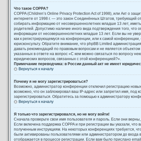
Что такое COPPA?
COPPA (Children’s Online Privacy Protection Act of 1998), или Акт о за
интернете от 1998 г. — это закон Соединённых Штатов, требующий от
собирать информацию от несовершеннолетних младше 13 лет, иметь 
родителей. Допустимо наличие иного вида подтверждения того, что 
информации от несовершеннолетних младше 13 лет. Если вы не увере
как к регистрирующемуся на конференции, или к самой конференции,
юрисконсульту. Обратите внимание, что phpBB Limited администраци
давать рекомендаций по правовым вопросам и не является объектом
указанных в ответе на вопрос «С кем можно связаться по вопросу не
юридических вопросов, связанных с этой конференцией?».
Примечание переводчика: в России данный акт не имеет юридичес
Вернуться к началу
Почему я не могу зарегистрироваться?
Возможно, администратор конференции отключил регистрацию новых
возможно, что он заблокировал ваш IP-адрес или запретил имя, под 
зарегистрироваться. Обратитесь за помощью к администратору конф
Вернуться к началу
Я только что зарегистрировался, но не могу войти!
Сначала проверьте свои имя пользователя и пароль. Если они верны,
Если включена поддержка COPPA и при регистрации вы указали, что в
полученным инструкциям. На некоторых конференциях требуется, чт
были активированы пользователями или администратором до входа 
отображается в процессе регистрации. Если вам было прислано emai