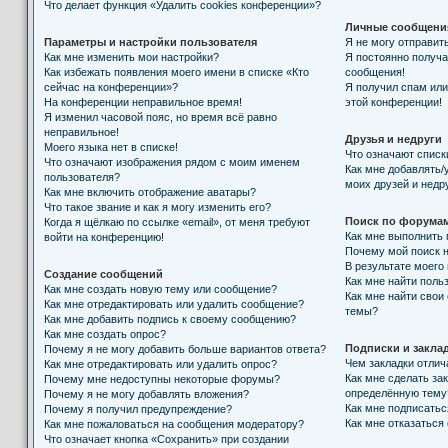
Что делает функция «Удалить cookies конференции»?
Личные сообщени
Параметры и настройки пользователя
Я не могу отправит
Как мне изменить мои настройки?
Я постоянно получ
Как избежать появления моего имени в списке «Кто
сообщения!
сейчас на конференции»?
Я получил спам или 
На конференции неправильное время!
этой конференции!
Я изменил часовой пояс, но время всё равно
неправильное!
Друзья и недруги
Моего языка нет в списке!
Что означают списк
Что означают изображения рядом с моим именем
Как мне добавлять/
пользователя?
моих друзей и недр
Как мне включить отображение аватары?
Что такое звание и как я могу изменить его?
Поиск по форума
Когда я щёлкаю по ссылке «email», от меня требуют
Как мне выполнить
войти на конференцию!
Почему мой поиск н
В результате моего
Создание сообщений
Как мне найти поль
Как мне создать новую тему или сообщение?
Как мне найти свои
Как мне отредактировать или удалить сообщение?
темы?
Как мне добавить подпись к своему сообщению?
Как мне создать опрос?
Подписки и закла
Почему я не могу добавить больше вариантов ответа?
Чем закладки отлич
Как мне отредактировать или удалить опрос?
Как мне сделать за
Почему мне недоступны некоторые форумы?
определённую тему
Почему я не могу добавлять вложения?
Как мне подписать
Почему я получил предупреждение?
Как мне отказаться
Как мне пожаловаться на сообщения модератору?
Что означает кнопка «Сохранить» при создании