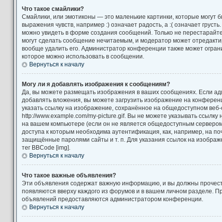
Что такое смайлики?
Смайлики, или эмотиконы — это маленькие картинки, которые могут 
выражения чувств, например :) означает радость, а :( означает груст
можно увидеть в форме создания сообщений. Только не перестарайтес
могут сделать сообщение нечитаемым, и модератор может отредакт
вообще удалить его. Администратор конференции также может ограни
которое можно использовать в сообщении.
Вернуться к началу
Могу ли я добавлять изображения к сообщениям?
Да, вы можете размещать изображения в ваших сообщениях. Если а
добавлять вложения, вы можете загрузить изображение на конференц
указать ссылку на изображение, сохранённое на общедоступном веб-
http://www.example.com/my-picture.gif. Вы не можете указывать ссылк
на вашем компьютере (если он не является общедоступным сервером)
доступа к которым необходима аутентификация, как, например, на по
защищённые паролями сайты и т. п. Для указания ссылок на изображ
тег BBCode [img].
Вернуться к началу
Что такое важные объявления?
Эти объявления содержат важную информацию, и вы должны прочест
появляются вверху каждого из форумов и в вашем личном разделе. П
объявлений предоставляются администратором конференции.
Вернуться к началу