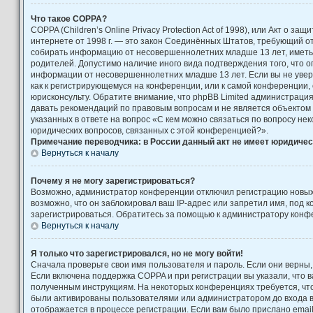
Что такое COPPA?
COPPA (Children’s Online Privacy Protection Act of 1998), или Акт о за
интернете от 1998 г. — это закон Соединённых Штатов, требующий от
собирать информацию от несовершеннолетних младше 13 лет, иметь 
родителей. Допустимо наличие иного вида подтверждения того, что 
информации от несовершеннолетних младше 13 лет. Если вы не увере
как к регистрирующемуся на конференции, или к самой конференции,
юрисконсульту. Обратите внимание, что phpBB Limited администраци
давать рекомендаций по правовым вопросам и не является объектом
указанных в ответе на вопрос «С кем можно связаться по вопросу не
юридических вопросов, связанных с этой конференцией?».
Примечание переводчика: в России данный акт не имеет юридичес
Вернуться к началу
Почему я не могу зарегистрироваться?
Возможно, администратор конференции отключил регистрацию новых
возможно, что он заблокировал ваш IP-адрес или запретил имя, под 
зарегистрироваться. Обратитесь за помощью к администратору конф
Вернуться к началу
Я только что зарегистрировался, но не могу войти!
Сначала проверьте свои имя пользователя и пароль. Если они верны,
Если включена поддержка COPPA и при регистрации вы указали, что в
полученным инструкциям. На некоторых конференциях требуется, чт
были активированы пользователями или администратором до входа 
отображается в процессе регистрации. Если вам было прислано emai