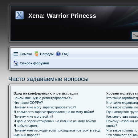
Xena: Warrior Princess
Ссылки
Награды
FAQ
Список форумов
Часто задаваемые вопросы
Вход на конференцию и регистрация
Уровни пользоват
Зачем мне нужно регистрироваться?
Кто такие админис
Что такое COPPA?
Кто такие модерат
Почему я не могу зарегистрироваться?
Что такое группы п
Я только что зарегистрировался, но не могу войти!
Где находятся групп
Почему я не могу войти?
Как мне стать лиде
Я давно зарегистрирован, но больше не могу войти!
Почему названия н
Я забыл пароль!
цвета?
Почему мне периодически приходится повторять ввод
Что такое группа п
имени и пароля?
Что означает ссыл