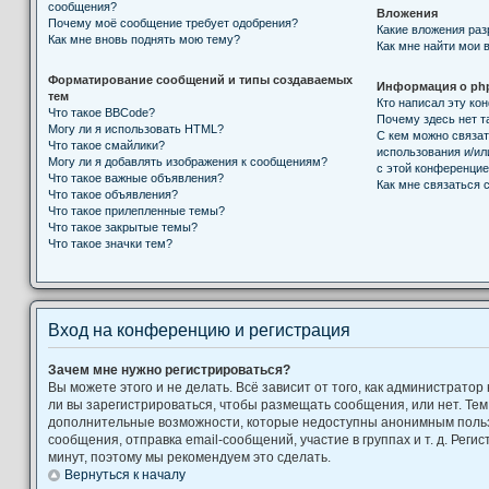
сообщения?
Вложения
Почему моё сообщение требует одобрения?
Какие вложения ра
Как мне вновь поднять мою тему?
Как мне найти мои 
Форматирование сообщений и типы создаваемых
Информация о ph
тем
Кто написал эту к
Что такое BBCode?
Почему здесь нет т
Могу ли я использовать HTML?
С кем можно связат
Что такое смайлики?
использования и/ил
Могу ли я добавлять изображения к сообщениям?
с этой конференци
Что такое важные объявления?
Как мне связаться
Что такое объявления?
Что такое прилепленные темы?
Что такое закрытые темы?
Что такое значки тем?
Вход на конференцию и регистрация
Зачем мне нужно регистрироваться?
Вы можете этого и не делать. Всё зависит от того, как администрат
ли вы зарегистрироваться, чтобы размещать сообщения, или нет. Тем
дополнительные возможности, которые недоступны анонимным поль
сообщения, отправка email-сообщений, участие в группах и т. д. Регис
минут, поэтому мы рекомендуем это сделать.
Вернуться к началу