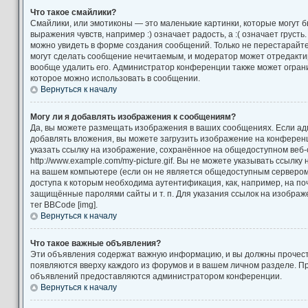
Что такое смайлики?
Смайлики, или эмотиконы — это маленькие картинки, которые могут 
выражения чувств, например :) означает радость, а :( означает груст
можно увидеть в форме создания сообщений. Только не перестарайтес
могут сделать сообщение нечитаемым, и модератор может отредакт
вообще удалить его. Администратор конференции также может ограни
которое можно использовать в сообщении.
Вернуться к началу
Могу ли я добавлять изображения к сообщениям?
Да, вы можете размещать изображения в ваших сообщениях. Если а
добавлять вложения, вы можете загрузить изображение на конференц
указать ссылку на изображение, сохранённое на общедоступном веб-
http://www.example.com/my-picture.gif. Вы не можете указывать ссылк
на вашем компьютере (если он не является общедоступным сервером)
доступа к которым необходима аутентификация, как, например, на по
защищённые паролями сайты и т. п. Для указания ссылок на изображ
тег BBCode [img].
Вернуться к началу
Что такое важные объявления?
Эти объявления содержат важную информацию, и вы должны прочест
появляются вверху каждого из форумов и в вашем личном разделе. П
объявлений предоставляются администратором конференции.
Вернуться к началу