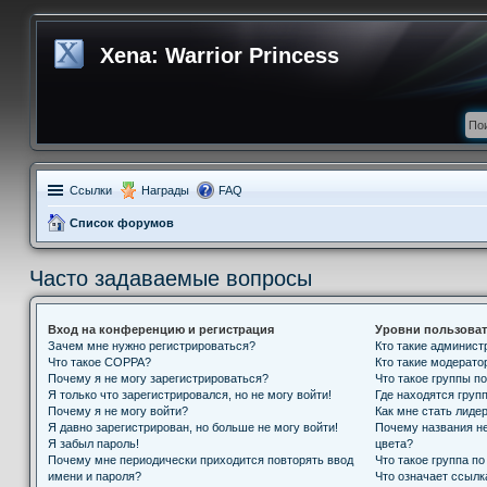
Xena: Warrior Princess
Ссылки
Награды
FAQ
Список форумов
Часто задаваемые вопросы
Вход на конференцию и регистрация
Уровни пользоват
Зачем мне нужно регистрироваться?
Кто такие админис
Что такое COPPA?
Кто такие модерат
Почему я не могу зарегистрироваться?
Что такое группы п
Я только что зарегистрировался, но не могу войти!
Где находятся групп
Почему я не могу войти?
Как мне стать лиде
Я давно зарегистрирован, но больше не могу войти!
Почему названия н
Я забыл пароль!
цвета?
Почему мне периодически приходится повторять ввод
Что такое группа п
имени и пароля?
Что означает ссыл