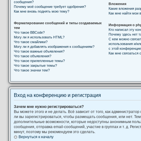
сообщения?
Вложения
Почему моё сообщение требует одобрения?
Какие вложения ра
Как мне вновь поднять мою тему?
Как мне найти мои 
Форматирование сообщений и типы создаваемых
Информация о ph
тем
Кто написал эту к
Что такое BBCode?
Почему здесь нет т
Могу ли я использовать HTML?
С кем можно связат
Что такое смайлики?
использования и/ил
Могу ли я добавлять изображения к сообщениям?
с этой конференци
Что такое важные объявления?
Как мне связаться
Что такое объявления?
Что такое прилепленные темы?
Что такое закрытые темы?
Что такое значки тем?
Вход на конференцию и регистрация
Зачем мне нужно регистрироваться?
Вы можете этого и не делать. Всё зависит от того, как администрат
ли вы зарегистрироваться, чтобы размещать сообщения, или нет. Тем
дополнительные возможности, которые недоступны анонимным поль
сообщения, отправка email-сообщений, участие в группах и т. д. Регис
минут, поэтому мы рекомендуем это сделать.
Вернуться к началу