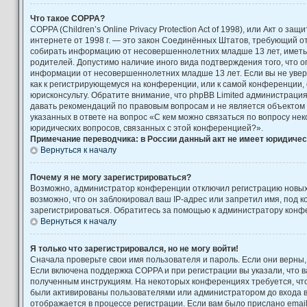
Что такое COPPA?
COPPA (Children’s Online Privacy Protection Act of 1998), или Акт о за
интернете от 1998 г. — это закон Соединённых Штатов, требующий от
собирать информацию от несовершеннолетних младше 13 лет, иметь 
родителей. Допустимо наличие иного вида подтверждения того, что 
информации от несовершеннолетних младше 13 лет. Если вы не увере
как к регистрирующемуся на конференции, или к самой конференции,
юрисконсульту. Обратите внимание, что phpBB Limited администраци
давать рекомендаций по правовым вопросам и не является объектом
указанных в ответе на вопрос «С кем можно связаться по вопросу не
юридических вопросов, связанных с этой конференцией?».
Примечание переводчика: в России данный акт не имеет юридичес
Вернуться к началу
Почему я не могу зарегистрироваться?
Возможно, администратор конференции отключил регистрацию новых
возможно, что он заблокировал ваш IP-адрес или запретил имя, под 
зарегистрироваться. Обратитесь за помощью к администратору конф
Вернуться к началу
Я только что зарегистрировался, но не могу войти!
Сначала проверьте свои имя пользователя и пароль. Если они верны,
Если включена поддержка COPPA и при регистрации вы указали, что в
полученным инструкциям. На некоторых конференциях требуется, чт
были активированы пользователями или администратором до входа 
отображается в процессе регистрации. Если вам было прислано emai