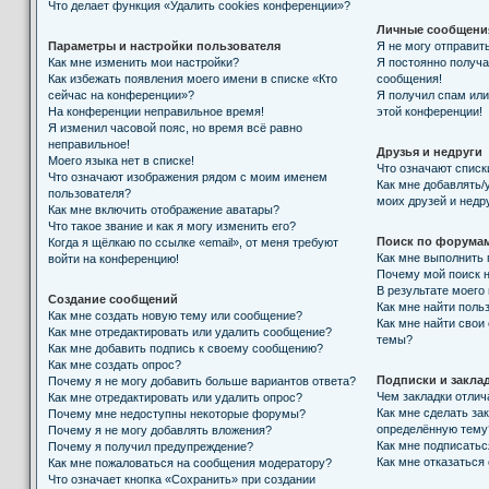
Что делает функция «Удалить cookies конференции»?
Личные сообщени
Параметры и настройки пользователя
Я не могу отправит
Как мне изменить мои настройки?
Я постоянно получ
Как избежать появления моего имени в списке «Кто
сообщения!
сейчас на конференции»?
Я получил спам или 
На конференции неправильное время!
этой конференции!
Я изменил часовой пояс, но время всё равно
неправильное!
Друзья и недруги
Моего языка нет в списке!
Что означают списк
Что означают изображения рядом с моим именем
Как мне добавлять/
пользователя?
моих друзей и недр
Как мне включить отображение аватары?
Что такое звание и как я могу изменить его?
Поиск по форума
Когда я щёлкаю по ссылке «email», от меня требуют
Как мне выполнить
войти на конференцию!
Почему мой поиск н
В результате моего
Создание сообщений
Как мне найти поль
Как мне создать новую тему или сообщение?
Как мне найти свои
Как мне отредактировать или удалить сообщение?
темы?
Как мне добавить подпись к своему сообщению?
Как мне создать опрос?
Подписки и закла
Почему я не могу добавить больше вариантов ответа?
Чем закладки отлич
Как мне отредактировать или удалить опрос?
Как мне сделать за
Почему мне недоступны некоторые форумы?
определённую тему
Почему я не могу добавлять вложения?
Как мне подписать
Почему я получил предупреждение?
Как мне отказаться
Как мне пожаловаться на сообщения модератору?
Что означает кнопка «Сохранить» при создании