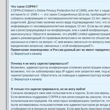
Что такое COPPA?
COPPA (Children’s Online Privacy Protection Act of 1998), или Акт о за
интернете от 1998 г. — это закон Соединённых Штатов, требующий от
собирать информацию от несовершеннолетних младше 13 лет, иметь 
родителей. Допустимо наличие иного вида подтверждения того, что 
информации от несовершеннолетних младше 13 лет. Если вы не увере
как к регистрирующемуся на конференции, или к самой конференции,
юрисконсульту. Обратите внимание, что phpBB Limited администраци
давать рекомендаций по правовым вопросам и не является объектом
указанных в ответе на вопрос «С кем можно связаться по вопросу не
юридических вопросов, связанных с этой конференцией?».
Примечание переводчика: в России данный акт не имеет юридичес
Вернуться к началу
Почему я не могу зарегистрироваться?
Возможно, администратор конференции отключил регистрацию новых
возможно, что он заблокировал ваш IP-адрес или запретил имя, под 
зарегистрироваться. Обратитесь за помощью к администратору конф
Вернуться к началу
Я только что зарегистрировался, но не могу войти!
Сначала проверьте свои имя пользователя и пароль. Если они верны,
Если включена поддержка COPPA и при регистрации вы указали, что в
полученным инструкциям. На некоторых конференциях требуется, чт
были активированы пользователями или администратором до входа 
отображается в процессе регистрации. Если вам было прислано emai