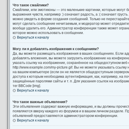
Что такое смайлики?
Смайлики, или эмотиконы — это маленькие картинки, которые могут 
выражения чувств, например :) означает радость, а :( означает груст
можно увидеть в форме создания сообщений. Только не перестарайтес
могут сделать сообщение нечитаемым, и модератор может отредакт
вообще удалить его. Администратор конференции также может ограни
которое можно использовать в сообщении.
Вернуться к началу
Могу ли я добавлять изображения к сообщениям?
Да, вы можете размещать изображения в ваших сообщениях. Если а
добавлять вложения, вы можете загрузить изображение на конференц
указать ссылку на изображение, сохранённое на общедоступном веб-
http://www.example.com/my-picture.gif. Вы не можете указывать ссылк
на вашем компьютере (если он не является общедоступным сервером)
доступа к которым необходима аутентификация, как, например, на по
защищённые паролями сайты и т. п. Для указания ссылок на изображ
тег BBCode [img].
Вернуться к началу
Что такое важные объявления?
Эти объявления содержат важную информацию, и вы должны прочест
появляются вверху каждого из форумов и в вашем личном разделе. П
объявлений предоставляются администратором конференции.
Вернуться к началу