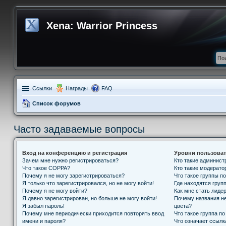
Xena: Warrior Princess
Ссылки
Награды
FAQ
Список форумов
Часто задаваемые вопросы
Вход на конференцию и регистрация
Уровни пользоват
Зачем мне нужно регистрироваться?
Кто такие админис
Что такое COPPA?
Кто такие модерат
Почему я не могу зарегистрироваться?
Что такое группы п
Я только что зарегистрировался, но не могу войти!
Где находятся групп
Почему я не могу войти?
Как мне стать лиде
Я давно зарегистрирован, но больше не могу войти!
Почему названия н
Я забыл пароль!
цвета?
Почему мне периодически приходится повторять ввод
Что такое группа п
имени и пароля?
Что означает ссыл