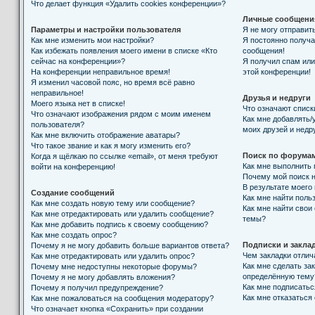
Что делает функция «Удалить cookies конференции»?
Личные сообщени
Параметры и настройки пользователя
Я не могу отправит
Как мне изменить мои настройки?
Я постоянно получ
Как избежать появления моего имени в списке «Кто
сообщения!
сейчас на конференции»?
Я получил спам или 
На конференции неправильное время!
этой конференции!
Я изменил часовой пояс, но время всё равно
неправильное!
Друзья и недруги
Моего языка нет в списке!
Что означают списк
Что означают изображения рядом с моим именем
Как мне добавлять/
пользователя?
моих друзей и недр
Как мне включить отображение аватары?
Что такое звание и как я могу изменить его?
Поиск по форума
Когда я щёлкаю по ссылке «email», от меня требуют
Как мне выполнить
войти на конференцию!
Почему мой поиск н
В результате моего
Создание сообщений
Как мне найти поль
Как мне создать новую тему или сообщение?
Как мне найти свои
Как мне отредактировать или удалить сообщение?
темы?
Как мне добавить подпись к своему сообщению?
Как мне создать опрос?
Подписки и закла
Почему я не могу добавить больше вариантов ответа?
Чем закладки отлич
Как мне отредактировать или удалить опрос?
Как мне сделать за
Почему мне недоступны некоторые форумы?
определённую тему
Почему я не могу добавлять вложения?
Как мне подписать
Почему я получил предупреждение?
Как мне отказаться
Как мне пожаловаться на сообщения модератору?
Что означает кнопка «Сохранить» при создании