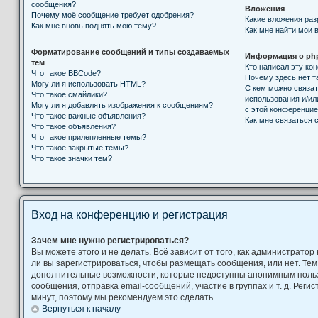
сообщения?
Вложения
Почему моё сообщение требует одобрения?
Какие вложения ра
Как мне вновь поднять мою тему?
Как мне найти мои 
Форматирование сообщений и типы создаваемых
Информация о ph
тем
Кто написал эту к
Что такое BBCode?
Почему здесь нет т
Могу ли я использовать HTML?
С кем можно связат
Что такое смайлики?
использования и/ил
Могу ли я добавлять изображения к сообщениям?
с этой конференци
Что такое важные объявления?
Как мне связаться
Что такое объявления?
Что такое прилепленные темы?
Что такое закрытые темы?
Что такое значки тем?
Вход на конференцию и регистрация
Зачем мне нужно регистрироваться?
Вы можете этого и не делать. Всё зависит от того, как администрат
ли вы зарегистрироваться, чтобы размещать сообщения, или нет. Тем
дополнительные возможности, которые недоступны анонимным поль
сообщения, отправка email-сообщений, участие в группах и т. д. Регис
минут, поэтому мы рекомендуем это сделать.
Вернуться к началу