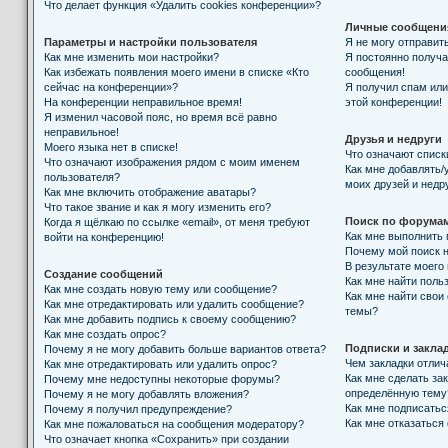
Что делает функция «Удалить cookies конференции»?
Личные сообщени
Параметры и настройки пользователя
Я не могу отправит
Как мне изменить мои настройки?
Я постоянно получ
Как избежать появления моего имени в списке «Кто
сообщения!
сейчас на конференции»?
Я получил спам или 
На конференции неправильное время!
этой конференции!
Я изменил часовой пояс, но время всё равно
неправильное!
Друзья и недруги
Моего языка нет в списке!
Что означают списк
Что означают изображения рядом с моим именем
Как мне добавлять/
пользователя?
моих друзей и недр
Как мне включить отображение аватары?
Что такое звание и как я могу изменить его?
Поиск по форума
Когда я щёлкаю по ссылке «email», от меня требуют
Как мне выполнить
войти на конференцию!
Почему мой поиск н
В результате моего
Создание сообщений
Как мне найти поль
Как мне создать новую тему или сообщение?
Как мне найти свои
Как мне отредактировать или удалить сообщение?
темы?
Как мне добавить подпись к своему сообщению?
Как мне создать опрос?
Подписки и закла
Почему я не могу добавить больше вариантов ответа?
Чем закладки отлич
Как мне отредактировать или удалить опрос?
Как мне сделать за
Почему мне недоступны некоторые форумы?
определённую тему
Почему я не могу добавлять вложения?
Как мне подписать
Почему я получил предупреждение?
Как мне отказаться
Как мне пожаловаться на сообщения модератору?
Что означает кнопка «Сохранить» при создании