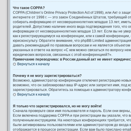
Что такое COPPA?
COPPA (Children’s Online Privacy Protection Act of 1998), или Акт о за
интернете от 1998 г. — это закон Соединённых Штатов, требующий от
собирать информацию от несовершеннолетних младше 13 лет, иметь 
родителей. Допустимо наличие иного вида подтверждения того, что 
информации от несовершеннолетних младше 13 лет. Если вы не увере
как к регистрирующемуся на конференции, или к самой конференции,
юрисконсульту. Обратите внимание, что phpBB Limited администраци
давать рекомендаций по правовым вопросам и не является объектом
указанных в ответе на вопрос «С кем можно связаться по вопросу не
юридических вопросов, связанных с этой конференцией?».
Примечание переводчика: в России данный акт не имеет юридичес
Вернуться к началу
Почему я не могу зарегистрироваться?
Возможно, администратор конференции отключил регистрацию новых
возможно, что он заблокировал ваш IP-адрес или запретил имя, под 
зарегистрироваться. Обратитесь за помощью к администратору конф
Вернуться к началу
Я только что зарегистрировался, но не могу войти!
Сначала проверьте свои имя пользователя и пароль. Если они верны,
Если включена поддержка COPPA и при регистрации вы указали, что в
полученным инструкциям. На некоторых конференциях требуется, чт
были активированы пользователями или администратором до входа 
отображается в процессе регистрации. Если вам было прислано emai