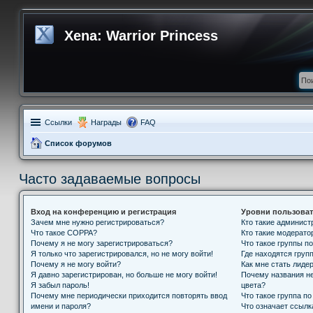
Xena: Warrior Princess
Ссылки
Награды
FAQ
Список форумов
Часто задаваемые вопросы
Вход на конференцию и регистрация
Уровни пользоват
Зачем мне нужно регистрироваться?
Кто такие админис
Что такое COPPA?
Кто такие модерат
Почему я не могу зарегистрироваться?
Что такое группы п
Я только что зарегистрировался, но не могу войти!
Где находятся групп
Почему я не могу войти?
Как мне стать лиде
Я давно зарегистрирован, но больше не могу войти!
Почему названия н
Я забыл пароль!
цвета?
Почему мне периодически приходится повторять ввод
Что такое группа п
имени и пароля?
Что означает ссыл