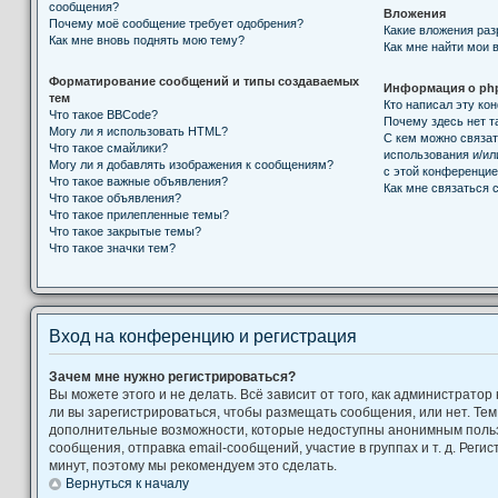
сообщения?
Вложения
Почему моё сообщение требует одобрения?
Какие вложения ра
Как мне вновь поднять мою тему?
Как мне найти мои 
Форматирование сообщений и типы создаваемых
Информация о ph
тем
Кто написал эту к
Что такое BBCode?
Почему здесь нет т
Могу ли я использовать HTML?
С кем можно связат
Что такое смайлики?
использования и/ил
Могу ли я добавлять изображения к сообщениям?
с этой конференци
Что такое важные объявления?
Как мне связаться
Что такое объявления?
Что такое прилепленные темы?
Что такое закрытые темы?
Что такое значки тем?
Вход на конференцию и регистрация
Зачем мне нужно регистрироваться?
Вы можете этого и не делать. Всё зависит от того, как администрат
ли вы зарегистрироваться, чтобы размещать сообщения, или нет. Тем
дополнительные возможности, которые недоступны анонимным поль
сообщения, отправка email-сообщений, участие в группах и т. д. Регис
минут, поэтому мы рекомендуем это сделать.
Вернуться к началу