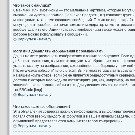
Что такое смайлики?
Смайлики, или эмотиконы — это маленькие картинки, которые могут 
выражения чувств, например :) означает радость, а :( означает груст
можно увидеть в форме создания сообщений. Только не перестарайтес
могут сделать сообщение нечитаемым, и модератор может отредакт
вообще удалить его. Администратор конференции также может ограни
которое можно использовать в сообщении.
Вернуться к началу
Могу ли я добавлять изображения к сообщениям?
Да, вы можете размещать изображения в ваших сообщениях. Если а
добавлять вложения, вы можете загрузить изображение на конференц
указать ссылку на изображение, сохранённое на общедоступном веб-
http://www.example.com/my-picture.gif. Вы не можете указывать ссылк
на вашем компьютере (если он не является общедоступным сервером)
доступа к которым необходима аутентификация, как, например, на по
защищённые паролями сайты и т. п. Для указания ссылок на изображ
тег BBCode [img].
Вернуться к началу
Что такое важные объявления?
Эти объявления содержат важную информацию, и вы должны прочест
появляются вверху каждого из форумов и в вашем личном разделе. П
объявлений предоставляются администратором конференции.
Вернуться к началу