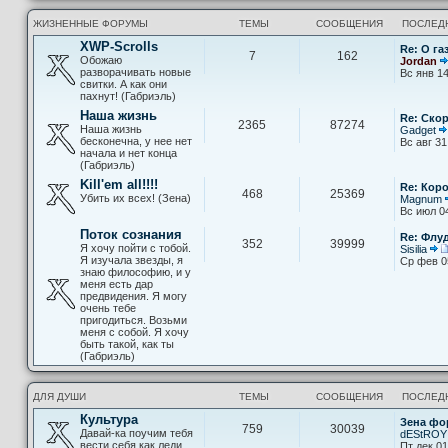
ЖИЗНЕННЫЕ ФОРУМЫ
ТЕМЫ
СООБЩЕНИЯ
ПОСЛЕД
XWP-Scrolls
Re: О га
7
162
Обожаю
Jordan
разворачивать новые
Вс янв 14
свитки. А как они
пахнут! (Габриэль)
Наша жизнь
Re: Скор
2365
87274
Наша жизнь
Gadget
бесконечна, у нее нет
Вс авг 31
начала и нет конца
(Габриэль)
Kill'em all!!!!
Re: Кор
468
25369
Убить их всех! (Зена)
Magnum
Вс июл 0
Поток сознания
Re: Флу
352
39999
Я хочу пойти с тобой.
Sisilia
Я изучала звезды, я
Ср фев 0
знаю философию, и у
меня есть дар
предвидения. Я могу
очень тебе
пригодиться. Возьми
меня с собой. Я хочу
быть такой, как ты
(Габриэль)
ДЛЯ ДУШИ
ТЕМЫ
СООБЩЕНИЯ
ПОСЛЕД
Культура
Зена фо
759
30039
Давай-ка поучим тебя
dEStROY
вести себя как леди
Пт дек 01