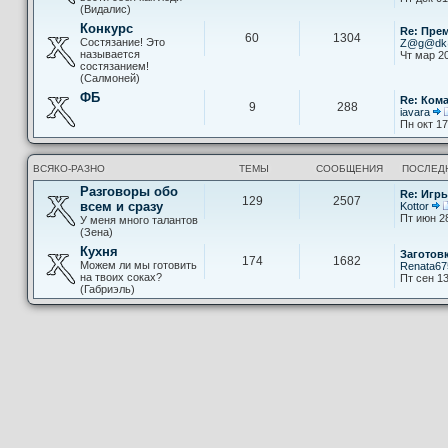
(Видалис)
Конкурс
Re: Пре
60
1304
Состязание! Это
Z@g@d
называется
Чт мар 20
состязанием!
(Салмоней)
ФБ
Re: Ком
9
288
iavara
Пн окт 17
ВСЯКО-РАЗНО
ТЕМЫ
СООБЩЕНИЯ
ПОСЛЕД
Разговоры обо
Re: Игры
129
2507
всем и сразу
Kottor
Пт июн 2
У меня много талантов
(Зена)
Кухня
Заготов
174
1682
Можем ли мы готовить
Renata67
на твоих соках?
Пт сен 13
(Габриэль)