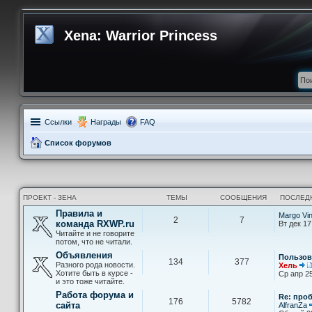
Xena: Warrior Princess
Ссылки
Награды
FAQ
Список форумов
ПРОЕКТ - ЗЕНА
ТЕМЫ
СООБЩЕНИЯ
ПОСЛЕД
Правила и
Margo Vi
2
7
команда RXWP.ru
Вт дек 17
Читайте и не говорите
потом, что не читали.
Объявления
Пользов
134
377
Разного рода новости.
Хель
Хотите быть в курсе -
Ср апр 25
и это тоже читайте.
Работа форума и
Re: про
176
5782
сайта
AlfranZa