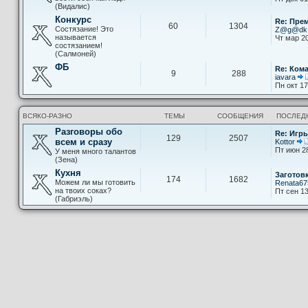
(Видалис)
Конкурс
Re: Пре
60
1304
Состязание! Это
Z@g@d
называется
Чт мар 20
состязанием!
(Салмоней)
ФБ
Re: Ком
9
288
iavara
Пн окт 17
ВСЯКО-РАЗНО
ТЕМЫ
СООБЩЕНИЯ
ПОСЛЕД
Разговоры обо
Re: Игры
129
2507
всем и сразу
Kottor
Пт июн 2
У меня много талантов
(Зена)
Кухня
Заготов
174
1682
Можем ли мы готовить
Renata67
на твоих соках?
Пт сен 13
(Габриэль)