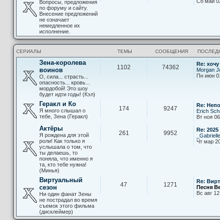
Сб май 0
Вопросы, предложения
по форуму и сайту.
Внесение предложений
не означает
немедленное их
исполнение.
СЕРИАЛЫ
ТЕМЫ
СООБЩЕНИЯ
ПОСЛЕД
Зена-королева
Re: хочу
1102
74362
воинов
Morgan Ju
Пн июн 0
О, сила... страсть...
опасность... кровь...
мордобой! Это шоу
будет идти годы! (Кэл)
Геракл и Ко
Re: Неп
174
9247
Я много слышал о
Erich Sch
тебе, Зена (Геракл)
Вт ноя 06
Актёры
Re: 2025
261
9952
Я рождена для этой
_Gabriell
роли! Как только я
Чт мар 20
услышала о том, что
ты делаешь, то
поняла, что именно я
та, кто тебе нужна!
(Минья)
Виртуальный
Re: Вир
47
1271
сезон
Песня В
Вс авг 12
Ни один фанат Зены
не пострадал во время
съемок этого фильма
(дисклеймер)