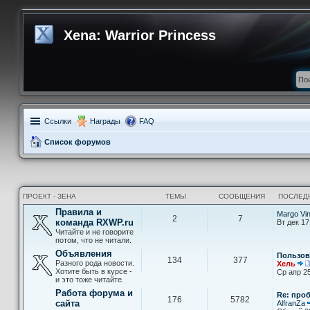
Xena: Warrior Princess
Ссылки
Награды
FAQ
Список форумов
ПРОЕКТ - ЗЕНА
ТЕМЫ
СООБЩЕНИЯ
ПОСЛЕД
Правила и
Margo Vi
2
7
команда RXWP.ru
Вт дек 17
Читайте и не говорите
потом, что не читали.
Объявления
Пользов
134
377
Разного рода новости.
Хель
Хотите быть в курсе -
Ср апр 25
и это тоже читайте.
Работа форума и
Re: про
176
5782
сайта
AlfranZa