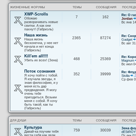
ЖИЗНЕННЫЕ ФОРУМЫ
ТЕМЫ
СООБЩЕНИЯ
ПОСЛЕД
XWP-Scrolls
Re: О га
7
162
Обожаю
Jordan
разворачивать новые
Вс янв 14
свитки. А как они
пахнут! (Габриэль)
Наша жизнь
Re: Скор
2365
87274
Наша жизнь
Gadget
бесконечна, у нее нет
Вс авг 31
начала и нет конца
(Габриэль)
Kill'em all!!!!
Re: Кор
468
25369
Убить их всех! (Зена)
Magnum
Вс июл 0
Поток сознания
Re: Флу
352
39999
Я хочу пойти с тобой.
Sisilia
Я изучала звезды, я
Ср фев 0
знаю философию, и у
меня есть дар
предвидения. Я могу
очень тебе
пригодиться. Возьми
меня с собой. Я хочу
быть такой, как ты
(Габриэль)
ДЛЯ ДУШИ
ТЕМЫ
СООБЩЕНИЯ
ПОСЛЕД
Культура
Зена фо
759
30039
Давай-ка поучим тебя
dEStROY
вести себя как леди
Пт дек 01