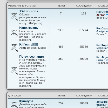
ЖИЗНЕННЫЕ ФОРУМЫ
ТЕМЫ
СООБЩЕНИЯ
ПОСЛЕД
XWP-Scrolls
Re: О га
7
162
Обожаю
Jordan
разворачивать новые
Вс янв 14
свитки. А как они
пахнут! (Габриэль)
Наша жизнь
Re: Скор
2365
87274
Наша жизнь
Gadget
бесконечна, у нее нет
Вс авг 31
начала и нет конца
(Габриэль)
Kill'em all!!!!
Re: Кор
468
25369
Убить их всех! (Зена)
Magnum
Вс июл 0
Поток сознания
Re: Флу
352
39999
Я хочу пойти с тобой.
Sisilia
Я изучала звезды, я
Ср фев 0
знаю философию, и у
меня есть дар
предвидения. Я могу
очень тебе
пригодиться. Возьми
меня с собой. Я хочу
быть такой, как ты
(Габриэль)
ДЛЯ ДУШИ
ТЕМЫ
СООБЩЕНИЯ
ПОСЛЕД
Культура
Зена фо
759
30039
Давай-ка поучим тебя
dEStROY
вести себя как леди
Пт дек 01