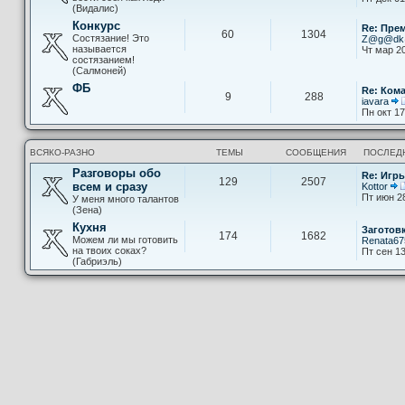
(Видалис)
Конкурс
Re: Пре
60
1304
Состязание! Это
Z@g@d
называется
Чт мар 20
состязанием!
(Салмоней)
ФБ
Re: Ком
9
288
iavara
Пн окт 17
ВСЯКО-РАЗНО
ТЕМЫ
СООБЩЕНИЯ
ПОСЛЕД
Разговоры обо
Re: Игры
129
2507
всем и сразу
Kottor
Пт июн 2
У меня много талантов
(Зена)
Кухня
Заготов
174
1682
Можем ли мы готовить
Renata67
на твоих соках?
Пт сен 13
(Габриэль)