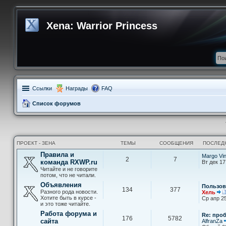
Xena: Warrior Princess
Ссылки
Награды
FAQ
Список форумов
ПРОЕКТ - ЗЕНА
ТЕМЫ
СООБЩЕНИЯ
ПОСЛЕД
Правила и
Margo Vi
2
7
команда RXWP.ru
Вт дек 17
Читайте и не говорите
потом, что не читали.
Объявления
Пользов
134
377
Разного рода новости.
Хель
Хотите быть в курсе -
Ср апр 25
и это тоже читайте.
Работа форума и
Re: про
176
5782
сайта
AlfranZa