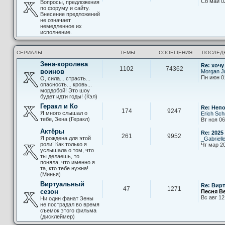
Сб май 0
Вопросы, предложения
по форуму и сайту.
Внесение предложений
не означает
немедленное их
исполнение.
СЕРИАЛЫ
ТЕМЫ
СООБЩЕНИЯ
ПОСЛЕД
Зена-королева
Re: хочу
1102
74362
воинов
Morgan Ju
Пн июн 0
О, сила... страсть...
опасность... кровь...
мордобой! Это шоу
будет идти годы! (Кэл)
Геракл и Ко
Re: Неп
174
9247
Я много слышал о
Erich Sch
тебе, Зена (Геракл)
Вт ноя 06
Актёры
Re: 2025
261
9952
Я рождена для этой
_Gabriell
роли! Как только я
Чт мар 20
услышала о том, что
ты делаешь, то
поняла, что именно я
та, кто тебе нужна!
(Минья)
Виртуальный
Re: Вир
47
1271
сезон
Песня В
Вс авг 12
Ни один фанат Зены
не пострадал во время
съемок этого фильма
(дисклеймер)