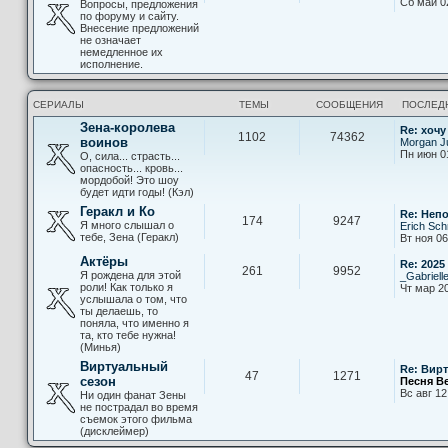
Сб май 0
Вопросы, предложения
по форуму и сайту.
Внесение предложений
не означает
немедленное их
исполнение.
СЕРИАЛЫ
ТЕМЫ
СООБЩЕНИЯ
ПОСЛЕД
Зена-королева
Re: хочу
1102
74362
воинов
Morgan Ju
Пн июн 0
О, сила... страсть...
опасность... кровь...
мордобой! Это шоу
будет идти годы! (Кэл)
Геракл и Ко
Re: Неп
174
9247
Я много слышал о
Erich Sch
тебе, Зена (Геракл)
Вт ноя 06
Актёры
Re: 2025
261
9952
Я рождена для этой
_Gabriell
роли! Как только я
Чт мар 20
услышала о том, что
ты делаешь, то
поняла, что именно я
та, кто тебе нужна!
(Минья)
Виртуальный
Re: Вир
47
1271
сезон
Песня В
Вс авг 12
Ни один фанат Зены
не пострадал во время
съемок этого фильма
(дисклеймер)