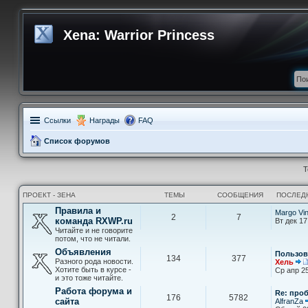
Xena: Warrior Princess
Ссылки
Награды
FAQ
Список форумов
Т
ПРОЕКТ - ЗЕНА
ТЕМЫ
СООБЩЕНИЯ
ПОСЛЕД
Правила и
Margo Vi
2
7
команда RXWP.ru
Вт дек 17
Читайте и не говорите
потом, что не читали.
Объявления
Пользов
134
377
Разного рода новости.
Хель
Хотите быть в курсе -
Ср апр 25
и это тоже читайте.
Работа форума и
Re: про
176
5782
сайта
AlfranZa