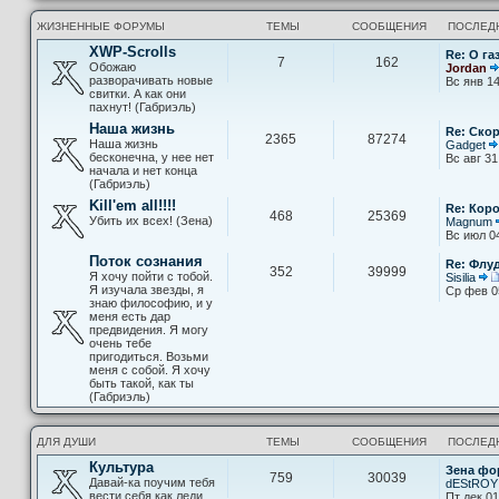
ЖИЗНЕННЫЕ ФОРУМЫ
ТЕМЫ
СООБЩЕНИЯ
ПОСЛЕД
XWP-Scrolls
Re: О га
7
162
Обожаю
Jordan
разворачивать новые
Вс янв 14
свитки. А как они
пахнут! (Габриэль)
Наша жизнь
Re: Скор
2365
87274
Наша жизнь
Gadget
бесконечна, у нее нет
Вс авг 31
начала и нет конца
(Габриэль)
Kill'em all!!!!
Re: Кор
468
25369
Убить их всех! (Зена)
Magnum
Вс июл 0
Поток сознания
Re: Флу
352
39999
Я хочу пойти с тобой.
Sisilia
Я изучала звезды, я
Ср фев 0
знаю философию, и у
меня есть дар
предвидения. Я могу
очень тебе
пригодиться. Возьми
меня с собой. Я хочу
быть такой, как ты
(Габриэль)
ДЛЯ ДУШИ
ТЕМЫ
СООБЩЕНИЯ
ПОСЛЕД
Культура
Зена фо
759
30039
Давай-ка поучим тебя
dEStROY
вести себя как леди
Пт дек 01