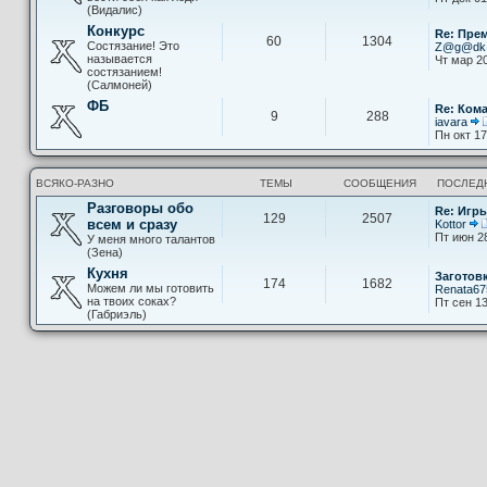
(Видалис)
Конкурс
Re: Пре
60
1304
Состязание! Это
Z@g@d
называется
Чт мар 20
состязанием!
(Салмоней)
ФБ
Re: Ком
9
288
iavara
Пн окт 17
ВСЯКО-РАЗНО
ТЕМЫ
СООБЩЕНИЯ
ПОСЛЕД
Разговоры обо
Re: Игры
129
2507
всем и сразу
Kottor
Пт июн 2
У меня много талантов
(Зена)
Кухня
Заготов
174
1682
Можем ли мы готовить
Renata67
на твоих соках?
Пт сен 13
(Габриэль)