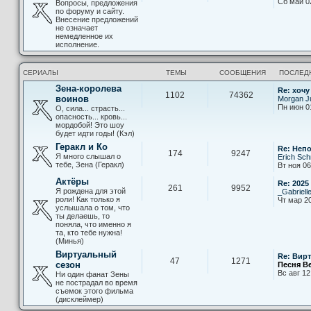
Сб май 0
Вопросы, предложения
по форуму и сайту.
Внесение предложений
не означает
немедленное их
исполнение.
СЕРИАЛЫ
ТЕМЫ
СООБЩЕНИЯ
ПОСЛЕД
Зена-королева
Re: хочу
1102
74362
воинов
Morgan Ju
Пн июн 0
О, сила... страсть...
опасность... кровь...
мордобой! Это шоу
будет идти годы! (Кэл)
Геракл и Ко
Re: Неп
174
9247
Я много слышал о
Erich Sch
тебе, Зена (Геракл)
Вт ноя 06
Актёры
Re: 2025
261
9952
Я рождена для этой
_Gabriell
роли! Как только я
Чт мар 20
услышала о том, что
ты делаешь, то
поняла, что именно я
та, кто тебе нужна!
(Минья)
Виртуальный
Re: Вир
47
1271
сезон
Песня В
Вс авг 12
Ни один фанат Зены
не пострадал во время
съемок этого фильма
(дисклеймер)