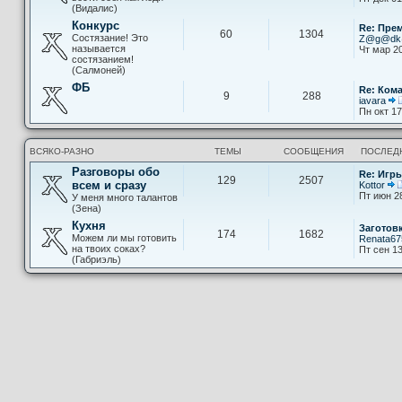
(Видалис)
Конкурс
Re: Пре
60
1304
Состязание! Это
Z@g@d
называется
Чт мар 20
состязанием!
(Салмоней)
ФБ
Re: Ком
9
288
iavara
Пн окт 17
ВСЯКО-РАЗНО
ТЕМЫ
СООБЩЕНИЯ
ПОСЛЕД
Разговоры обо
Re: Игры
129
2507
всем и сразу
Kottor
Пт июн 2
У меня много талантов
(Зена)
Кухня
Заготов
174
1682
Можем ли мы готовить
Renata67
на твоих соках?
Пт сен 13
(Габриэль)