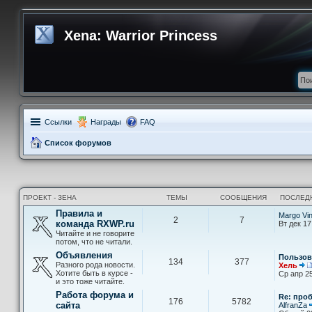
Xena: Warrior Princess
Ссылки
Награды
FAQ
Список форумов
ПРОЕКТ - ЗЕНА
ТЕМЫ
СООБЩЕНИЯ
ПОСЛЕД
Правила и
Margo Vi
2
7
команда RXWP.ru
Вт дек 17
Читайте и не говорите
потом, что не читали.
Объявления
Пользов
134
377
Разного рода новости.
Хель
Хотите быть в курсе -
Ср апр 25
и это тоже читайте.
Работа форума и
Re: про
176
5782
сайта
AlfranZa