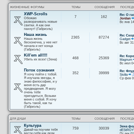
ЖИЗНЕННЫЕ ФОРУМЫ
ТЕМЫ
СООБЩЕНИЯ
ПОСЛЕД
XWP-Scrolls
Re: О га
7
162
Обожаю
Jordan
разворачивать новые
Вс янв 14
свитки. А как они
пахнут! (Габриэль)
Наша жизнь
Re: Скор
2365
87274
Наша жизнь
Gadget
бесконечна, у нее нет
Вс авг 31
начала и нет конца
(Габриэль)
Kill'em all!!!!
Re: Кор
468
25369
Убить их всех! (Зена)
Magnum
Вс июл 0
Поток сознания
Re: Флу
352
39999
Я хочу пойти с тобой.
Sisilia
Я изучала звезды, я
Ср фев 0
знаю философию, и у
меня есть дар
предвидения. Я могу
очень тебе
пригодиться. Возьми
меня с собой. Я хочу
быть такой, как ты
(Габриэль)
ДЛЯ ДУШИ
ТЕМЫ
СООБЩЕНИЯ
ПОСЛЕД
Культура
Зена фо
759
30039
Давай-ка поучим тебя
dEStROY
вести себя как леди
Пт дек 01