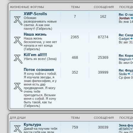
ЖИЗНЕННЫЕ ФОРУМЫ
ТЕМЫ
СООБЩЕНИЯ
ПОСЛЕД
XWP-Scrolls
Re: О га
7
162
Обожаю
Jordan
разворачивать новые
Вс янв 14
свитки. А как они
пахнут! (Габриэль)
Наша жизнь
Re: Скор
2365
87274
Наша жизнь
Gadget
бесконечна, у нее нет
Вс авг 31
начала и нет конца
(Габриэль)
Kill'em all!!!!
Re: Кор
468
25369
Убить их всех! (Зена)
Magnum
Вс июл 0
Поток сознания
Re: Флу
352
39999
Я хочу пойти с тобой.
Sisilia
Я изучала звезды, я
Ср фев 0
знаю философию, и у
меня есть дар
предвидения. Я могу
очень тебе
пригодиться. Возьми
меня с собой. Я хочу
быть такой, как ты
(Габриэль)
ДЛЯ ДУШИ
ТЕМЫ
СООБЩЕНИЯ
ПОСЛЕД
Культура
Зена фо
759
30039
Давай-ка поучим тебя
dEStROY
вести себя как леди
Пт дек 01