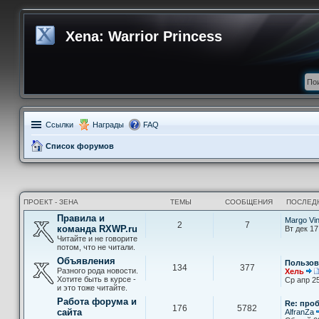
Xena: Warrior Princess
Ссылки
Награды
FAQ
Список форумов
ПРОЕКТ - ЗЕНА
ТЕМЫ
СООБЩЕНИЯ
ПОСЛЕД
Правила и
Margo Vi
2
7
команда RXWP.ru
Вт дек 17
Читайте и не говорите
потом, что не читали.
Объявления
Пользов
134
377
Разного рода новости.
Хель
Хотите быть в курсе -
Ср апр 25
и это тоже читайте.
Работа форума и
Re: про
176
5782
сайта
AlfranZa