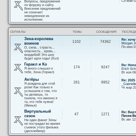
Сб май 0
Вопросы, предложения
по форуму и сайту.
Внесение предложений
не означает
немедленное их
исполнение.
СЕРИАЛЫ
ТЕМЫ
СООБЩЕНИЯ
ПОСЛЕД
Зена-королева
Re: хочу
1102
74362
воинов
Morgan Ju
Пн июн 0
О, сила... страсть...
опасность... кровь...
мордобой! Это шоу
будет идти годы! (Кэл)
Геракл и Ко
Re: Неп
174
9247
Я много слышал о
Erich Sch
тебе, Зена (Геракл)
Вт ноя 06
Актёры
Re: 2025
261
9952
Я рождена для этой
_Gabriell
роли! Как только я
Чт мар 20
услышала о том, что
ты делаешь, то
поняла, что именно я
та, кто тебе нужна!
(Минья)
Виртуальный
Re: Вир
47
1271
сезон
Песня В
Вс авг 12
Ни один фанат Зены
не пострадал во время
съемок этого фильма
(дисклеймер)