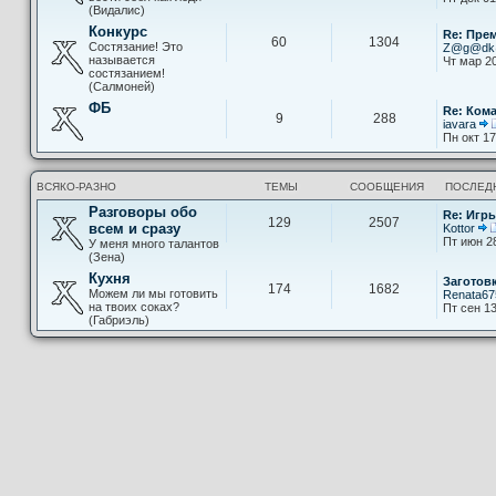
(Видалис)
Конкурс
Re: Пре
60
1304
Состязание! Это
Z@g@d
называется
Чт мар 20
состязанием!
(Салмоней)
ФБ
Re: Ком
9
288
iavara
Пн окт 17
ВСЯКО-РАЗНО
ТЕМЫ
СООБЩЕНИЯ
ПОСЛЕД
Разговоры обо
Re: Игры
129
2507
всем и сразу
Kottor
Пт июн 2
У меня много талантов
(Зена)
Кухня
Заготов
174
1682
Можем ли мы готовить
Renata67
на твоих соках?
Пт сен 13
(Габриэль)