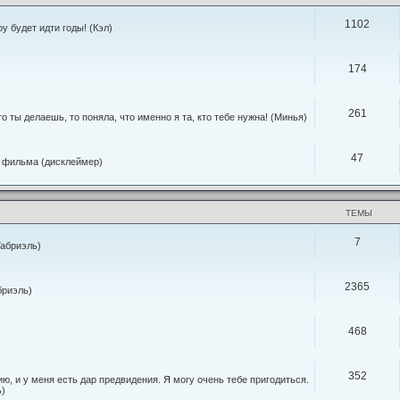
1102
оу будет идти годы! (Кэл)
174
261
о ты делаешь, то поняла, что именно я та, кто тебе нужна! (Минья)
47
о фильма (дисклеймер)
ТЕМЫ
7
Габриэль)
2365
бриэль)
468
352
ю, и у меня есть дар предвидения. Я могу очень тебе пригодиться.
ь)