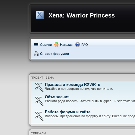
Xena: Warrior Princess
Ссылки
Награды
FAQ
Список форумов
ПРОЕКТ - ЗЕНА
Правила и команда RXWP.ru
Читайте и не говорите потом, что не читали.
Объявления
Разного рода новости. Хотите быть в курсе - и это тоже чи
Работа форума и сайта
Вопросы, предложения по форуму и сайту. Внесение пред
СЕРИАЛЫ