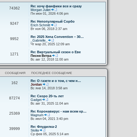
д
о
т
н
с
Re: хочу фанфики все и сразу
и
е
74362
л
Morgan Juliet
к
м
е
П
Пн июн 01, 2026 4:06 pm
п
у
д
е
о
с
н
р
с
Re: Непопулярный Сорбо
о
9247
е
е
л
Erich Schmitt
о
м
й
е
П
Вт ноя 06, 2018 2:37 am
б
у
т
д
е
щ
с
и
н
р
Re: 2025 Xena Convention – 30…
е
9952
о
к
е
е
_Gabrielle_
н
о
п
м
й
П
Чт мар 20, 2025 12:09 am
и
б
о
у
т
е
ю
щ
с
с
и
р
Re: Виртуальный сезон о Еве
е
л
1271
о
к
е
Песня Ветра
н
е
о
п
й
П
Вс авг 12, 2018 11:00 am
и
д
б
о
т
е
ю
н
щ
с
и
р
е
е
л
к
е
м
н
е
п
СООБЩЕНИЯ
ПОСЛЕДНЕЕ СООБЩЕНИЕ
й
у
и
д
о
т
с
ю
н
с
Re: О газете и о том, с чем н…
и
162
о
е
л
Jordan
к
о
м
П
е
Вс янв 14, 2018 3:58 am
п
б
у
е
д
о
щ
с
р
н
с
Re: Скоро 20-ть лет
е
87274
о
е
е
л
Gadget
н
о
й
м
П
е
Вс авг 31, 2025 11:04 am
и
б
т
у
е
д
ю
щ
и
с
р
н
Re: Коронавирус - нам всем кр…
е
25369
к
о
е
е
Magnum
н
п
о
й
м
П
Вс июл 04, 2021 3:40 pm
и
о
б
т
у
е
ю
с
щ
и
с
р
Re: Флудилка-2
л
е
39999
к
о
е
Sisilia
е
н
п
о
й
П
Ср фев 05, 2025 5:14 am
д
и
о
б
т
е