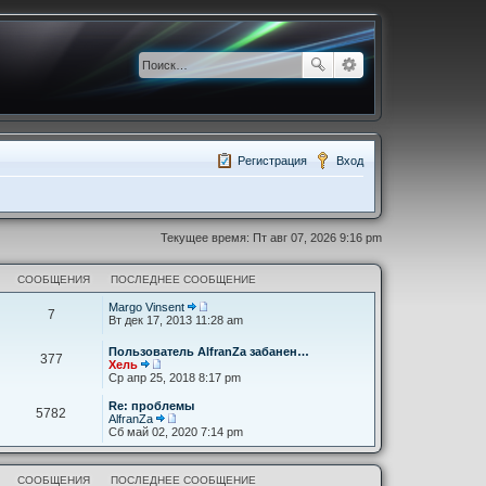
Регистрация
Вход
Текущее время: Пт авг 07, 2026 9:16 pm
СООБЩЕНИЯ
ПОСЛЕДНЕЕ СООБЩЕНИЕ
Margo Vinsent
7
П
Вт дек 17, 2013 11:28 am
е
р
Пользователь AlfranZa забанен…
е
377
Хель
й
П
Ср апр 25, 2018 8:17 pm
т
е
и
р
Re: проблемы
к
5782
е
AlfranZa
п
й
П
Сб май 02, 2020 7:14 pm
о
т
е
с
и
р
л
к
е
е
п
СООБЩЕНИЯ
ПОСЛЕДНЕЕ СООБЩЕНИЕ
й