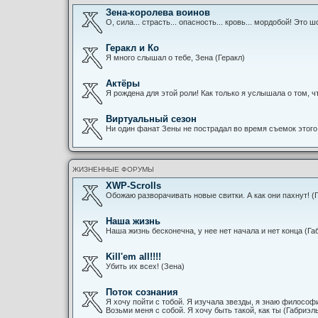
Зена-королева воинов
О, сила... страсть... опасность... кровь... мордобой! Это ш
Геракл и Ко
Я много слышал о тебе, Зена (Геракл)
Актёры
Я рождена для этой роли! Как только я услышала о том, чт
Виртуальный сезон
Ни один фанат Зены не пострадал во время съемок этог
ЖИЗНЕННЫЕ ФОРУМЫ
XWP-Scrolls
Обожаю разворачивать новые свитки. А как они пахнут! (
Наша жизнь
Наша жизнь бесконечна, у нее нет начала и нет конца (Га
Kill'em all!!!!
Убить их всех! (Зена)
Поток сознания
Я хочу пойти с тобой. Я изучала звезды, я знаю философи
Возьми меня с собой. Я хочу быть такой, как ты (Габриэл