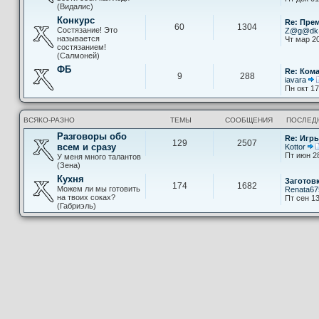
(Видалис)
Конкурс
Re: Пре
60
1304
Состязание! Это
Z@g@d
называется
Чт мар 20
состязанием!
(Салмоней)
ФБ
Re: Ком
9
288
iavara
Пн окт 17
ВСЯКО-РАЗНО
ТЕМЫ
СООБЩЕНИЯ
ПОСЛЕД
Разговоры обо
Re: Игры
129
2507
всем и сразу
Kottor
Пт июн 2
У меня много талантов
(Зена)
Кухня
Заготов
174
1682
Можем ли мы готовить
Renata67
на твоих соках?
Пт сен 13
(Габриэль)