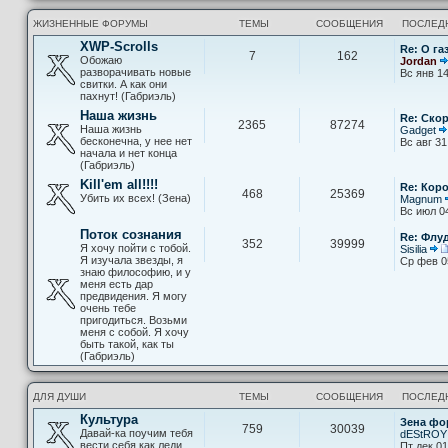
ЖИЗНЕННЫЕ ФОРУМЫ
ТЕМЫ
СООБЩЕНИЯ
ПОСЛЕД
XWP-Scrolls
Re: О га
7
162
Обожаю
Jordan
разворачивать новые
Вс янв 14
свитки. А как они
пахнут! (Габриэль)
Наша жизнь
Re: Скор
2365
87274
Наша жизнь
Gadget
бесконечна, у нее нет
Вс авг 31
начала и нет конца
(Габриэль)
Kill'em all!!!!
Re: Кор
468
25369
Убить их всех! (Зена)
Magnum
Вс июл 0
Поток сознания
Re: Флу
352
39999
Я хочу пойти с тобой.
Sisilia
Я изучала звезды, я
Ср фев 0
знаю философию, и у
меня есть дар
предвидения. Я могу
очень тебе
пригодиться. Возьми
меня с собой. Я хочу
быть такой, как ты
(Габриэль)
ДЛЯ ДУШИ
ТЕМЫ
СООБЩЕНИЯ
ПОСЛЕД
Культура
Зена фо
759
30039
Давай-ка поучим тебя
dEStROY
вести себя как леди
Пт дек 01