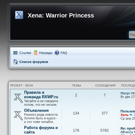
Xena: Warrior Princess
Ссылки
Награды
FAQ
Список форумов
ПРОЕКТ - ЗЕНА
ТЕМЫ
СООБЩЕНИЯ
ПОСЛЕД
Правила и
Margo Vi
2
7
команда RXWP.ru
Вт дек 17
Читайте и не говорите
потом, что не читали.
Объявления
Пользов
134
377
Разного рода новости.
Хель
Хотите быть в курсе -
Ср апр 25
и это тоже читайте.
Работа форума и
Re: про
176
5782
сайта
AlfranZa