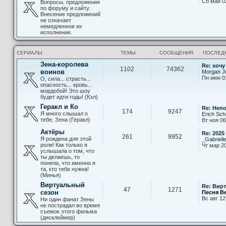
Сб май 0
Вопросы, предложения
по форуму и сайту.
Внесение предложений
не означает
немедленное их
исполнение.
СЕРИАЛЫ
ТЕМЫ
СООБЩЕНИЯ
ПОСЛЕД
Зена-королева
Re: хочу
1102
74362
воинов
Morgan Ju
Пн июн 0
О, сила... страсть...
опасность... кровь...
мордобой! Это шоу
будет идти годы! (Кэл)
Геракл и Ко
Re: Неп
174
9247
Я много слышал о
Erich Sch
тебе, Зена (Геракл)
Вт ноя 06
Актёры
Re: 2025
261
9952
Я рождена для этой
_Gabriell
роли! Как только я
Чт мар 20
услышала о том, что
ты делаешь, то
поняла, что именно я
та, кто тебе нужна!
(Минья)
Виртуальный
Re: Вир
47
1271
сезон
Песня В
Вс авг 12
Ни один фанат Зены
не пострадал во время
съемок этого фильма
(дисклеймер)