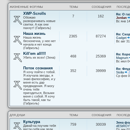
ЖИЗНЕННЫЕ ФОРУМЫ
ТЕМЫ
СООБЩЕНИЯ
ПОСЛЕД
XWP-Scrolls
Re: О га
7
162
Обожаю
Jordan
разворачивать новые
Вс янв 14
свитки. А как они
пахнут! (Габриэль)
Наша жизнь
Re: Скор
2365
87274
Наша жизнь
Gadget
бесконечна, у нее нет
Вс авг 31
начала и нет конца
(Габриэль)
Kill'em all!!!!
Re: Кор
468
25369
Убить их всех! (Зена)
Magnum
Вс июл 0
Поток сознания
Re: Флу
352
39999
Я хочу пойти с тобой.
Sisilia
Я изучала звезды, я
Ср фев 0
знаю философию, и у
меня есть дар
предвидения. Я могу
очень тебе
пригодиться. Возьми
меня с собой. Я хочу
быть такой, как ты
(Габриэль)
ДЛЯ ДУШИ
ТЕМЫ
СООБЩЕНИЯ
ПОСЛЕД
Культура
Зена фо
759
30039
Давай-ка поучим тебя
dEStROY
вести себя как леди
Пт дек 01