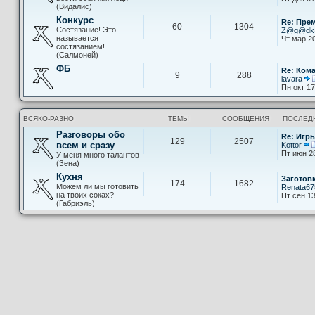
(Видалис)
Конкурс
Re: Пре
60
1304
Состязание! Это
Z@g@d
называется
Чт мар 20
состязанием!
(Салмоней)
ФБ
Re: Ком
9
288
iavara
Пн окт 17
ВСЯКО-РАЗНО
ТЕМЫ
СООБЩЕНИЯ
ПОСЛЕД
Разговоры обо
Re: Игры
129
2507
всем и сразу
Kottor
Пт июн 2
У меня много талантов
(Зена)
Кухня
Заготов
174
1682
Можем ли мы готовить
Renata67
на твоих соках?
Пт сен 13
(Габриэль)