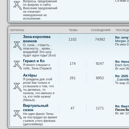
Сб май 0
Вопросы, предложения
по форуму и сайту.
Внесение предложений
не означает
немедленное их
исполнение.
СЕРИАЛЫ
ТЕМЫ
СООБЩЕНИЯ
ПОСЛЕД
Зена-королева
Re: хочу
1102
74362
воинов
Morgan Ju
Пн июн 0
О, сила... страсть...
опасность... кровь...
мордобой! Это шоу
будет идти годы! (Кэл)
Геракл и Ко
Re: Неп
174
9247
Я много слышал о
Erich Sch
тебе, Зена (Геракл)
Вт ноя 06
Актёры
Re: 2025
261
9952
Я рождена для этой
_Gabriell
роли! Как только я
Чт мар 20
услышала о том, что
ты делаешь, то
поняла, что именно я
та, кто тебе нужна!
(Минья)
Виртуальный
Re: Вир
47
1271
сезон
Песня В
Вс авг 12
Ни один фанат Зены
не пострадал во время
съемок этого фильма
(дисклеймер)