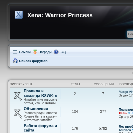
Xena: Warrior Princess
Ссылки
Награды
FAQ
Список форумов
Т
ПРОЕКТ - ЗЕНА
ТЕМЫ
СООБЩЕНИЯ
ПОСЛЕД
Правила и
Margo Vi
2
7
команда RXWP.ru
Вт дек 17
Читайте и не говорите
потом, что не читали.
Объявления
Пользов
134
377
Разного рода новости.
Хель
Хотите быть в курсе -
Ср апр 25
и это тоже читайте.
Работа форума и
Re: про
176
5782
сайта
AlfranZa