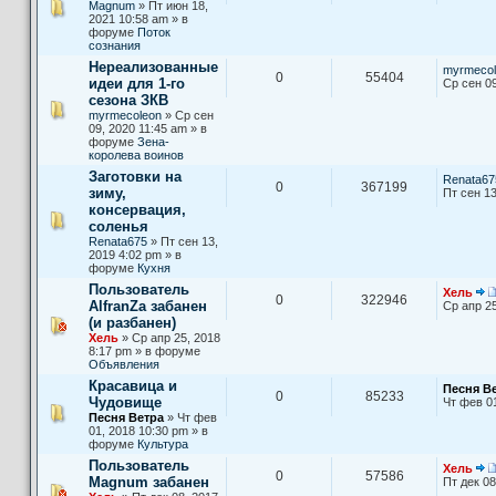
Magnum
» Пт июн 18,
2021 10:58 am » в
форуме
Поток
сознания
Нереализованные
myrmecol
0
55404
идеи для 1-го
Ср сен 09
сезона ЗКВ
myrmecoleon
» Ср сен
09, 2020 11:45 am » в
форуме
Зена-
королева воинов
Заготовки на
Renata67
0
367199
зиму,
Пт сен 13
консервация,
соленья
Renata675
» Пт сен 13,
2019 4:02 pm » в
форуме
Кухня
Пользователь
Хель
0
322946
AlfranZa забанен
Ср апр 25
(и разбанен)
Хель
» Ср апр 25, 2018
8:17 pm » в форуме
Объявления
Красавица и
Песня В
0
85233
Чудовище
Чт фев 0
Песня Ветра
» Чт фев
01, 2018 10:30 pm » в
форуме
Культура
Пользователь
Хель
0
57586
Magnum забанен
Пт дек 08