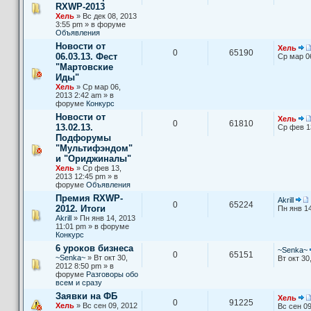
RXWP-2013
Хель
» Вс дек 08, 2013
3:55 pm » в форуме
Объявления
Новости от
Хель
0
65190
06.03.13. Фест
Ср мар 0
"Мартовские
Иды"
Хель
» Ср мар 06,
2013 2:42 am » в
форуме
Конкурс
Новости от
Хель
0
61810
13.02.13.
Ср фев 1
Подфорумы
"Мультифэндом"
и "Ориджиналы"
Хель
» Ср фев 13,
2013 12:45 pm » в
форуме
Объявления
Премия RXWP-
Akrill
0
65224
2012. Итоги
Пн янв 14
Akrill
» Пн янв 14, 2013
11:01 pm » в форуме
Конкурс
6 уроков бизнеса
~Senka~
0
65151
~Senka~
» Вт окт 30,
Вт окт 30
2012 8:50 pm » в
форуме
Разговоры обо
всем и сразу
Заявки на ФБ
Хель
0
91225
Хель
» Вс сен 09, 2012
Вс сен 09