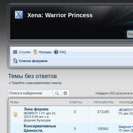
Xena: Warrior Princess
Ссылки
Награды
FAQ
Список форумов
Темы без ответов
Перейти к расширенному поиску
Найдено 202 результат
ТЕМЫ
ОТВЕТЫ
ПРОСМОТРЫ
ПОСЛЕД
Зена форева
dEStROY
0
371185
dEStROY
» Пт дек 01,
Пт дек 01
2023 5:49 am » в
форуме
Культура
Консервативные
Magnum
0
59560
Ценности.
Пт июн 1