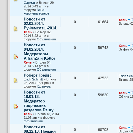
Сармат
» Вт июл 29,
2014 6:43 am » в
форуме
Зена-
королева воинов
Новости от
Хель
0
61684
02.03.2014.
Вс мар 0
РуФемслэш-2014.
Хель
» Вс мар 02,
2014 6:22 am » в
форуме
Объявления
Новости от
Хель
0
59743
04.02.2014.
Вт фев 0
Модераторы
AlfranZa и Kottor
Хель
» Вт фев 04,
2014 5:13 pm » в
форуме
Объявления
Роберт Грейвс
Erich Sch
0
42533
Erich Schmitt
» Вт янв
Вт янв 28
28, 2014 1:21 pm » в
форуме
Культура
Новости от
Хель
0
59820
18.01.13.
Сб янв 18
Модератор
творческих
разделов Dzury
Хель
» Сб янв 18, 2014
11:06 am » в форуме
Объявления
Новости от
Хель
0
60708
08.12.13. Премия
Вс дек 08