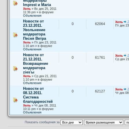
Модераторы
Imprest и Maria
Хель
» Вс дек 25, 2011
11:36 pm » в форуме
Объявления
Новости от
Хель
0
62064
23.12.2011.
Пт дек 23
Увольнение
модератора
Песня Ветра
Хель
» Пт дек 23, 2011
1:16 am » в форуме
Объявления
Новости от
Хель
0
61761
21.12.2011.
Ср дек 21
Возвращение
модератора
zies'ы
Хель
» Ср дек 21, 2011
1:10 pm » в форуме
Объявления
Новости от
Хель
0
62127
08.12.2011.
Чт дек 08
Система
благодарностей
Хель
» Чт дек 08, 2011
10:11 pm » в форуме
Объявления
Показать сообщения за