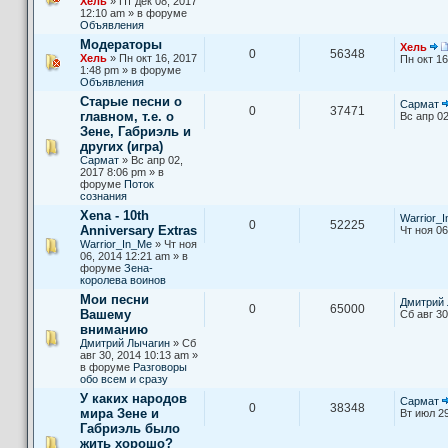
Хель
» Пт дек 08, 2017
12:10 am » в форуме
Объявления
Модераторы
Хель
0
56348
Хель
» Пн окт 16, 2017
Пн окт 16
1:48 pm » в форуме
Объявления
Старые песни о
Сармат
0
37471
главном, т.е. о
Вс апр 02
Зене, Габриэль и
других (игра)
Сармат
» Вс апр 02,
2017 8:06 pm » в
форуме
Поток
сознания
Xena - 10th
Warrior_
0
52225
Anniversary Extras
Чт ноя 06
Warrior_In_Me
» Чт ноя
06, 2014 12:21 am » в
форуме
Зена-
королева воинов
Мои песни
Дмитрий 
0
65000
Вашему
Сб авг 30
вниманию
Дмитрий Лычагин
» Сб
авг 30, 2014 10:13 am »
в форуме
Разговоры
обо всем и сразу
У каких народов
Сармат
0
38348
мира Зене и
Вт июл 29
Габриэль было
жить хорошо?