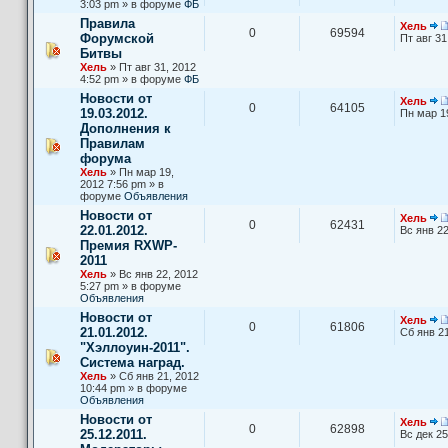
3:03 pm » в форуме
ФБ
Правила
Хель
0
69594
Форумской
Пт авг 31
Битвы
Хель
» Пт авг 31, 2012
4:52 pm » в форуме
ФБ
Новости от
Хель
0
64105
19.03.2012.
Пн мар 1
Дополнения к
Правилам
форума
Хель
» Пн мар 19,
2012 7:56 pm » в
форуме
Объявления
Новости от
Хель
0
62431
22.01.2012.
Вс янв 22
Премия RXWP-
2011
Хель
» Вс янв 22, 2012
5:27 pm » в форуме
Объявления
Новости от
Хель
0
61806
21.01.2012.
Сб янв 21
"Хэллоуин-2011".
Система наград.
Хель
» Сб янв 21, 2012
10:44 pm » в форуме
Объявления
Новости от
Хель
0
62898
25.12.2011.
Вс дек 25