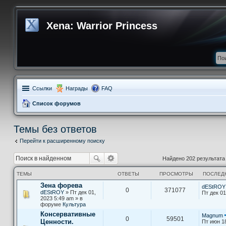
Xena: Warrior Princess
Ссылки
Награды
FAQ
Список форумов
Темы без ответов
Перейти к расширенному поиску
Найдено 202 результат
ТЕМЫ
ОТВЕТЫ
ПРОСМОТРЫ
ПОСЛЕД
Зена форева
dEStROY
0
371077
dEStROY
» Пт дек 01,
Пт дек 01
2023 5:49 am » в
форуме
Культура
Консервативные
Magnum
0
59501
Ценности.
Пт июн 1