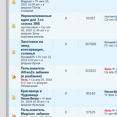
Magnum
» Пт июн 18,
2021 10:58 am » в
форуме
Поток
сознания
Нереализованные
myrmecol
0
55357
идеи для 1-го
Ср сен 09
сезона ЗКВ
myrmecoleon
» Ср сен
09, 2020 11:45 am » в
форуме
Зена-
королева воинов
Заготовки на
Renata67
0
367089
зиму,
Пт сен 13
консервация,
соленья
Renata675
» Пт сен 13,
2019 4:02 pm » в
форуме
Кухня
Пользователь
Хель
0
322822
AlfranZa забанен
Ср апр 25
(и разбанен)
Хель
» Ср апр 25, 2018
8:17 pm » в форуме
Объявления
Красавица и
Песня В
0
85160
Чудовище
Чт фев 0
Песня Ветра
» Чт фев
01, 2018 10:30 pm » в
форуме
Культура
Пользователь
Хель
0
57525
Magnum забанен
Пт дек 08