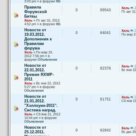
3:03 pm » в форуме
ФБ
Правила
Хель
0
69543
Форумской
Пт авг 31
Битвы
Хель
» Пт авг 31, 2012
4:52 pm » в форуме
ФБ
Новости от
Хель
0
64041
19.03.2012.
Пн мар 1
Дополнения к
Правилам
форума
Хель
» Пн мар 19,
2012 7:56 pm » в
форуме
Объявления
Новости от
Хель
0
62378
22.01.2012.
Вс янв 22
Премия RXWP-
2011
Хель
» Вс янв 22, 2012
5:27 pm » в форуме
Объявления
Новости от
Хель
0
61751
21.01.2012.
Сб янв 21
"Хэллоуин-2011".
Система наград.
Хель
» Сб янв 21, 2012
10:44 pm » в форуме
Объявления
Новости от
Хель
0
62842
25.12.2011.
Вс дек 25