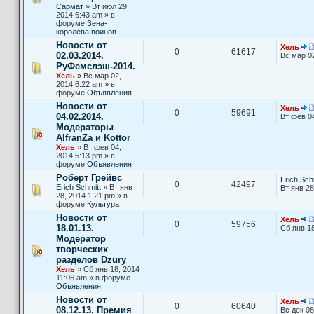
Сармат
» Вт июл 29,
2014 6:43 am » в
форуме
Зена-
королева воинов
Новости от
Хель
0
61617
02.03.2014.
Вс мар 0
РуФемслэш-2014.
Хель
» Вс мар 02,
2014 6:22 am » в
форуме
Объявления
Новости от
Хель
0
59691
04.02.2014.
Вт фев 0
Модераторы
AlfranZa и Kottor
Хель
» Вт фев 04,
2014 5:13 pm » в
форуме
Объявления
Роберт Грейвс
Erich Sch
0
42497
Erich Schmitt
» Вт янв
Вт янв 28
28, 2014 1:21 pm » в
форуме
Культура
Новости от
Хель
0
59756
18.01.13.
Сб янв 18
Модератор
творческих
разделов Dzury
Хель
» Сб янв 18, 2014
11:06 am » в форуме
Объявления
Новости от
Хель
0
60640
08.12.13. Премия
Вс дек 08