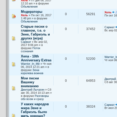
Хель
» Пт дек 08, 2017
12:10 am » в форуме
Объявления
Модераторы
Хель
0
56291
Хель
» Пн окт 16, 2017
Пн окт 16
1:48 pm » в форуме
Объявления
Старые песни о
Сармат
0
37452
главном, т.е. о
Вс апр 02
Зене, Габриэль и
других (игра)
Сармат
» Вс апр 02,
2017 8:06 pm » в
форуме
Поток
сознания
Xena - 10th
Warrior_
0
52200
Anniversary Extras
Чт ноя 06
Warrior_In_Me
» Чт ноя
06, 2014 12:21 am » в
форуме
Зена-
королева воинов
Мои песни
Дмитрий 
0
64953
Вашему
Сб авг 30
вниманию
Дмитрий Лычагин
» Сб
авг 30, 2014 10:13 am »
в форуме
Разговоры
обо всем и сразу
У каких народов
Сармат
0
38324
мира Зене и
Вт июл 29
Габриэль было
жить хорошо?