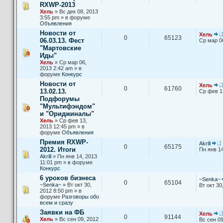
RXWP-2013
Хель
» Вс дек 08, 2013
3:55 pm » в форуме
Объявления
Новости от
Хель
0
65123
06.03.13. Фест
Ср мар 0
"Мартовские
Иды"
Хель
» Ср мар 06,
2013 2:42 am » в
форуме
Конкурс
Новости от
Хель
0
61760
13.02.13.
Ср фев 1
Подфорумы
"Мультифэндом"
и "Ориджиналы"
Хель
» Ср фев 13,
2013 12:45 pm » в
форуме
Объявления
Премия RXWP-
Akrill
0
65175
2012. Итоги
Пн янв 14
Akrill
» Пн янв 14, 2013
11:01 pm » в форуме
Конкурс
6 уроков бизнеса
~Senka~
0
65104
~Senka~
» Вт окт 30,
Вт окт 30
2012 8:50 pm » в
форуме
Разговоры обо
всем и сразу
Заявки на ФБ
Хель
0
91144
Хель
» Вс сен 09, 2012
Вс сен 09