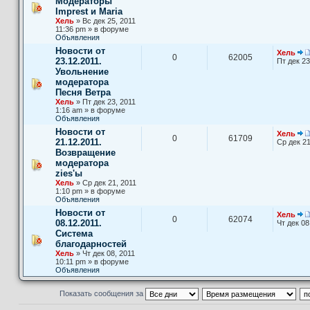
Модераторы
Imprest и Maria
Хель
» Вс дек 25, 2011
11:36 pm » в форуме
Объявления
Новости от
Хель
0
62005
23.12.2011.
Пт дек 23
Увольнение
модератора
Песня Ветра
Хель
» Пт дек 23, 2011
1:16 am » в форуме
Объявления
Новости от
Хель
0
61709
21.12.2011.
Ср дек 21
Возвращение
модератора
zies'ы
Хель
» Ср дек 21, 2011
1:10 pm » в форуме
Объявления
Новости от
Хель
0
62074
08.12.2011.
Чт дек 08
Система
благодарностей
Хель
» Чт дек 08, 2011
10:11 pm » в форуме
Объявления
Показать сообщения за