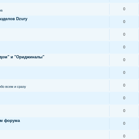
0
ра
азделов Dzury
0
0
0
ндом" и "Ориджиналы"
0
0
0
обо всем и сразу
0
0
ам форума
0
0