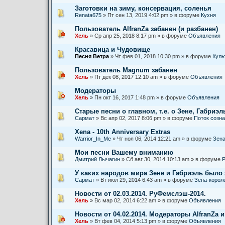
Заготовки на зиму, консервация, соленья
Renata675
» Пт сен 13, 2019 4:02 pm » в форуме
Кухня
Пользователь AlfranZa забанен (и разбанен)
Хель
» Ср апр 25, 2018 8:17 pm » в форуме
Объявления
Красавица и Чудовище
Песня Ветра
» Чт фев 01, 2018 10:30 pm » в форуме
Куль
Пользователь Magnum забанен
Хель
» Пт дек 08, 2017 12:10 am » в форуме
Объявления
Модераторы
Хель
» Пн окт 16, 2017 1:48 pm » в форуме
Объявления
Старые песни о главном, т.е. о Зене, Габриэль
Сармат
» Вс апр 02, 2017 8:06 pm » в форуме
Поток созн
Xena - 10th Anniversary Extras
Warrior_In_Me
» Чт ноя 06, 2014 12:21 am » в форуме
Зена
Мои песни Вашему вниманию
Дмитрий Лычагин
» Сб авг 30, 2014 10:13 am » в форуме
Р
У каких народов мира Зене и Габриэль было
Сармат
» Вт июл 29, 2014 6:43 am » в форуме
Зена-корол
Новости от 02.03.2014. РуФемслэш-2014.
Хель
» Вс мар 02, 2014 6:22 am » в форуме
Объявления
Новости от 04.02.2014. Модераторы AlfranZa и
Хель
» Вт фев 04, 2014 5:13 pm » в форуме
Объявления