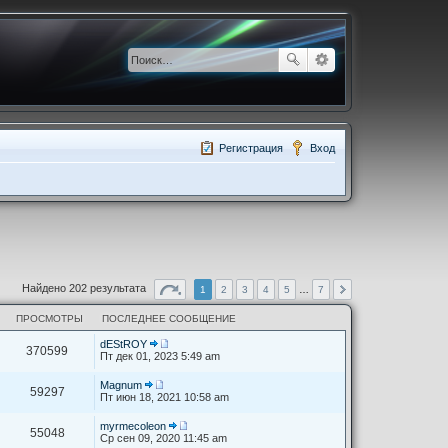
Регистрация
Вход
Найдено 202 результата
1
2
3
4
5
…
7
ПРОСМОТРЫ
ПОСЛЕДНЕЕ СООБЩЕНИЕ
dEStROY
370599
П
Пт дек 01, 2023 5:49 am
е
р
Magnum
е
59297
П
Пт июн 18, 2021 10:58 am
й
е
т
р
myrmecoleon
и
е
55048
П
Ср сен 09, 2020 11:45 am
к
й
е