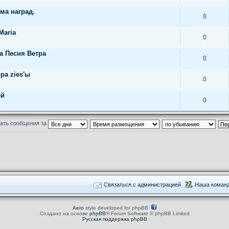
ема наград.
0
Maria
0
а Песня Ветра
0
ра zies'ы
0
ей
0
ать сообщения за
Связаться с администрацией
Наша коман
Aero
style developed for phpBB
Создано на основе
phpBB
® Forum Software © phpBB Limited
Русская поддержка phpBB