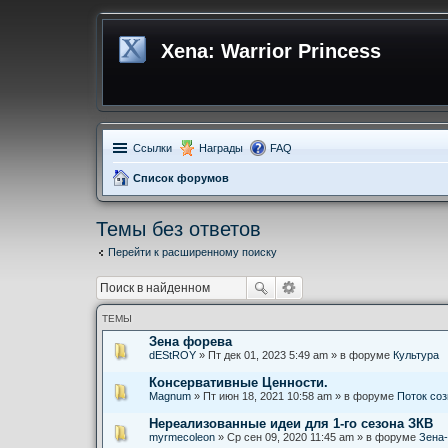
Xena: Warrior Princess
Ссылки
Награды
FAQ
Список форумов
Темы без ответов
Перейти к расширенному поиску
ТЕМЫ
Зена форева
dEStROY
» Пт дек 01, 2023 5:49 am » в форуме
Культура
Консервативные Ценности.
Magnum
» Пт июн 18, 2021 10:58 am » в форуме
Поток со
Нереализованные идеи для 1-го сезона ЗКВ
myrmecoleon
» Ср сен 09, 2020 11:45 am » в форуме
Зена-