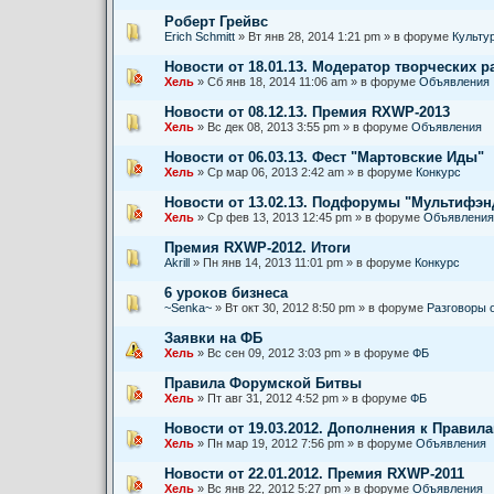
Роберт Грейвс
Erich Schmitt
» Вт янв 28, 2014 1:21 pm » в форуме
Культу
Новости от 18.01.13. Модератор творческих р
Хель
» Сб янв 18, 2014 11:06 am » в форуме
Объявления
Новости от 08.12.13. Премия RXWP-2013
Хель
» Вс дек 08, 2013 3:55 pm » в форуме
Объявления
Новости от 06.03.13. Фест "Мартовские Иды"
Хель
» Ср мар 06, 2013 2:42 am » в форуме
Конкурс
Новости от 13.02.13. Подфорумы "Мультифэ
Хель
» Ср фев 13, 2013 12:45 pm » в форуме
Объявления
Премия RXWP-2012. Итоги
Akrill
» Пн янв 14, 2013 11:01 pm » в форуме
Конкурс
6 уроков бизнеса
~Senka~
» Вт окт 30, 2012 8:50 pm » в форуме
Разговоры 
Заявки на ФБ
Хель
» Вс сен 09, 2012 3:03 pm » в форуме
ФБ
Правила Форумской Битвы
Хель
» Пт авг 31, 2012 4:52 pm » в форуме
ФБ
Новости от 19.03.2012. Дополнения к Правил
Хель
» Пн мар 19, 2012 7:56 pm » в форуме
Объявления
Новости от 22.01.2012. Премия RXWP-2011
Хель
» Вс янв 22, 2012 5:27 pm » в форуме
Объявления