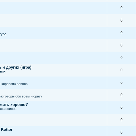
0
0
0
тура
0
0
 и других (игра)
0
ания
0
-королева воинов
0
азговоры обо всем и сразу
 жить хорошо?
0
ева воинов
0
 Kottor
0