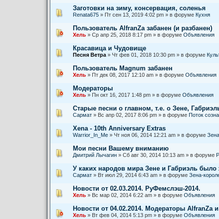
Заготовки на зиму, консервация, соленья
Renata675
» Пт сен 13, 2019 4:02 pm » в форуме
Кухня
Пользователь AlfranZa забанен (и разбанен)
Хель
» Ср апр 25, 2018 8:17 pm » в форуме
Объявления
Красавица и Чудовище
Песня Ветра
» Чт фев 01, 2018 10:30 pm » в форуме
Куль
Пользователь Magnum забанен
Хель
» Пт дек 08, 2017 12:10 am » в форуме
Объявления
Модераторы
Хель
» Пн окт 16, 2017 1:48 pm » в форуме
Объявления
Старые песни о главном, т.е. о Зене, Габриэль
Сармат
» Вс апр 02, 2017 8:06 pm » в форуме
Поток созн
Xena - 10th Anniversary Extras
Warrior_In_Me
» Чт ноя 06, 2014 12:21 am » в форуме
Зена
Мои песни Вашему вниманию
Дмитрий Лычагин
» Сб авг 30, 2014 10:13 am » в форуме
Р
У каких народов мира Зене и Габриэль было
Сармат
» Вт июл 29, 2014 6:43 am » в форуме
Зена-корол
Новости от 02.03.2014. РуФемслэш-2014.
Хель
» Вс мар 02, 2014 6:22 am » в форуме
Объявления
Новости от 04.02.2014. Модераторы AlfranZa и
Хель
» Вт фев 04, 2014 5:13 pm » в форуме
Объявления