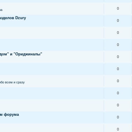
0
ра
азделов Dzury
0
0
0
ндом" и "Ориджиналы"
0
0
0
обо всем и сразу
0
0
ам форума
0
0