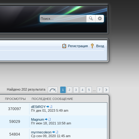
Регистрация
Вход
Найдено 202 результата
1
2
3
4
5
…
7
ПРОСМОТРЫ
ПОСЛЕДНЕЕ СООБЩЕНИЕ
dEStROY
370097
П
Пт дек 01, 2023 5:49 am
е
р
Magnum
е
59029
П
Пт июн 18, 2021 10:58 am
й
е
т
р
myrmecoleon
и
е
54804
П
Ср сен 09, 2020 11:45 am
к
й
е