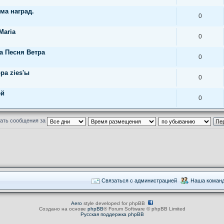
ема наград.
0
Maria
0
а Песня Ветра
0
ра zies'ы
0
ей
0
ать сообщения за
Связаться с администрацией
Наша коман
Aero
style developed for phpBB
Создано на основе
phpBB
® Forum Software © phpBB Limited
Русская поддержка phpBB