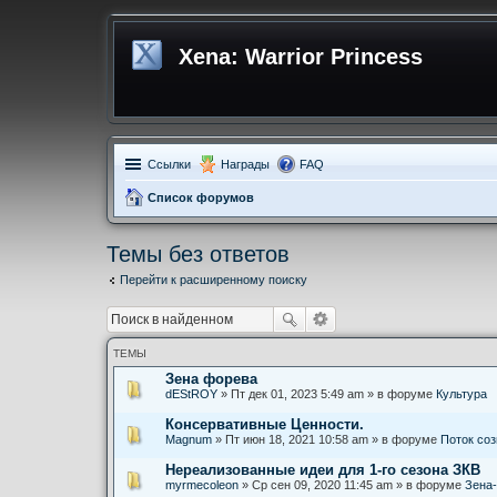
Xena: Warrior Princess
Ссылки
Награды
FAQ
Список форумов
Темы без ответов
Перейти к расширенному поиску
ТЕМЫ
Зена форева
dEStROY
» Пт дек 01, 2023 5:49 am » в форуме
Культура
Консервативные Ценности.
Magnum
» Пт июн 18, 2021 10:58 am » в форуме
Поток со
Нереализованные идеи для 1-го сезона ЗКВ
myrmecoleon
» Ср сен 09, 2020 11:45 am » в форуме
Зена-