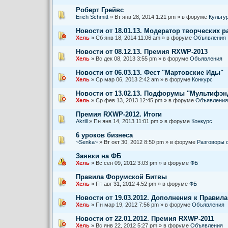
Роберт Грейвс
Erich Schmitt
» Вт янв 28, 2014 1:21 pm » в форуме
Культу
Новости от 18.01.13. Модератор творческих р
Хель
» Сб янв 18, 2014 11:06 am » в форуме
Объявления
Новости от 08.12.13. Премия RXWP-2013
Хель
» Вс дек 08, 2013 3:55 pm » в форуме
Объявления
Новости от 06.03.13. Фест "Мартовские Иды"
Хель
» Ср мар 06, 2013 2:42 am » в форуме
Конкурс
Новости от 13.02.13. Подфорумы "Мультифэ
Хель
» Ср фев 13, 2013 12:45 pm » в форуме
Объявления
Премия RXWP-2012. Итоги
Akrill
» Пн янв 14, 2013 11:01 pm » в форуме
Конкурс
6 уроков бизнеса
~Senka~
» Вт окт 30, 2012 8:50 pm » в форуме
Разговоры 
Заявки на ФБ
Хель
» Вс сен 09, 2012 3:03 pm » в форуме
ФБ
Правила Форумской Битвы
Хель
» Пт авг 31, 2012 4:52 pm » в форуме
ФБ
Новости от 19.03.2012. Дополнения к Правил
Хель
» Пн мар 19, 2012 7:56 pm » в форуме
Объявления
Новости от 22.01.2012. Премия RXWP-2011
Хель
» Вс янв 22, 2012 5:27 pm » в форуме
Объявления