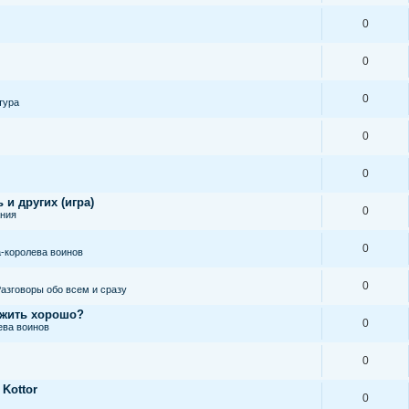
0
0
0
тура
0
0
 и других (игра)
0
ания
0
-королева воинов
0
азговоры обо всем и сразу
 жить хорошо?
0
ева воинов
0
 Kottor
0