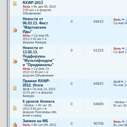
RXWP-2013
Хель
» Вс дек 08, 2013
3:55 pm » в форуме
Объявления
Новости от
Хель
0
64810
06.03.13. Фест
Ср мар 0
"Мартовские
Иды"
Хель
» Ср мар 06,
2013 2:42 am » в
форуме
Конкурс
Новости от
Хель
0
61333
13.02.13.
Ср фев 1
Подфорумы
"Мультифэндом"
и "Ориджиналы"
Хель
» Ср фев 13,
2013 12:45 pm » в
форуме
Объявления
Премия RXWP-
Akrill
0
64825
2012. Итоги
Пн янв 14
Akrill
» Пн янв 14, 2013
11:01 pm » в форуме
Конкурс
6 уроков бизнеса
~Senka~
0
64809
~Senka~
» Вт окт 30,
Вт окт 30
2012 8:50 pm » в
форуме
Разговоры обо
всем и сразу
Заявки на ФБ
Хель
0
90709
Хель
» Вс сен 09, 2012
Вс сен 09