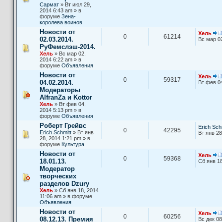
Сармат
» Вт июл 29,
2014 6:43 am » в
форуме
Зена-
королева воинов
Новости от
Хель
0
61214
02.03.2014.
Вс мар 0
РуФемслэш-2014.
Хель
» Вс мар 02,
2014 6:22 am » в
форуме
Объявления
Новости от
Хель
0
59317
04.02.2014.
Вт фев 0
Модераторы
AlfranZa и Kottor
Хель
» Вт фев 04,
2014 5:13 pm » в
форуме
Объявления
Роберт Грейвс
Erich Sch
0
42295
Erich Schmitt
» Вт янв
Вт янв 28
28, 2014 1:21 pm » в
форуме
Культура
Новости от
Хель
0
59368
18.01.13.
Сб янв 18
Модератор
творческих
разделов Dzury
Хель
» Сб янв 18, 2014
11:06 am » в форуме
Объявления
Новости от
Хель
0
60256
08.12.13. Премия
Вс дек 08