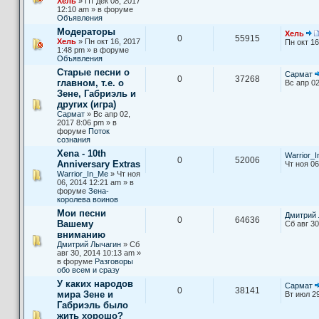
Хель
» Пт дек 08, 2017
12:10 am » в форуме
Объявления
Модераторы
Хель
0
55915
Хель
» Пн окт 16, 2017
Пн окт 16
1:48 pm » в форуме
Объявления
Старые песни о
Сармат
0
37268
главном, т.е. о
Вс апр 02
Зене, Габриэль и
других (игра)
Сармат
» Вс апр 02,
2017 8:06 pm » в
форуме
Поток
сознания
Xena - 10th
Warrior_
0
52006
Anniversary Extras
Чт ноя 06
Warrior_In_Me
» Чт ноя
06, 2014 12:21 am » в
форуме
Зена-
королева воинов
Мои песни
Дмитрий 
0
64636
Вашему
Сб авг 30
вниманию
Дмитрий Лычагин
» Сб
авг 30, 2014 10:13 am »
в форуме
Разговоры
обо всем и сразу
У каких народов
Сармат
0
38141
мира Зене и
Вт июл 29
Габриэль было
жить хорошо?