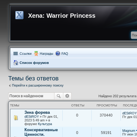
Xena: Warrior Princess
Ссылки
Награды
FAQ
Список форумов
Темы без ответов
Перейти к расширенному поиску
Найдено 202 результат
ТЕМЫ
ОТВЕТЫ
ПРОСМОТРЫ
ПОСЛЕД
Зена форева
dEStROY
0
370440
dEStROY
» Пт дек 01,
Пт дек 01
2023 5:49 am » в
форуме
Культура
Консервативные
Magnum
0
59191
Ценности.
Пт июн 1