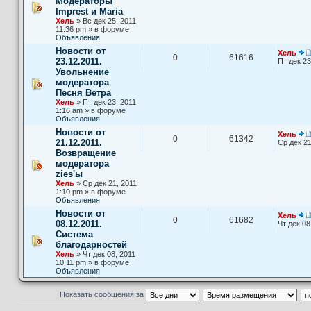
Модераторы
Imprest и Maria
Хель
» Вс дек 25, 2011
11:36 pm » в форуме
Объявления
Новости от
Хель
0
61616
23.12.2011.
Пт дек 23
Увольнение
модератора
Песня Ветра
Хель
» Пт дек 23, 2011
1:16 am » в форуме
Объявления
Новости от
Хель
0
61342
21.12.2011.
Ср дек 21
Возвращение
модератора
zies'ы
Хель
» Ср дек 21, 2011
1:10 pm » в форуме
Объявления
Новости от
Хель
0
61682
08.12.2011.
Чт дек 08
Система
благодарностей
Хель
» Чт дек 08, 2011
10:11 pm » в форуме
Объявления
Показать сообщения за