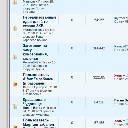
Magnum
» Пт июн 18,
2021 10:58 am » в
форуме
Поток
сознания
Нереализованные
myrmecol
0
54955
идеи для 1-го
Ср сен 09
сезона ЗКВ
myrmecoleon
» Ср сен
09, 2020 11:45 am » в
форуме
Зена-
королева воинов
Заготовки на
Renata67
0
366442
зиму,
Пт сен 13
консервация,
соленья
Renata675
» Пт сен 13,
2019 4:02 pm » в
форуме
Кухня
Пользователь
Хель
0
322185
AlfranZa забанен
Ср апр 25
(и разбанен)
Хель
» Ср апр 25, 2018
8:17 pm » в форуме
Объявления
Красавица и
Песня В
0
84720
Чудовище
Чт фев 0
Песня Ветра
» Чт фев
01, 2018 10:30 pm » в
форуме
Культура
Пользователь
Хель
0
57156
Magnum забанен
Пт дек 08