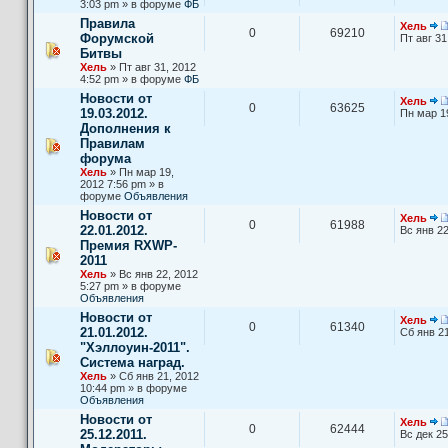
3:03 pm » в форуме
ФБ
Правила
Хель
0
69210
Форумской
Пт авг 31
Битвы
Хель
» Пт авг 31, 2012
4:52 pm » в форуме
ФБ
Новости от
Хель
0
63625
19.03.2012.
Пн мар 1
Дополнения к
Правилам
форума
Хель
» Пн мар 19,
2012 7:56 pm » в
форуме
Объявления
Новости от
Хель
0
61988
22.01.2012.
Вс янв 22
Премия RXWP-
2011
Хель
» Вс янв 22, 2012
5:27 pm » в форуме
Объявления
Новости от
Хель
0
61340
21.01.2012.
Сб янв 21
"Хэллоуин-2011".
Система наград.
Хель
» Сб янв 21, 2012
10:44 pm » в форуме
Объявления
Новости от
Хель
0
62444
25.12.2011.
Вс дек 25