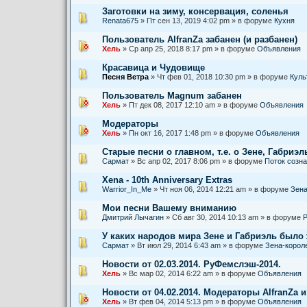
Заготовки на зиму, консервация, соленья
Renata675
» Пт сен 13, 2019 4:02 pm » в форуме
Кухня
Пользователь AlfranZa забанен (и разбанен)
Хель
» Ср апр 25, 2018 8:17 pm » в форуме
Объявления
Красавица и Чудовище
Песня Ветра
» Чт фев 01, 2018 10:30 pm » в форуме
Куль
Пользователь Magnum забанен
Хель
» Пт дек 08, 2017 12:10 am » в форуме
Объявления
Модераторы
Хель
» Пн окт 16, 2017 1:48 pm » в форуме
Объявления
Старые песни о главном, т.е. о Зене, Габриэль
Сармат
» Вс апр 02, 2017 8:06 pm » в форуме
Поток созн
Xena - 10th Anniversary Extras
Warrior_In_Me
» Чт ноя 06, 2014 12:21 am » в форуме
Зена
Мои песни Вашему вниманию
Дмитрий Лычагин
» Сб авг 30, 2014 10:13 am » в форуме
Р
У каких народов мира Зене и Габриэль было
Сармат
» Вт июл 29, 2014 6:43 am » в форуме
Зена-корол
Новости от 02.03.2014. РуФемслэш-2014.
Хель
» Вс мар 02, 2014 6:22 am » в форуме
Объявления
Новости от 04.02.2014. Модераторы AlfranZa и
Хель
» Вт фев 04, 2014 5:13 pm » в форуме
Объявления