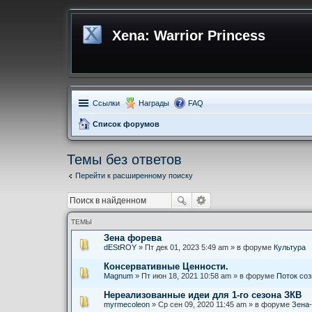
Xena: Warrior Princess
Ссылки
Награды
FAQ
Список форумов
Темы без ответов
Перейти к расширенному поиску
ТЕМЫ
Зена форева
dEStROY
» Пт дек 01, 2023 5:49 am » в форуме
Культура
Консервативные Ценности.
Magnum
» Пт июн 18, 2021 10:58 am » в форуме
Поток со
Нереализованные идеи для 1-го сезона ЗКВ
myrmecoleon
» Ср сен 09, 2020 11:45 am » в форуме
Зена-