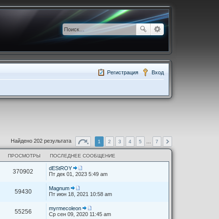
Регистрация
Вход
Найдено 202 результата
1
2
3
4
5
…
7
ПРОСМОТРЫ
ПОСЛЕДНЕЕ СООБЩЕНИЕ
dEStROY
370902
П
Пт дек 01, 2023 5:49 am
е
р
Magnum
е
59430
П
Пт июн 18, 2021 10:58 am
й
е
т
р
myrmecoleon
и
е
55256
П
Ср сен 09, 2020 11:45 am
к
й
е