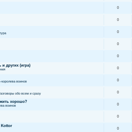
0
0
0
тура
0
0
 и других (игра)
0
ания
0
-королева воинов
0
азговоры обо всем и сразу
 жить хорошо?
0
ева воинов
0
 Kottor
0