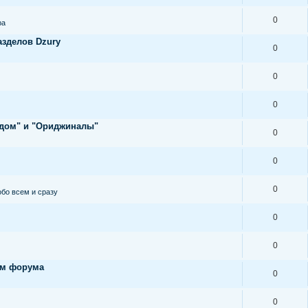
0
ра
азделов Dzury
0
0
0
ндом" и "Ориджиналы"
0
0
0
обо всем и сразу
0
0
ам форума
0
0