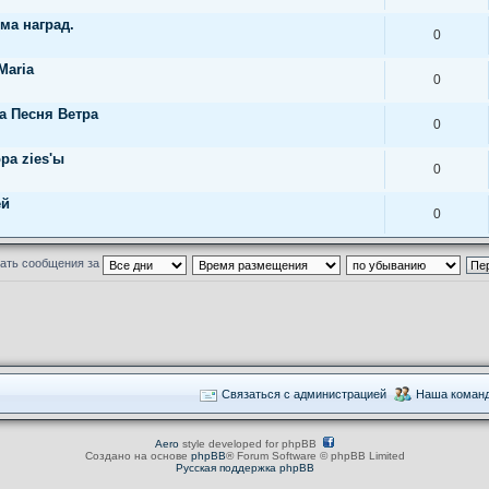
ема наград.
0
Maria
0
а Песня Ветра
0
ра zies'ы
0
ей
0
ать сообщения за
Связаться с администрацией
Наша коман
Aero
style developed for phpBB
Создано на основе
phpBB
® Forum Software © phpBB Limited
Русская поддержка phpBB