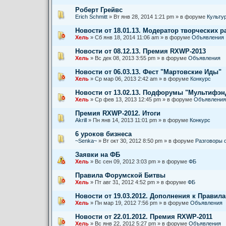
Роберт Грейвс
Erich Schmitt
» Вт янв 28, 2014 1:21 pm » в форуме
Культу
Новости от 18.01.13. Модератор творческих р
Хель
» Сб янв 18, 2014 11:06 am » в форуме
Объявления
Новости от 08.12.13. Премия RXWP-2013
Хель
» Вс дек 08, 2013 3:55 pm » в форуме
Объявления
Новости от 06.03.13. Фест "Мартовские Иды"
Хель
» Ср мар 06, 2013 2:42 am » в форуме
Конкурс
Новости от 13.02.13. Подфорумы "Мультифэ
Хель
» Ср фев 13, 2013 12:45 pm » в форуме
Объявления
Премия RXWP-2012. Итоги
Akrill
» Пн янв 14, 2013 11:01 pm » в форуме
Конкурс
6 уроков бизнеса
~Senka~
» Вт окт 30, 2012 8:50 pm » в форуме
Разговоры 
Заявки на ФБ
Хель
» Вс сен 09, 2012 3:03 pm » в форуме
ФБ
Правила Форумской Битвы
Хель
» Пт авг 31, 2012 4:52 pm » в форуме
ФБ
Новости от 19.03.2012. Дополнения к Правил
Хель
» Пн мар 19, 2012 7:56 pm » в форуме
Объявления
Новости от 22.01.2012. Премия RXWP-2011
Хель
» Вс янв 22, 2012 5:27 pm » в форуме
Объявления