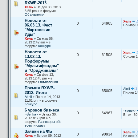
RXWP-2013
Хель
» Вс дек 08, 2013
3:55 pm » в форуме
Объявления
Новости от
Хель
0
64965
06.03.13. Фест
Ср мар 0
"Мартовские
Иды"
Хель
» Ср мар 06,
2013 2:42 am » в
форуме
Конкурс
Новости от
Хель
0
61508
13.02.13.
Ср фев 1
Подфорумы
"Мультифэндом"
и "Ориджиналы"
Хель
» Ср фев 13,
2013 12:45 pm » в
форуме
Объявления
Премия RXWP-
Akrill
0
65005
2012. Итоги
Пн янв 14
Akrill
» Пн янв 14, 2013
11:01 pm » в форуме
Конкурс
6 уроков бизнеса
~Senka~
0
64967
~Senka~
» Вт окт 30,
Вт окт 30
2012 8:50 pm » в
форуме
Разговоры обо
всем и сразу
Заявки на ФБ
Хель
0
90934
Хель
» Вс сен 09, 2012
Вс сен 09