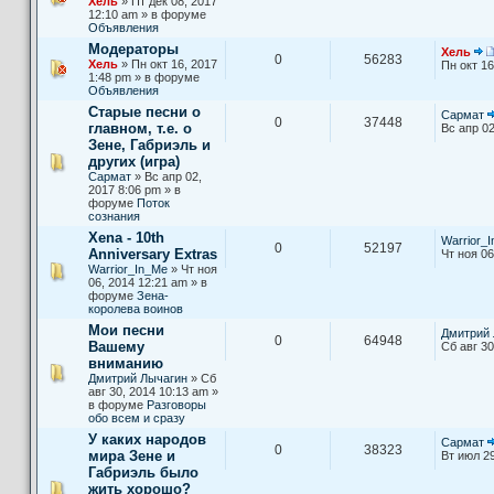
Хель
» Пт дек 08, 2017
12:10 am » в форуме
Объявления
Модераторы
Хель
0
56283
Хель
» Пн окт 16, 2017
Пн окт 16
1:48 pm » в форуме
Объявления
Старые песни о
Сармат
0
37448
главном, т.е. о
Вс апр 02
Зене, Габриэль и
других (игра)
Сармат
» Вс апр 02,
2017 8:06 pm » в
форуме
Поток
сознания
Xena - 10th
Warrior_
0
52197
Anniversary Extras
Чт ноя 06
Warrior_In_Me
» Чт ноя
06, 2014 12:21 am » в
форуме
Зена-
королева воинов
Мои песни
Дмитрий 
0
64948
Вашему
Сб авг 30
вниманию
Дмитрий Лычагин
» Сб
авг 30, 2014 10:13 am »
в форуме
Разговоры
обо всем и сразу
У каких народов
Сармат
0
38323
мира Зене и
Вт июл 29
Габриэль было
жить хорошо?