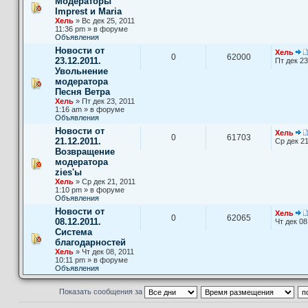
Модераторы
Imprest и Maria
Хель
» Вс дек 25, 2011
11:36 pm » в форуме
Объявления
Новости от
Хель
0
62000
23.12.2011.
Пт дек 23
Увольнение
модератора
Песня Ветра
Хель
» Пт дек 23, 2011
1:16 am » в форуме
Объявления
Новости от
Хель
0
61703
21.12.2011.
Ср дек 21
Возвращение
модератора
zies'ы
Хель
» Ср дек 21, 2011
1:10 pm » в форуме
Объявления
Новости от
Хель
0
62065
08.12.2011.
Чт дек 08
Система
благодарностей
Хель
» Чт дек 08, 2011
10:11 pm » в форуме
Объявления
Показать сообщения за