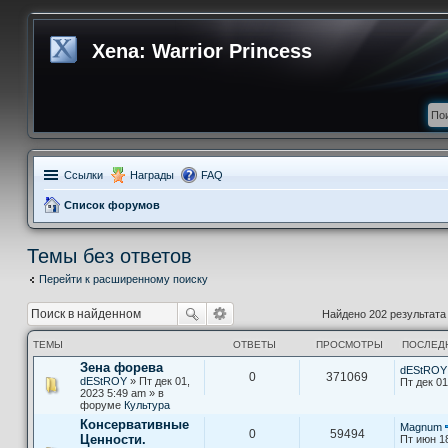
Xena: Warrior Princess
Ссылки
Награды
FAQ
Список форумов
Темы без ответов
Перейти к расширенному поиску
Найдено 202 результат
ТЕМЫ
ОТВЕТЫ
ПРОСМОТРЫ
ПОСЛЕД
Зена форева
dEStROY
0
371069
dEStROY
» Пт дек 01,
Пт дек 01
2023 5:49 am » в
форуме
Культура
Консервативные
Magnum
0
59494
Ценности.
Пт июн 1