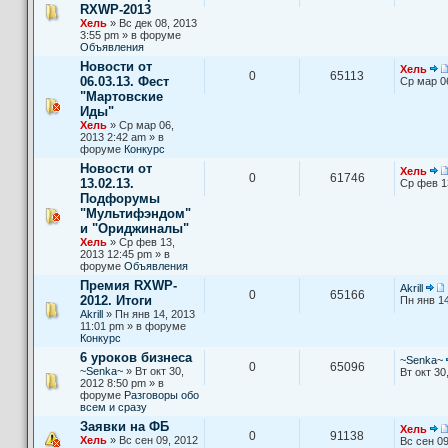
RXWP-2013
Хель
» Вс дек 08, 2013
3:55 pm » в форуме
Объявления
Новости от
Хель
0
65113
06.03.13. Фест
Ср мар 0
"Мартовские
Иды"
Хель
» Ср мар 06,
2013 2:42 am » в
форуме
Конкурс
Новости от
Хель
0
61746
13.02.13.
Ср фев 1
Подфорумы
"Мультифэндом"
и "Ориджиналы"
Хель
» Ср фев 13,
2013 12:45 pm » в
форуме
Объявления
Премия RXWP-
Akrill
0
65166
2012. Итоги
Пн янв 14
Akrill
» Пн янв 14, 2013
11:01 pm » в форуме
Конкурс
6 уроков бизнеса
~Senka~
0
65096
~Senka~
» Вт окт 30,
Вт окт 30
2012 8:50 pm » в
форуме
Разговоры обо
всем и сразу
Заявки на ФБ
Хель
0
91138
Хель
» Вс сен 09, 2012
Вс сен 09