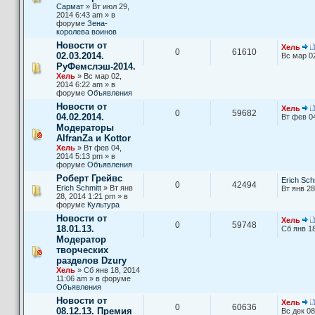
Сармат
» Вт июл 29,
2014 6:43 am » в
форуме
Зена-
королева воинов
Новости от
Хель
0
61610
02.03.2014.
Вс мар 0
РуФемслэш-2014.
Хель
» Вс мар 02,
2014 6:22 am » в
форуме
Объявления
Новости от
Хель
0
59682
04.02.2014.
Вт фев 0
Модераторы
AlfranZa и Kottor
Хель
» Вт фев 04,
2014 5:13 pm » в
форуме
Объявления
Роберт Грейвс
Erich Sch
0
42494
Erich Schmitt
» Вт янв
Вт янв 28
28, 2014 1:21 pm » в
форуме
Культура
Новости от
Хель
0
59748
18.01.13.
Сб янв 18
Модератор
творческих
разделов Dzury
Хель
» Сб янв 18, 2014
11:06 am » в форуме
Объявления
Новости от
Хель
0
60636
08.12.13. Премия
Вс дек 08