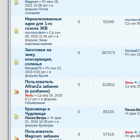
Magnum
» Пт июн 18,
2021 10:58 am » в
форуме
Поток
сознания
Нереализованные
myrmecol
0
55349
идеи для 1-го
Ср сен 09
сезона ЗКВ
myrmecoleon
» Ср сен
09, 2020 11:45 am » в
форуме
Зена-
королева воинов
Заготовки на
Renata67
0
367073
зиму,
Пт сен 13
консервация,
соленья
Renata675
» Пт сен 13,
2019 4:02 pm » в
форуме
Кухня
Пользователь
Хель
0
322811
AlfranZa забанен
Ср апр 25
(и разбанен)
Хель
» Ср апр 25, 2018
8:17 pm » в форуме
Объявления
Красавица и
Песня В
0
85154
Чудовище
Чт фев 0
Песня Ветра
» Чт фев
01, 2018 10:30 pm » в
форуме
Культура
Пользователь
Хель
0
57519
Magnum забанен
Пт дек 08