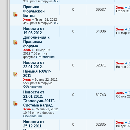
3:03 pm » в форуме
ФБ
Правила
Хель
0
69537
Форумской
Пт авг 31
Битвы
Хель
» Пт авг 31, 2012
4:52 pm » в форуме
ФБ
Новости от
Хель
0
64036
19.03.2012.
Пн мар 1
Дополнения к
Правилам
форума
Хель
» Пн мар 19,
2012 7:56 pm » в
форуме
Объявления
Новости от
Хель
0
62371
22.01.2012.
Вс янв 22
Премия RXWP-
2011
Хель
» Вс янв 22, 2012
5:27 pm » в форуме
Объявления
Новости от
Хель
0
61743
21.01.2012.
Сб янв 21
"Хэллоуин-2011".
Система наград.
Хель
» Сб янв 21, 2012
10:44 pm » в форуме
Объявления
Новости от
Хель
0
62835
25.12.2011.
Вс дек 25