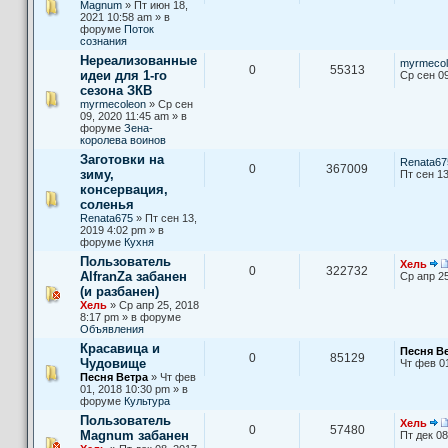
Magnum
» Пт июн 18,
2021 10:58 am » в
форуме
Поток
сознания
Нереализованные
myrmecol
0
55313
идеи для 1-го
Ср сен 09
сезона ЗКВ
myrmecoleon
» Ср сен
09, 2020 11:45 am » в
форуме
Зена-
королева воинов
Заготовки на
Renata67
0
367009
зиму,
Пт сен 13
консервация,
соленья
Renata675
» Пт сен 13,
2019 4:02 pm » в
форуме
Кухня
Пользователь
Хель
0
322732
AlfranZa забанен
Ср апр 25
(и разбанен)
Хель
» Ср апр 25, 2018
8:17 pm » в форуме
Объявления
Красавица и
Песня В
0
85129
Чудовище
Чт фев 0
Песня Ветра
» Чт фев
01, 2018 10:30 pm » в
форуме
Культура
Пользователь
Хель
0
57480
Magnum забанен
Пт дек 08