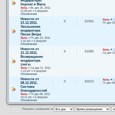
Модераторы
Imprest и Maria
Хель
» Вс дек 25, 2011
11:36 pm » в форуме
Объявления
Новости от
Хель
0
61954
23.12.2011.
Пт дек 23
Увольнение
модератора
Песня Ветра
Хель
» Пт дек 23, 2011
1:16 am » в форуме
Объявления
Новости от
Хель
0
61680
21.12.2011.
Ср дек 21
Возвращение
модератора
zies'ы
Хель
» Ср дек 21, 2011
1:10 pm » в форуме
Объявления
Новости от
Хель
0
62023
08.12.2011.
Чт дек 08
Система
благодарностей
Хель
» Чт дек 08, 2011
10:11 pm » в форуме
Объявления
Показать сообщения за