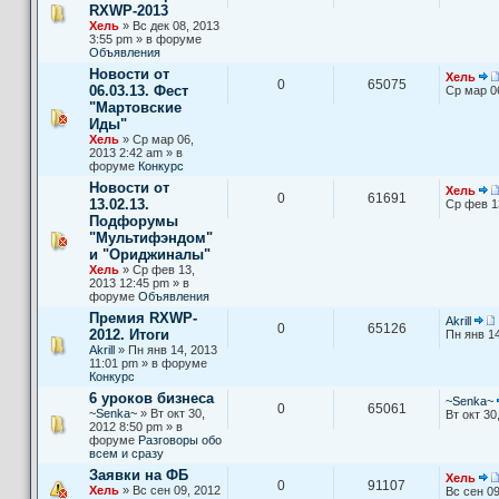
RXWP-2013
Хель
» Вс дек 08, 2013
3:55 pm » в форуме
Объявления
Новости от
Хель
0
65075
06.03.13. Фест
Ср мар 0
"Мартовские
Иды"
Хель
» Ср мар 06,
2013 2:42 am » в
форуме
Конкурс
Новости от
Хель
0
61691
13.02.13.
Ср фев 1
Подфорумы
"Мультифэндом"
и "Ориджиналы"
Хель
» Ср фев 13,
2013 12:45 pm » в
форуме
Объявления
Премия RXWP-
Akrill
0
65126
2012. Итоги
Пн янв 14
Akrill
» Пн янв 14, 2013
11:01 pm » в форуме
Конкурс
6 уроков бизнеса
~Senka~
0
65061
~Senka~
» Вт окт 30,
Вт окт 30
2012 8:50 pm » в
форуме
Разговоры обо
всем и сразу
Заявки на ФБ
Хель
0
91107
Хель
» Вс сен 09, 2012
Вс сен 09