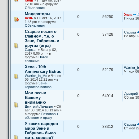
Хель
» Пт дек 08, 2017
12:10 am » в форуме
Объявления
Модераторы
Хель
0
56250
Хель
» Пн окт 16, 2017
Пн окт 16
1:48 pm » в форуме
Объявления
Старые песни о
Сармат
0
37428
главном, т.е. о
Вс апр 02
Зене, Габриэль и
других (игра)
Сармат
» Вс апр 02,
2017 8:06 pm » в
форуме
Поток
сознания
Xena - 10th
Warrior_
0
52179
Anniversary Extras
Чт ноя 06
Warrior_In_Me
» Чт ноя
06, 2014 12:21 am » в
форуме
Зена-
королева воинов
Мои песни
Дмитрий 
0
64914
Вашему
Сб авг 30
вниманию
Дмитрий Лычагин
» Сб
авг 30, 2014 10:13 am »
в форуме
Разговоры
обо всем и сразу
У каких народов
Сармат
0
38312
мира Зене и
Вт июл 29
Габриэль было
жить хорошо?