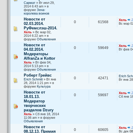
Сармат
» Вт июл 29,
2014 6:43 am » в
форуме
Зена-
королева воинов
Новости от
Хель
0
61568
02.03.2014.
Вс мар 0
РуФемслэш-2014.
Хель
» Вс мар 02,
2014 6:22 am » в
форуме
Объявления
Новости от
Хель
0
59649
04.02.2014.
Вт фев 0
Модераторы
AlfranZa и Kottor
Хель
» Вт фев 04,
2014 5:13 pm » в
форуме
Объявления
Роберт Грейвс
Erich Sch
0
42471
Erich Schmitt
» Вт янв
Вт янв 28
28, 2014 1:21 pm » в
форуме
Культура
Новости от
Хель
0
59697
18.01.13.
Сб янв 18
Модератор
творческих
разделов Dzury
Хель
» Сб янв 18, 2014
11:06 am » в форуме
Объявления
Новости от
Хель
0
60605
08.12.13. Премия
Вс дек 08