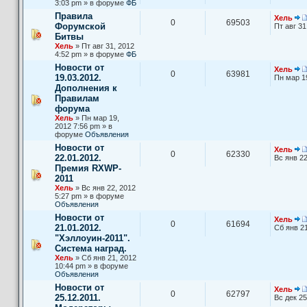
3:03 pm » в форуме
ФБ
Правила
Хель
0
69503
Форумской
Пт авг 31
Битвы
Хель
» Пт авг 31, 2012
4:52 pm » в форуме
ФБ
Новости от
Хель
0
63981
19.03.2012.
Пн мар 1
Дополнения к
Правилам
форума
Хель
» Пн мар 19,
2012 7:56 pm » в
форуме
Объявления
Новости от
Хель
0
62330
22.01.2012.
Вс янв 22
Премия RXWP-
2011
Хель
» Вс янв 22, 2012
5:27 pm » в форуме
Объявления
Новости от
Хель
0
61694
21.01.2012.
Сб янв 21
"Хэллоуин-2011".
Система наград.
Хель
» Сб янв 21, 2012
10:44 pm » в форуме
Объявления
Новости от
Хель
0
62797
25.12.2011.
Вс дек 25