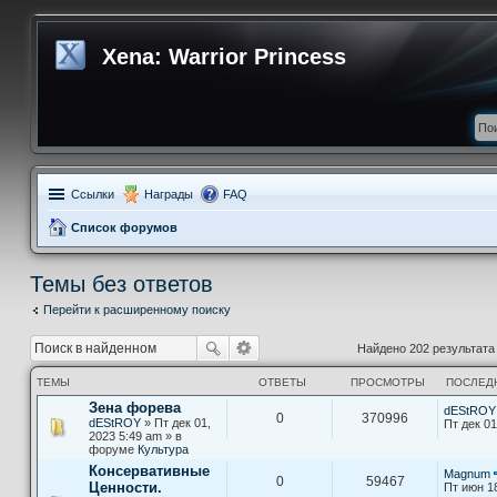
Xena: Warrior Princess
Ссылки
Награды
FAQ
Список форумов
Темы без ответов
Перейти к расширенному поиску
Найдено 202 результат
ТЕМЫ
ОТВЕТЫ
ПРОСМОТРЫ
ПОСЛЕД
Зена форева
dEStROY
0
370996
dEStROY
» Пт дек 01,
Пт дек 01
2023 5:49 am » в
форуме
Культура
Консервативные
Magnum
0
59467
Ценности.
Пт июн 1