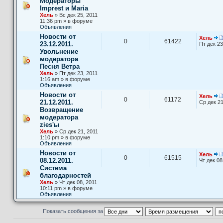
Модераторы
Imprest и Maria
Хель
» Вс дек 25, 2011
11:36 pm » в форуме
Объявления
Новости от
Хель
0
61422
23.12.2011.
Пт дек 23
Увольнение
модератора
Песня Ветра
Хель
» Пт дек 23, 2011
1:16 am » в форуме
Объявления
Новости от
Хель
0
61172
21.12.2011.
Ср дек 21
Возвращение
модератора
zies'ы
Хель
» Ср дек 21, 2011
1:10 pm » в форуме
Объявления
Новости от
Хель
0
61515
08.12.2011.
Чт дек 08
Система
благодарностей
Хель
» Чт дек 08, 2011
10:11 pm » в форуме
Объявления
Показать сообщения за