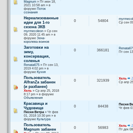
Magnum
» Пт июн 18,
2021 10:58 am » в
форуме
Поток
сознания
Нереализованные
myrmecol
0
54804
идеи для 1-го
Ср сен 09
сезона ЗКВ
myrmecoleon
» Ср сен
09, 2020 11:45 am » в
форуме
Зена-
королева воинов
Заготовки на
Renata67
0
366181
зиму,
Пт сен 13
консервация,
соленья
Renata675
» Пт сен 13,
2019 4:02 pm » в
форуме
Кухня
Пользователь
Хель
0
321939
AlfranZa забанен
Ср апр 25
(и разбанен)
Хель
» Ср апр 25, 2018
8:17 pm » в форуме
Объявления
Красавица и
Песня В
0
84438
Чудовище
Чт фев 0
Песня Ветра
» Чт фев
01, 2018 10:30 pm » в
форуме
Культура
Пользователь
Хель
0
56983
Magnum забанен
Пт дек 08