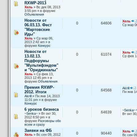
RXWP-2013
Хель
» Вс дек 08, 2013
3:55 pm » в форуме
Объявления
Новости от
Хель
0
64606
06.03.13. Фест
Ср мар 0
"Мартовские
Иды"
Хель
» Ср мар 06,
2013 2:42 am » в
форуме
Конкурс
Новости от
Хель
0
61074
13.02.13.
Ср фев 1
Подфорумы
"Мультифэндом"
и "Ориджиналы"
Хель
» Ср фев 13,
2013 12:45 pm » в
форуме
Объявления
Премия RXWP-
Akrill
0
64568
2012. Итоги
Пн янв 14
Akrill
» Пн янв 14, 2013
11:01 pm » в форуме
Конкурс
6 уроков бизнеса
~Senka~
0
64639
~Senka~
» Вт окт 30,
Вт окт 30
2012 8:50 pm » в
форуме
Разговоры обо
всем и сразу
Заявки на ФБ
Хель
0
90440
Хель
» Вс сен 09, 2012
Вс сен 09