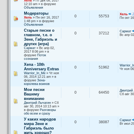
Хель
» Пт дек 08, 2017
12:10 am » в форуме
Объявления
Модераторы
Хель
0
55753
Хель
» Пн окт 16, 2017
Пн окт 16
1:48 pm » в форуме
Объявления
Старые песни о
Сармат
0
37212
главном, т.е. о
Вс апр 02
Зене, Габриэль и
других (игра)
Сармат
» Вс апр 02,
2017 8:06 pm » в
форуме
Поток
сознания
Xena - 10th
Warrior_
0
51962
Anniversary Extras
Чт ноя 06
Warrior_In_Me
» Чт ноя
06, 2014 12:21 am » в
форуме
Зена-
королева воинов
Мои песни
Дмитрий 
0
64450
Вашему
Сб авг 30
вниманию
Дмитрий Лычагин
» Сб
авг 30, 2014 10:13 am »
в форуме
Разговоры
обо всем и сразу
У каких народов
Сармат
0
38087
мира Зене и
Вт июл 29
Габриэль было
жить хорошо?