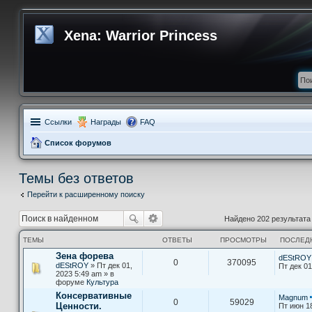
Xena: Warrior Princess
Ссылки
Награды
FAQ
Список форумов
Темы без ответов
Перейти к расширенному поиску
Найдено 202 результат
ТЕМЫ
ОТВЕТЫ
ПРОСМОТРЫ
ПОСЛЕД
Зена форева
dEStROY
0
370095
dEStROY
» Пт дек 01,
Пт дек 01
2023 5:49 am » в
форуме
Культура
Консервативные
Magnum
0
59029
Ценности.
Пт июн 1