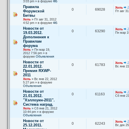
3:03 pm » в форуме
ФБ
Правила
Хель
0
69028
Форумской
Пт авг 31
Битвы
Хель
» Пт авг 31, 2012
4:52 pm » в форуме
ФБ
Новости от
Хель
0
63290
19.03.2012.
Пн мар 1
Дополнения к
Правилам
форума
Хель
» Пн мар 19,
2012 7:56 pm » в
форуме
Объявления
Новости от
Хель
0
61783
22.01.2012.
Вс янв 22
Премия RXWP-
2011
Хель
» Вс янв 22, 2012
5:27 pm » в форуме
Объявления
Новости от
Хель
0
61163
21.01.2012.
Сб янв 21
"Хэллоуин-2011".
Система наград.
Хель
» Сб янв 21, 2012
10:44 pm » в форуме
Объявления
Новости от
Хель
0
62243
25.12.2011.
Вс дек 25