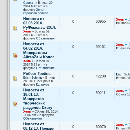
Сармат
» Вт июл 29,
2014 6:43 am » в
форуме
Зена-
королева воинов
Новости от
Хель
0
60955
02.03.2014.
Вс мар 0
РуФемслэш-2014.
Хель
» Вс мар 02,
2014 6:22 am » в
форуме
Объявления
Новости от
Хель
0
59151
04.02.2014.
Вт фев 0
Модераторы
AlfranZa и Kottor
Хель
» Вт фев 04,
2014 5:13 pm » в
форуме
Объявления
Роберт Грейвс
Erich Sch
0
42230
Erich Schmitt
» Вт янв
Вт янв 28
28, 2014 1:21 pm » в
форуме
Культура
Новости от
Хель
0
59211
18.01.13.
Сб янв 18
Модератор
творческих
разделов Dzury
Хель
» Сб янв 18, 2014
11:06 am » в форуме
Объявления
Новости от
Хель
0
60070
08.12.13. Премия
Вс дек 08