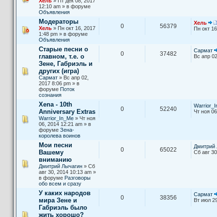
Хель
» Пт дек 08, 2017
12:10 am » в форуме
Объявления
Модераторы
Хель
0
56379
Хель
» Пн окт 16, 2017
Пн окт 16
1:48 pm » в форуме
Объявления
Старые песни о
Сармат
0
37482
главном, т.е. о
Вс апр 02
Зене, Габриэль и
других (игра)
Сармат
» Вс апр 02,
2017 8:06 pm » в
форуме
Поток
сознания
Xena - 10th
Warrior_
0
52240
Anniversary Extras
Чт ноя 06
Warrior_In_Me
» Чт ноя
06, 2014 12:21 am » в
форуме
Зена-
королева воинов
Мои песни
Дмитрий 
0
65022
Вашему
Сб авг 30
вниманию
Дмитрий Лычагин
» Сб
авг 30, 2014 10:13 am »
в форуме
Разговоры
обо всем и сразу
У каких народов
Сармат
0
38356
мира Зене и
Вт июл 29
Габриэль было
жить хорошо?