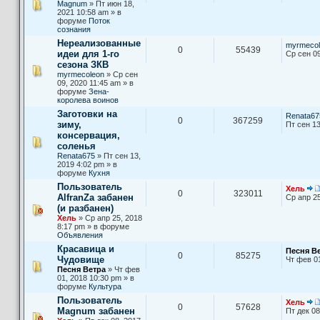
Magnum
» Пт июн 18,
2021 10:58 am » в
форуме
Поток
сознания
Нереализованные
myrmecol
0
55439
идеи для 1-го
Ср сен 09
сезона ЗКВ
myrmecoleon
» Ср сен
09, 2020 11:45 am » в
форуме
Зена-
королева воинов
Заготовки на
Renata67
0
367259
зиму,
Пт сен 13
консервация,
соленья
Renata675
» Пт сен 13,
2019 4:02 pm » в
форуме
Кухня
Пользователь
Хель
0
323011
AlfranZa забанен
Ср апр 25
(и разбанен)
Хель
» Ср апр 25, 2018
8:17 pm » в форуме
Объявления
Красавица и
Песня В
0
85275
Чудовище
Чт фев 0
Песня Ветра
» Чт фев
01, 2018 10:30 pm » в
форуме
Культура
Пользователь
Хель
0
57628
Magnum забанен
Пт дек 08