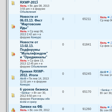
RXWP-2013
Хель
» Вс дек 08, 2013
3:55 pm » в форуме
Объявления
Новости от
Хель
0
65211
06.03.13. Фест
Ср мар 0
"Мартовские
Иды"
Хель
» Ср мар 06,
2013 2:42 am » в
форуме
Конкурс
Новости от
Хель
0
61841
13.02.13.
Ср фев 1
Подфорумы
"Мультифэндом"
и "Ориджиналы"
Хель
» Ср фев 13,
2013 12:45 pm » в
форуме
Объявления
Премия RXWP-
Akrill
0
65245
2012. Итоги
Пн янв 14
Akrill
» Пн янв 14, 2013
11:01 pm » в форуме
Конкурс
6 уроков бизнеса
~Senka~
0
65170
~Senka~
» Вт окт 30,
Вт окт 30
2012 8:50 pm » в
форуме
Разговоры обо
всем и сразу
Заявки на ФБ
Хель
0
91260
Хель
» Вс сен 09, 2012
Вс сен 09