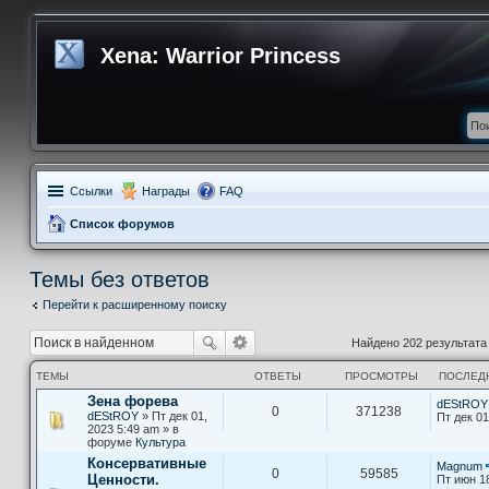
Xena: Warrior Princess
Ссылки
Награды
FAQ
Список форумов
Темы без ответов
Перейти к расширенному поиску
Найдено 202 результат
ТЕМЫ
ОТВЕТЫ
ПРОСМОТРЫ
ПОСЛЕД
Зена форева
dEStROY
0
371238
dEStROY
» Пт дек 01,
Пт дек 01
2023 5:49 am » в
форуме
Культура
Консервативные
Magnum
0
59585
Ценности.
Пт июн 1