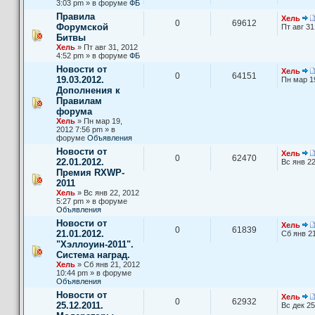
3:03 pm » в форуме
ФБ
Правила
Хель
0
69612
Форумской
Пт авг 31
Битвы
Хель
» Пт авг 31, 2012
4:52 pm » в форуме
ФБ
Новости от
Хель
0
64151
19.03.2012.
Пн мар 1
Дополнения к
Правилам
форума
Хель
» Пн мар 19,
2012 7:56 pm » в
форуме
Объявления
Новости от
Хель
0
62470
22.01.2012.
Вс янв 22
Премия RXWP-
2011
Хель
» Вс янв 22, 2012
5:27 pm » в форуме
Объявления
Новости от
Хель
0
61839
21.01.2012.
Сб янв 21
"Хэллоуин-2011".
Система наград.
Хель
» Сб янв 21, 2012
10:44 pm » в форуме
Объявления
Новости от
Хель
0
62932
25.12.2011.
Вс дек 25