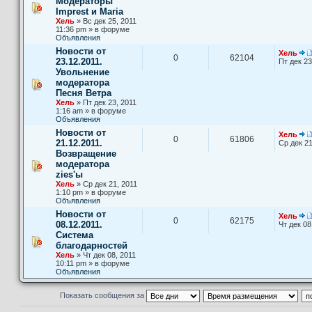
Модераторы
Imprest и Maria
Хель
» Вс дек 25, 2011
11:36 pm » в форуме
Объявления
Новости от
Хель
0
62104
23.12.2011.
Пт дек 23
Увольнение
модератора
Песня Ветра
Хель
» Пт дек 23, 2011
1:16 am » в форуме
Объявления
Новости от
Хель
0
61806
21.12.2011.
Ср дек 21
Возвращение
модератора
zies'ы
Хель
» Ср дек 21, 2011
1:10 pm » в форуме
Объявления
Новости от
Хель
0
62175
08.12.2011.
Чт дек 08
Система
благодарностей
Хель
» Чт дек 08, 2011
10:11 pm » в форуме
Объявления
Показать сообщения за