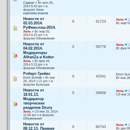
Сармат
» Вт июл 29,
2014 6:43 am » в
форуме
Зена-
королева воинов
Новости от
Хель
0
61723
02.03.2014.
Вс мар 0
РуФемслэш-2014.
Хель
» Вс мар 02,
2014 6:22 am » в
форуме
Объявления
Новости от
Хель
0
59779
04.02.2014.
Вт фев 0
Модераторы
AlfranZa и Kottor
Хель
» Вт фев 04,
2014 5:13 pm » в
форуме
Объявления
Роберт Грейвс
Erich Sch
0
42541
Erich Schmitt
» Вт янв
Вт янв 28
28, 2014 1:21 pm » в
форуме
Культура
Новости от
Хель
0
59858
18.01.13.
Сб янв 18
Модератор
творческих
разделов Dzury
Хель
» Сб янв 18, 2014
11:06 am » в форуме
Объявления
Новости от
Хель
0
60743
08.12.13. Премия
Вс дек 08