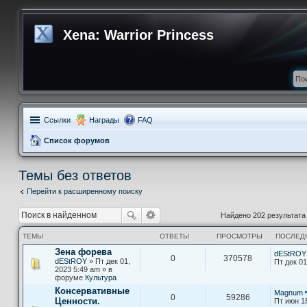
Xena: Warrior Princess
Ссылки
Награды
FAQ
Список форумов
Темы без ответов
Перейти к расширенному поиску
Найдено 202 результат
ТЕМЫ
ОТВЕТЫ
ПРОСМОТРЫ
ПОСЛЕД
Зена форева
dEStROY
0
370578
dEStROY
» Пт дек 01,
Пт дек 01
2023 5:49 am » в
форуме
Культура
Консервативные
Magnum
0
59286
Ценности.
Пт июн 1