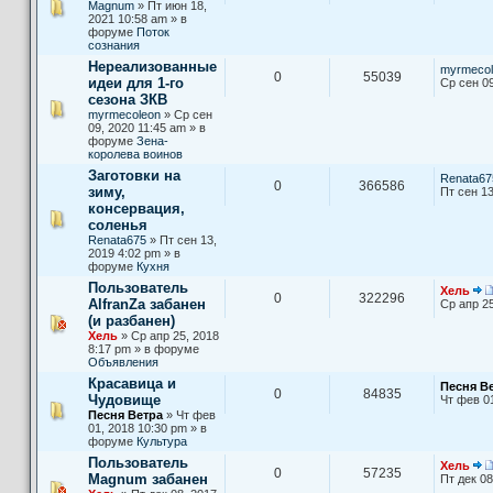
Magnum
» Пт июн 18,
2021 10:58 am » в
форуме
Поток
сознания
Нереализованные
myrmecol
0
55039
идеи для 1-го
Ср сен 09
сезона ЗКВ
myrmecoleon
» Ср сен
09, 2020 11:45 am » в
форуме
Зена-
королева воинов
Заготовки на
Renata67
0
366586
зиму,
Пт сен 13
консервация,
соленья
Renata675
» Пт сен 13,
2019 4:02 pm » в
форуме
Кухня
Пользователь
Хель
0
322296
AlfranZa забанен
Ср апр 25
(и разбанен)
Хель
» Ср апр 25, 2018
8:17 pm » в форуме
Объявления
Красавица и
Песня В
0
84835
Чудовище
Чт фев 0
Песня Ветра
» Чт фев
01, 2018 10:30 pm » в
форуме
Культура
Пользователь
Хель
0
57235
Magnum забанен
Пт дек 08