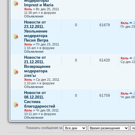
Модераторы
Imprest и Maria
Хель
» Вс дек 25, 2011
11:36 pm » в форуме
Объявления
Новости от
Хель
0
61679
23.12.2011.
Пт дек 23
Увольнение
модератора
Песня Ветра
Хель
» Пт дек 23, 2011
1:16 am » в форуме
Объявления
Новости от
Хель
0
61420
21.12.2011.
Ср дек 21
Возвращение
модератора
zies'ы
Хель
» Ср дек 21, 2011
1:10 pm » в форуме
Объявления
Новости от
Хель
0
61759
08.12.2011.
Чт дек 08
Система
благодарностей
Хель
» Чт дек 08, 2011
10:11 pm » в форуме
Объявления
Показать сообщения за