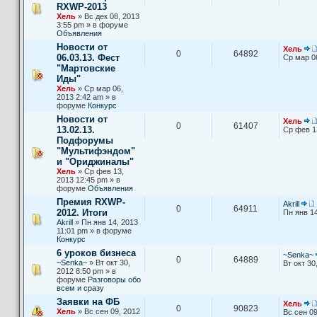
RXWP-2013
Хель
» Вс дек 08, 2013
3:55 pm » в форуме
Объявления
Новости от
Хель
0
64892
06.03.13. Фест
Ср мар 0
"Мартовские
Иды"
Хель
» Ср мар 06,
2013 2:42 am » в
форуме
Конкурс
Новости от
Хель
0
61407
13.02.13.
Ср фев 1
Подфорумы
"Мультифэндом"
и "Ориджиналы"
Хель
» Ср фев 13,
2013 12:45 pm » в
форуме
Объявления
Премия RXWP-
Akrill
0
64911
2012. Итоги
Пн янв 14
Akrill
» Пн янв 14, 2013
11:01 pm » в форуме
Конкурс
6 уроков бизнеса
~Senka~
0
64889
~Senka~
» Вт окт 30,
Вт окт 30
2012 8:50 pm » в
форуме
Разговоры обо
всем и сразу
Заявки на ФБ
Хель
0
90823
Хель
» Вс сен 09, 2012
Вс сен 09