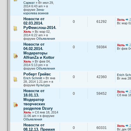
Сармат
» Вт июл 29,
2014 6:43 am » в
форуме
Зена-
королева воинов
Новости от
Хель
0
61292
02.03.2014.
Вс мар 0
РуФемслэш-2014.
Хель
» Вс мар 02,
2014 6:22 am » в
форуме
Объявления
Новости от
Хель
0
59384
04.02.2014.
Вт фев 0
Модераторы
AlfranZa и Kottor
Хель
» Вт фев 04,
2014 5:13 pm » в
форуме
Объявления
Роберт Грейвс
Erich Sch
0
42360
Erich Schmitt
» Вт янв
Вт янв 28
28, 2014 1:21 pm » в
форуме
Культура
Новости от
Хель
0
59452
18.01.13.
Сб янв 18
Модератор
творческих
разделов Dzury
Хель
» Сб янв 18, 2014
11:06 am » в форуме
Объявления
Новости от
Хель
0
60331
08.12.13. Премия
Вс дек 08