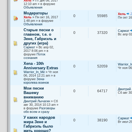
Хель
» Пт дек 08, 2017
12:10 am » в форуме
Объявления
Модераторы
Хель
0
55985
Хель
» Пн окт 16, 2017
Пн окт 16
1:48 pm » в форуме
Объявления
Старые песни о
Сармат
0
37320
главном, т.е. о
Вс апр 02
Зене, Габриэль и
других (игра)
Сармат
» Вс апр 02,
2017 8:06 pm » в
форуме
Поток
сознания
Xena - 10th
Warrior_
0
52059
Anniversary Extras
Чт ноя 06
Warrior_In_Me
» Чт ноя
06, 2014 12:21 am » в
форуме
Зена-
королева воинов
Мои песни
Дмитрий 
0
64717
Вашему
Сб авг 30
вниманию
Дмитрий Лычагин
» Сб
авг 30, 2014 10:13 am »
в форуме
Разговоры
обо всем и сразу
У каких народов
Сармат
0
38190
мира Зене и
Вт июл 29
Габриэль было
жить хорошо?