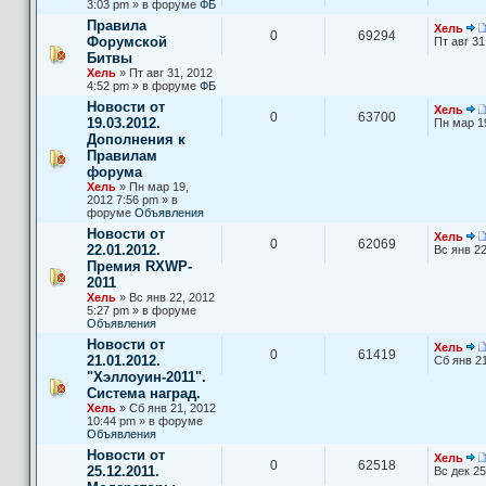
3:03 pm » в форуме
ФБ
Правила
Хель
0
69294
Форумской
Пт авг 31
Битвы
Хель
» Пт авг 31, 2012
4:52 pm » в форуме
ФБ
Новости от
Хель
0
63700
19.03.2012.
Пн мар 1
Дополнения к
Правилам
форума
Хель
» Пн мар 19,
2012 7:56 pm » в
форуме
Объявления
Новости от
Хель
0
62069
22.01.2012.
Вс янв 22
Премия RXWP-
2011
Хель
» Вс янв 22, 2012
5:27 pm » в форуме
Объявления
Новости от
Хель
0
61419
21.01.2012.
Сб янв 21
"Хэллоуин-2011".
Система наград.
Хель
» Сб янв 21, 2012
10:44 pm » в форуме
Объявления
Новости от
Хель
0
62518
25.12.2011.
Вс дек 25