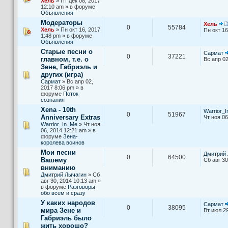
Хель
» Пт дек 08, 2017
12:10 am » в форуме
Объявления
Модераторы
Хель
0
55784
Хель
» Пн окт 16, 2017
Пн окт 16
1:48 pm » в форуме
Объявления
Старые песни о
Сармат
0
37221
главном, т.е. о
Вс апр 02
Зене, Габриэль и
других (игра)
Сармат
» Вс апр 02,
2017 8:06 pm » в
форуме
Поток
сознания
Xena - 10th
Warrior_
0
51967
Anniversary Extras
Чт ноя 06
Warrior_In_Me
» Чт ноя
06, 2014 12:21 am » в
форуме
Зена-
королева воинов
Мои песни
Дмитрий 
0
64500
Вашему
Сб авг 30
вниманию
Дмитрий Лычагин
» Сб
авг 30, 2014 10:13 am »
в форуме
Разговоры
обо всем и сразу
У каких народов
Сармат
0
38095
мира Зене и
Вт июл 29
Габриэль было
жить хорошо?