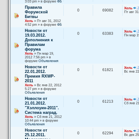
3:03 pm » в форуме
ФБ
Правила
Хель
0
69082
Форумской
Пт авг 31
Битвы
Хель
» Пт авг 31, 2012
4:52 pm » в форуме
ФБ
Новости от
Хель
0
63383
19.03.2012.
Пн мар 1
Дополнения к
Правилам
форума
Хель
» Пн мар 19,
2012 7:56 pm » в
форуме
Объявления
Новости от
Хель
0
61821
22.01.2012.
Вс янв 22
Премия RXWP-
2011
Хель
» Вс янв 22, 2012
5:27 pm » в форуме
Объявления
Новости от
Хель
0
61213
21.01.2012.
Сб янв 21
"Хэллоуин-2011".
Система наград.
Хель
» Сб янв 21, 2012
10:44 pm » в форуме
Объявления
Новости от
Хель
0
62294
25.12.2011.
Вс дек 25