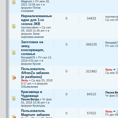
Magnum
» Пт июн 18,
2021 10:58 am » в
форуме
Поток
сознания
Нереализованные
myrmecol
0
54833
идеи для 1-го
Ср сен 09
сезона ЗКВ
myrmecoleon
» Ср сен
09, 2020 11:45 am » в
форуме
Зена-
королева воинов
Заготовки на
Renata67
0
366235
зиму,
Пт сен 13
консервация,
соленья
Renata675
» Пт сен 13,
2019 4:02 pm » в
форуме
Кухня
Пользователь
Хель
0
321982
AlfranZa забанен
Ср апр 25
(и разбанен)
Хель
» Ср апр 25, 2018
8:17 pm » в форуме
Объявления
Красавица и
Песня В
0
84515
Чудовище
Чт фев 0
Песня Ветра
» Чт фев
01, 2018 10:30 pm » в
форуме
Культура
Пользователь
Хель
0
57022
Magnum забанен
Пт дек 08