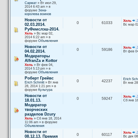
Сармат
» Вт июл 29,
2014 6:43 am » в
форуме
Зена-
королева воинов
Новости от
Хель
0
61033
02.03.2014.
Вс мар 0
РуФемслэш-2014.
Хель
» Вс мар 02,
2014 6:22 am » в
форуме
Объявления
Новости от
Хель
0
59186
04.02.2014.
Вт фев 0
Модераторы
AlfranZa и Kottor
Хель
» Вт фев 04,
2014 5:13 pm » в
форуме
Объявления
Роберт Грейвс
Erich Sch
0
42237
Erich Schmitt
» Вт янв
Вт янв 28
28, 2014 1:21 pm » в
форуме
Культура
Новости от
Хель
0
59247
18.01.13.
Сб янв 18
Модератор
творческих
разделов Dzury
Хель
» Сб янв 18, 2014
11:06 am » в форуме
Объявления
Новости от
Хель
0
60117
08.12.13. Премия
Вс дек 08