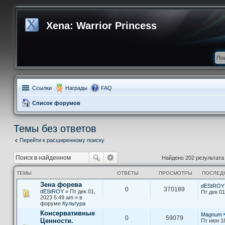
Xena: Warrior Princess
Ссылки
Награды
FAQ
Список форумов
Темы без ответов
Перейти к расширенному поиску
Найдено 202 результат
ТЕМЫ
ОТВЕТЫ
ПРОСМОТРЫ
ПОСЛЕД
Зена форева
dEStROY
0
370189
dEStROY
» Пт дек 01,
Пт дек 01
2023 5:49 am » в
форуме
Культура
Консервативные
Magnum
0
59079
Ценности.
Пт июн 1