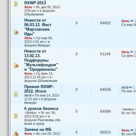
RXWP-2013
Хель
» Вс дек 08, 2013
3:55 pm » в форуме
Объявления
Новости от
Хель
0
64652
06.03.13. Фест
Ср мар 0
"Мартовские
Иды"
Хель
» Ср мар 06,
2013 2:42 am » в
форуме
Конкурс
Новости от
Хель
0
61149
13.02.13.
Ср фев 1
Подфорумы
"Мультифэндом"
и "Ориджиналы"
Хель
» Ср фев 13,
2013 12:45 pm » в
форуме
Объявления
Премия RXWP-
Akrill
0
64638
2012. Итоги
Пн янв 14
Akrill
» Пн янв 14, 2013
11:01 pm » в форуме
Конкурс
6 уроков бизнеса
~Senka~
0
64696
~Senka~
» Вт окт 30,
Вт окт 30
2012 8:50 pm » в
форуме
Разговоры обо
всем и сразу
Заявки на ФБ
Хель
0
90523
Хель
» Вс сен 09, 2012
Вс сен 09