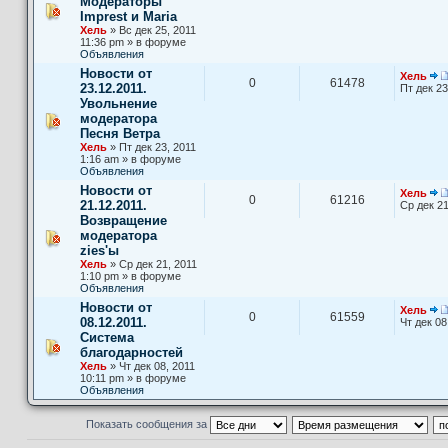
Модераторы
Imprest и Maria
Хель
» Вс дек 25, 2011
11:36 pm » в форуме
Объявления
Новости от
Хель
0
61478
23.12.2011.
Пт дек 23
Увольнение
модератора
Песня Ветра
Хель
» Пт дек 23, 2011
1:16 am » в форуме
Объявления
Новости от
Хель
0
61216
21.12.2011.
Ср дек 21
Возвращение
модератора
zies'ы
Хель
» Ср дек 21, 2011
1:10 pm » в форуме
Объявления
Новости от
Хель
0
61559
08.12.2011.
Чт дек 08
Система
благодарностей
Хель
» Чт дек 08, 2011
10:11 pm » в форуме
Объявления
Показать сообщения за