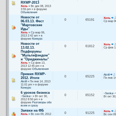
RXWP-2013
Хель
» Вс дек 08, 2013
3:55 pm » в форуме
Объявления
Новости от
Хель
0
65191
06.03.13. Фест
Ср мар 0
"Мартовские
Иды"
Хель
» Ср мар 06,
2013 2:42 am » в
форуме
Конкурс
Новости от
Хель
0
61812
13.02.13.
Ср фев 1
Подфорумы
"Мультифэндом"
и "Ориджиналы"
Хель
» Ср фев 13,
2013 12:45 pm » в
форуме
Объявления
Премия RXWP-
Akrill
0
65225
2012. Итоги
Пн янв 14
Akrill
» Пн янв 14, 2013
11:01 pm » в форуме
Конкурс
6 уроков бизнеса
~Senka~
0
65152
~Senka~
» Вт окт 30,
Вт окт 30
2012 8:50 pm » в
форуме
Разговоры обо
всем и сразу
Заявки на ФБ
Хель
0
91225
Хель
» Вс сен 09, 2012
Вс сен 09