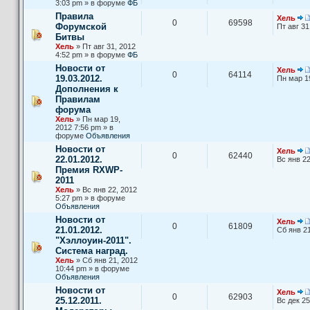
3:03 pm » в форуме
ФБ
Правила
Хель
0
69598
Форумской
Пт авг 31
Битвы
Хель
» Пт авг 31, 2012
4:52 pm » в форуме
ФБ
Новости от
Хель
0
64114
19.03.2012.
Пн мар 1
Дополнения к
Правилам
форума
Хель
» Пн мар 19,
2012 7:56 pm » в
форуме
Объявления
Новости от
Хель
0
62440
22.01.2012.
Вс янв 22
Премия RXWP-
2011
Хель
» Вс янв 22, 2012
5:27 pm » в форуме
Объявления
Новости от
Хель
0
61809
21.01.2012.
Сб янв 21
"Хэллоуин-2011".
Система наград.
Хель
» Сб янв 21, 2012
10:44 pm » в форуме
Объявления
Новости от
Хель
0
62903
25.12.2011.
Вс дек 25