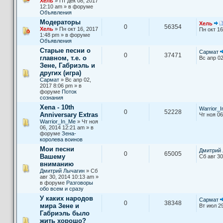
Хель
» Пт дек 08, 2017
12:10 am » в форуме
Объявления
Модераторы
Хель
0
56354
Хель
» Пн окт 16, 2017
Пн окт 16
1:48 pm » в форуме
Объявления
Старые песни о
Сармат
0
37471
главном, т.е. о
Вс апр 02
Зене, Габриэль и
других (игра)
Сармат
» Вс апр 02,
2017 8:06 pm » в
форуме
Поток
сознания
Xena - 10th
Warrior_
0
52228
Anniversary Extras
Чт ноя 06
Warrior_In_Me
» Чт ноя
06, 2014 12:21 am » в
форуме
Зена-
королева воинов
Мои песни
Дмитрий 
0
65005
Вашему
Сб авг 30
вниманию
Дмитрий Лычагин
» Сб
авг 30, 2014 10:13 am »
в форуме
Разговоры
обо всем и сразу
У каких народов
Сармат
0
38348
мира Зене и
Вт июл 29
Габриэль было
жить хорошо?