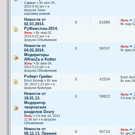
Сармат
» Вт июл 29,
2014 6:43 am » в
форуме
Зена-
королева воинов
Новости от
Хель
0
61688
02.03.2014.
Вс мар 0
РуФемслэш-2014.
Хель
» Вс мар 02,
2014 6:22 am » в
форуме
Объявления
Новости от
Хель
0
59747
04.02.2014.
Вт фев 0
Модераторы
AlfranZa и Kottor
Хель
» Вт фев 04,
2014 5:13 pm » в
форуме
Объявления
Роберт Грейвс
Erich Sch
0
42534
Erich Schmitt
» Вт янв
Вт янв 28
28, 2014 1:21 pm » в
форуме
Культура
Новости от
Хель
0
59822
18.01.13.
Сб янв 18
Модератор
творческих
разделов Dzury
Хель
» Сб янв 18, 2014
11:06 am » в форуме
Объявления
Новости от
Хель
0
60710
08.12.13. Премия
Вс дек 08