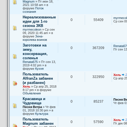
Magnum
» Пт июн 18,
2021 10:58 am » в
форуме
Поток
сознания
Нереализованные
myrmecol
0
55409
идеи для 1-го
Ср сен 09
сезона ЗКВ
myrmecoleon
» Ср сен
09, 2020 11:45 am » в
форуме
Зена-
королева воинов
Заготовки на
Renata67
0
367209
зиму,
Пт сен 13
консервация,
соленья
Renata675
» Пт сен 13,
2019 4:02 pm » в
форуме
Кухня
Пользователь
Хель
0
322950
AlfranZa забанен
Ср апр 25
(и разбанен)
Хель
» Ср апр 25, 2018
8:17 pm » в форуме
Объявления
Красавица и
Песня В
0
85237
Чудовище
Чт фев 0
Песня Ветра
» Чт фев
01, 2018 10:30 pm » в
форуме
Культура
Пользователь
Хель
0
57590
Magnum забанен
Пт дек 08