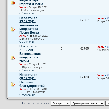
Модераторы
Imprest и Maria
Хель
» Вс дек 25, 2011
11:36 pm » в форуме
Объявления
Новости от
Хель
0
62067
23.12.2011.
Пт дек 23
Увольнение
модератора
Песня Ветра
Хель
» Пт дек 23, 2011
1:16 am » в форуме
Объявления
Новости от
Хель
0
61765
21.12.2011.
Ср дек 21
Возвращение
модератора
zies'ы
Хель
» Ср дек 21, 2011
1:10 pm » в форуме
Объявления
Новости от
Хель
0
62133
08.12.2011.
Чт дек 08
Система
благодарностей
Хель
» Чт дек 08, 2011
10:11 pm » в форуме
Объявления
Показать сообщения за