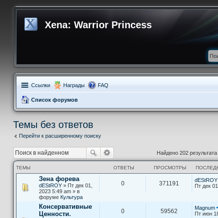
Xena: Warrior Princess
Ссылки
Награды
FAQ
Список форумов
Темы без ответов
Перейти к расширенному поиску
Найдено 202 результат
ТЕМЫ
ОТВЕТЫ
ПРОСМОТРЫ
ПОСЛЕД
Зена форева
dEStROY
0
371191
dEStROY
» Пт дек 01,
Пт дек 01
2023 5:49 am » в
форуме
Культура
Консервативные
Magnum
0
59562
Ценности.
Пт июн 1