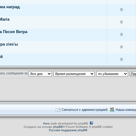
ема наград.
0
Maria
0
а Песня Ветра
0
ра zies'ы
0
ей
0
ать сообщения за
Связаться с администрацией
Наша коман
Aero
style developed for phpBB
Создано на основе
phpBB
® Forum Software © phpBB Limited
Русская поддержка phpBB