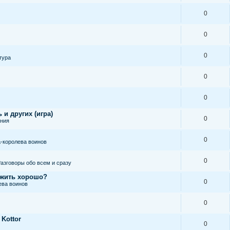
0
0
0
тура
0
0
 и других (игра)
0
ания
0
-королева воинов
0
азговоры обо всем и сразу
 жить хорошо?
0
ева воинов
0
 Kottor
0