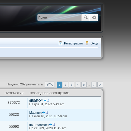
Регистрация
Вход
Найдено 202 результата
1
2
3
4
5
…
7
ПРОСМОТРЫ
ПОСЛЕДНЕЕ СООБЩЕНИЕ
dEStROY
370672
П
Пт дек 01, 2023 5:49 am
е
р
Magnum
е
59323
П
Пт июн 18, 2021 10:58 am
й
е
т
р
myrmecoleon
и
е
55093
П
Ср сен 09, 2020 11:45 am
к
й
е