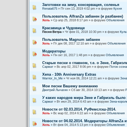
Заготовки на зиму, консервация, соленья
Renata675
» Пт сен 13, 2019 4:02 pm » в форуме
Кухня
Пользователь AlfranZa забанен (и разбанен)
Хель
» Ср апр 25, 2018 8:17 pm » в форуме
Объявления
Красавица и Чудовище
Песня Ветра
» Чт фев 01, 2018 10:30 pm » в форуме
Куль
Пользователь Magnum забанен
Хель
» Пт дек 08, 2017 12:10 am » в форуме
Объявления
Модераторы
Хель
» Пн окт 16, 2017 1:48 pm » в форуме
Объявления
Старые песни о главном, т.е. о Зене, Габриэль
Сармат
» Вс апр 02, 2017 8:06 pm » в форуме
Поток созн
Xena - 10th Anniversary Extras
Warrior_In_Me
» Чт ноя 06, 2014 12:21 am » в форуме
Зена
Мои песни Вашему вниманию
Дмитрий Лычагин
» Сб авг 30, 2014 10:13 am » в форуме
Р
У каких народов мира Зене и Габриэль было
Сармат
» Вт июл 29, 2014 6:43 am » в форуме
Зена-корол
Новости от 02.03.2014. РуФемслэш-2014.
Хель
» Вс мар 02, 2014 6:22 am » в форуме
Объявления
Новости от 04.02.2014. Модераторы AlfranZa и
Хель
» Вт фев 04, 2014 5:13 pm » в форуме
Объявления