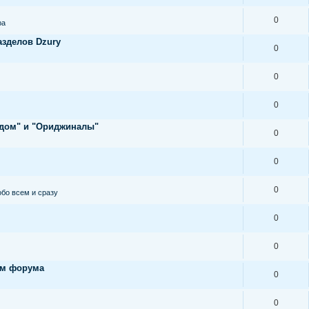
0
ра
азделов Dzury
0
0
0
ндом" и "Ориджиналы"
0
0
0
обо всем и сразу
0
0
ам форума
0
0