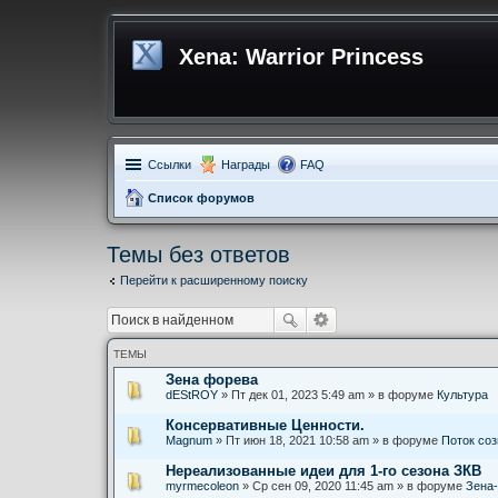
Xena: Warrior Princess
Ссылки
Награды
FAQ
Список форумов
Темы без ответов
Перейти к расширенному поиску
ТЕМЫ
Зена форева
dEStROY
» Пт дек 01, 2023 5:49 am » в форуме
Культура
Консервативные Ценности.
Magnum
» Пт июн 18, 2021 10:58 am » в форуме
Поток со
Нереализованные идеи для 1-го сезона ЗКВ
myrmecoleon
» Ср сен 09, 2020 11:45 am » в форуме
Зена-