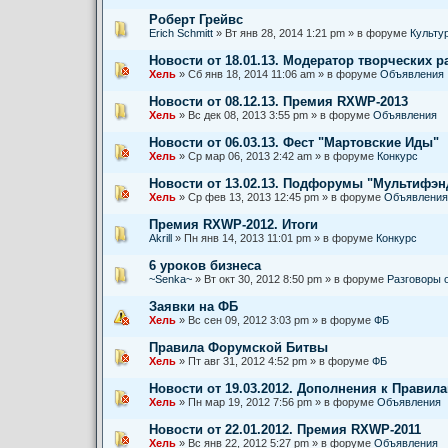
Роберт Грейвс
Erich Schmitt
» Вт янв 28, 2014 1:21 pm » в форуме
Культу
Новости от 18.01.13. Модератор творческих р
Хель
» Сб янв 18, 2014 11:06 am » в форуме
Объявления
Новости от 08.12.13. Премия RXWP-2013
Хель
» Вс дек 08, 2013 3:55 pm » в форуме
Объявления
Новости от 06.03.13. Фест "Мартовские Иды"
Хель
» Ср мар 06, 2013 2:42 am » в форуме
Конкурс
Новости от 13.02.13. Подфорумы "Мультифэ
Хель
» Ср фев 13, 2013 12:45 pm » в форуме
Объявления
Премия RXWP-2012. Итоги
Akrill
» Пн янв 14, 2013 11:01 pm » в форуме
Конкурс
6 уроков бизнеса
~Senka~
» Вт окт 30, 2012 8:50 pm » в форуме
Разговоры 
Заявки на ФБ
Хель
» Вс сен 09, 2012 3:03 pm » в форуме
ФБ
Правила Форумской Битвы
Хель
» Пт авг 31, 2012 4:52 pm » в форуме
ФБ
Новости от 19.03.2012. Дополнения к Правил
Хель
» Пн мар 19, 2012 7:56 pm » в форуме
Объявления
Новости от 22.01.2012. Премия RXWP-2011
Хель
» Вс янв 22, 2012 5:27 pm » в форуме
Объявления