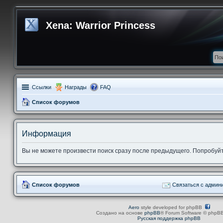
Xena: Warrior Princess
Ссылки
Награды
FAQ
Список форумов
Информация
Вы не можете произвести поиск сразу после предыдущего. Попробуйт
Список форумов
Связаться с админ
Aero
style developed for phpBB
Создано на основе
phpBB
® Forum Software © phpBB
Русская поддержка phpBB