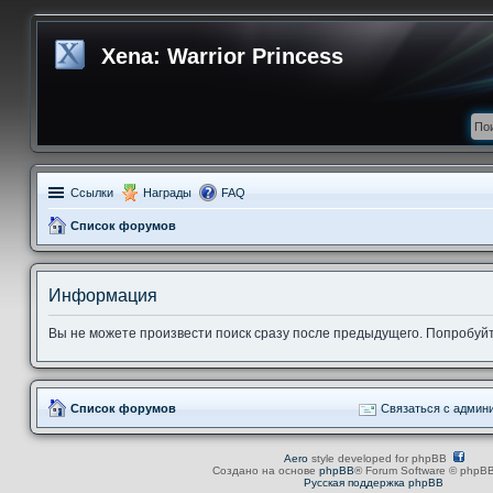
Xena: Warrior Princess
Ссылки
Награды
FAQ
Список форумов
Информация
Вы не можете произвести поиск сразу после предыдущего. Попробуйте
Список форумов
Связаться с админ
Aero
style developed for phpBB
Создано на основе
phpBB
® Forum Software © phpBB
Русская поддержка phpBB