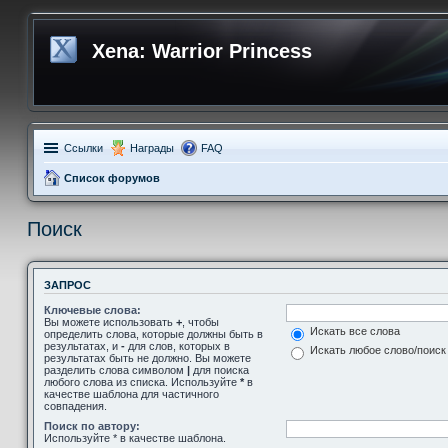
Xena: Warrior Princess
Ссылки
Награды
FAQ
Список форумов
Поиск
ЗАПРОС
Ключевые слова:
Вы можете использовать
+
, чтобы
Искать все слова
определить слова, которые должны быть в
результатах, и
-
для слов, которых в
Искать любое слово/поиск
результатах быть не должно. Вы можете
разделить слова символом
|
для поиска
любого слова из списка. Используйте
*
в
качестве шаблона для частичного
совпадения.
Поиск по автору:
Используйте * в качестве шаблона.