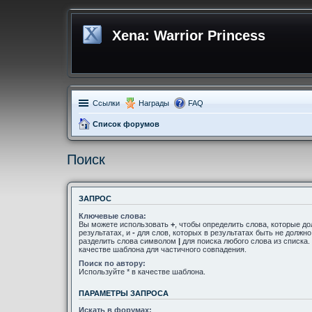
Xena: Warrior Princess
Ссылки
Награды
FAQ
Список форумов
Поиск
ЗАПРОС
Ключевые слова:
Вы можете использовать
+
, чтобы определить слова, которые д
результатах, и
-
для слов, которых в результатах быть не должн
разделить слова символом
|
для поиска любого слова из списка
качестве шаблона для частичного совпадения.
Поиск по автору:
Используйте * в качестве шаблона.
ПАРАМЕТРЫ ЗАПРОСА
Искать в форумах: