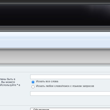
олжны быть в
Искать все слова
о. Вы можете
. Используйте
*
в
Искать любое слово/поиск с языком запросов