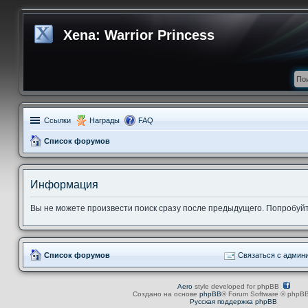
Xena: Warrior Princess
Ссылки
Награды
FAQ
Список форумов
Информация
Вы не можете произвести поиск сразу после предыдущего. Попробуйт
Список форумов
Связаться с админ
Aero
style developed for phpBB
Создано на основе
phpBB
® Forum Software © phpBB
Русская поддержка phpBB