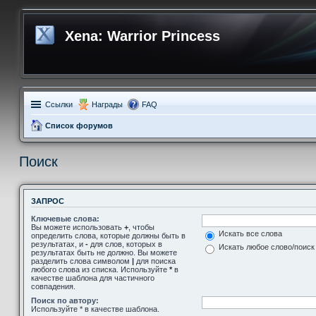
Xena: Warrior Princess
Ссылки
Награды
FAQ
Список форумов
Поиск
ЗАПРОС
Ключевые слова:
Вы можете использовать
+
, чтобы
Искать все слова
определить слова, которые должны быть в
результатах, и
-
для слов, которых в
Искать любое слово/поиск
результатах быть не должно. Вы можете
разделить слова символом
|
для поиска
любого слова из списка. Используйте
*
в
качестве шаблона для частичного
совпадения.
Поиск по автору:
Используйте * в качестве шаблона.