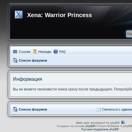
Xena: Warrior Princess
Ссылки
Награды
FAQ
Список форумов
Информация
Вы не можете произвести поиск сразу после предыдущего. Попробуйте
Список форумов
Связаться с админ
Aero
style developed for phpBB
Создано на основе
phpBB
® Forum Software © phpBB
Русская поддержка phpBB