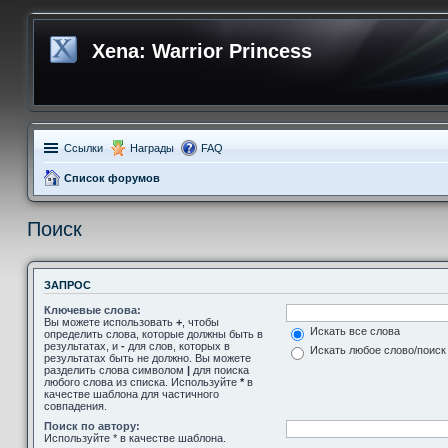
Xena: Warrior Princess
Ссылки
Награды
FAQ
Список форумов
Поиск
ЗАПРОС
Ключевые слова:
Вы можете использовать
+
, чтобы
Искать все слова
определить слова, которые должны быть в
результатах, и
-
для слов, которых в
Искать любое слово/поиск
результатах быть не должно. Вы можете
разделить слова символом
|
для поиска
любого слова из списка. Используйте
*
в
качестве шаблона для частичного
совпадения.
Поиск по автору:
Используйте * в качестве шаблона.