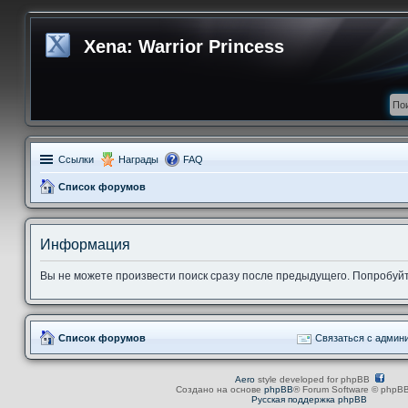
Xena: Warrior Princess
Ссылки
Награды
FAQ
Список форумов
Информация
Вы не можете произвести поиск сразу после предыдущего. Попробуйт
Список форумов
Связаться с админ
Aero
style developed for phpBB
Создано на основе
phpBB
® Forum Software © phpBB
Русская поддержка phpBB