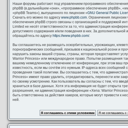
Наши форумы работают под управлением программного обеспечения
phpBB (в дальнейшем «они», «программное обеспечение phpBB», «ww
«phpBB Teams»), выпущенного по лицензии «
GNU General Public Lice
Скачать его можно по адресу
www.phpbb.com
. Ограничения лицензии
обеспечения phpBB строго связаны с организацией и поддержкой ин
Limited не несёт ответственности за то, что администрация конфере
допустимого содержания и/или поведения в них. За дополнительной
обращайтесь по адресу
https://www.phpbb.com/
.
Вы соглашаетесь не размещать оскорбительных, угрожающих, клевет
порнографических сообщений, призывов к национальной розни и про
нарушить законы вашей страны, страны, которая предоставляет услу
Warrior Princess» или международное право. Попытки размещения та
вашему немедленному отключению от конференции, при этом ваш пр
известность, если мы сочтём это нужным. IP-адреса всех сообщений
проведения такой политики. Вы соглашаетесь с тем, что администрат
Princess» имеют право удалить, отредактировать, перенести или зак
по своему усмотрению. Как пользователь вы согласны с тем, что вве
храниться в базе данных. Хотя эта информация не будет открыта тр
разрешения, ни администрация конференции «Xena: Warrior Princess»
быть ответственна за действия хакеров, которые могут привести к н
ней.