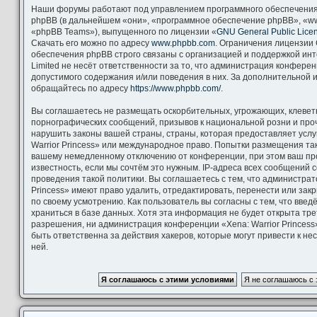
Наши форумы работают под управлением программного обеспечения
phpBB (в дальнейшем «они», «программное обеспечение phpBB», «ww
«phpBB Teams»), выпущенного по лицензии «
GNU General Public Lice
Скачать его можно по адресу
www.phpbb.com
. Ограничения лицензии
обеспечения phpBB строго связаны с организацией и поддержкой ин
Limited не несёт ответственности за то, что администрация конфере
допустимого содержания и/или поведения в них. За дополнительной
обращайтесь по адресу
https://www.phpbb.com/
.
Вы соглашаетесь не размещать оскорбительных, угрожающих, клевет
порнографических сообщений, призывов к национальной розни и про
нарушить законы вашей страны, страны, которая предоставляет услу
Warrior Princess» или международное право. Попытки размещения та
вашему немедленному отключению от конференции, при этом ваш пр
известность, если мы сочтём это нужным. IP-адреса всех сообщений
проведения такой политики. Вы соглашаетесь с тем, что администрат
Princess» имеют право удалить, отредактировать, перенести или зак
по своему усмотрению. Как пользователь вы согласны с тем, что вве
храниться в базе данных. Хотя эта информация не будет открыта тр
разрешения, ни администрация конференции «Xena: Warrior Princess»
быть ответственна за действия хакеров, которые могут привести к н
ней.