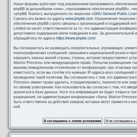
Наши форумы работают под управлением программного обеспечения
phpBB (в дальнейшем «они», «программное обеспечение phpBB», «ww
«phpBB Teams»), выпущенного по лицензии «
GNU General Public Lice
Скачать его можно по адресу
www.phpbb.com
. Ограничения лицензии
обеспечения phpBB строго связаны с организацией и поддержкой ин
Limited не несёт ответственности за то, что администрация конфере
допустимого содержания и/или поведения в них. За дополнительной
обращайтесь по адресу
https://www.phpbb.com/
.
Вы соглашаетесь не размещать оскорбительных, угрожающих, клевет
порнографических сообщений, призывов к национальной розни и про
нарушить законы вашей страны, страны, которая предоставляет услу
Warrior Princess» или международное право. Попытки размещения та
вашему немедленному отключению от конференции, при этом ваш пр
известность, если мы сочтём это нужным. IP-адреса всех сообщений
проведения такой политики. Вы соглашаетесь с тем, что администрат
Princess» имеют право удалить, отредактировать, перенести или зак
по своему усмотрению. Как пользователь вы согласны с тем, что вве
храниться в базе данных. Хотя эта информация не будет открыта тр
разрешения, ни администрация конференции «Xena: Warrior Princess»
быть ответственна за действия хакеров, которые могут привести к н
ней.