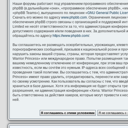
Наши форумы работают под управлением программного обеспечения
phpBB (в дальнейшем «они», «программное обеспечение phpBB», «ww
«phpBB Teams»), выпущенного по лицензии «
GNU General Public Lice
Скачать его можно по адресу
www.phpbb.com
. Ограничения лицензии
обеспечения phpBB строго связаны с организацией и поддержкой ин
Limited не несёт ответственности за то, что администрация конфере
допустимого содержания и/или поведения в них. За дополнительной
обращайтесь по адресу
https://www.phpbb.com/
.
Вы соглашаетесь не размещать оскорбительных, угрожающих, клевет
порнографических сообщений, призывов к национальной розни и про
нарушить законы вашей страны, страны, которая предоставляет услу
Warrior Princess» или международное право. Попытки размещения та
вашему немедленному отключению от конференции, при этом ваш пр
известность, если мы сочтём это нужным. IP-адреса всех сообщений
проведения такой политики. Вы соглашаетесь с тем, что администрат
Princess» имеют право удалить, отредактировать, перенести или зак
по своему усмотрению. Как пользователь вы согласны с тем, что вве
храниться в базе данных. Хотя эта информация не будет открыта тр
разрешения, ни администрация конференции «Xena: Warrior Princess»
быть ответственна за действия хакеров, которые могут привести к н
ней.